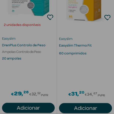
2 unidades disponíveis
mética Rosto e
Easyslim
Easyslim
DrenPlus Controlo de Peso
Ver Tudo
Easyslim Thermo Fit
Cosmética
Ampolas Controlo de Peso
60 comprimidos
Rosto
20 ampolas
Hidratantes
Séruns Faciais
26
Creme de Olhos
Price reduced from
20
29
Price redu
31
52
67
€
32
€
34
€
€
PVPR
PVPR
Anti-
Adicionar
Adicionar
envelhecimento