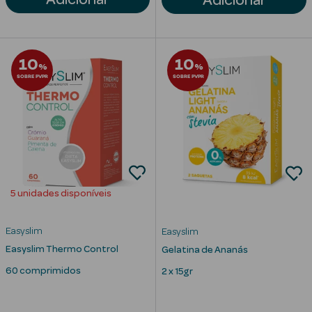
Anti-
envelhecimento
10
10
%
%
Limpeza Facial
SOBRE PVPR
SOBRE PVPR
Desmaquilhantes
Esfoliantes
Máscaras
Faciais
5 unidades disponíveis
Lábios
Easyslim
Easyslim
Easyslim Thermo Control
Gelatina de Ananás
Solares
60 comprimidos
2 x 15gr
Coffrets