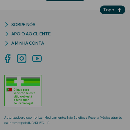
Eczema
Topo
Estrias
SOBRE NÓS
Manchas
s
APOIO AO CLIENTE
Pele Oleosa
A MINHA CONTA
Papos e
Olheiras
Rosácea
Rugas
Pele Seca
Vermelhidão
Autorizado a disponibilizar Medicamentos Não Sujeitos a Receita Médica através
da Internet pelo INFARMED, I.P.