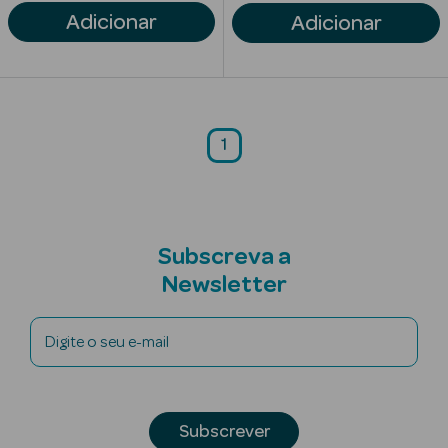
Adicionar
Adicionar
Solares com
Cor
1
Ver Tudo
Necessidades
da Pele
Subscreva a
Acne
Newsletter
Anti idade
Digite o seu e-mail
Celulite
Cicatrizes
Subscrever