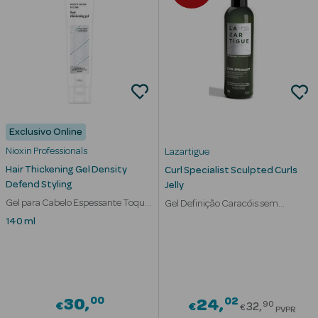
nte
Ver Tudo
Estética
Exclusivo Online
Vouchers
Nioxin Professionals
Lazartigue
Oferta Estética
Hair Thickening Gel Density
Curl Specialist Sculpted Curls
Defend Styling
Jelly
Gel para Cabelo Espessante Toque
Gel Definição Caracóis sem
Suave
Resíduos
140 ml
eleza - Beauty
00
02
30
Price red
24
90
€
€
32
€
PVPR