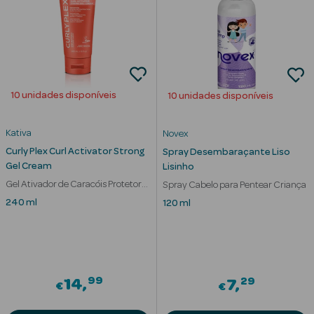
Cuidados de
Mãos
Coffrets
10 unidades disponíveis
10 unidades disponíveis
Kativa
Novex
Curly Plex Curl Activator Strong
Spray Desembaraçante Liso
Gel Cream
Lisinho
Ver Tudo
Gel Ativador de Caracóis Protetor
Spray Cabelo para Pentear Criança
Protetores
Térmico
240 ml
120 ml
Solares
Protetores
Solares de
Rosto
99
29
14
7
€
€
Protetores