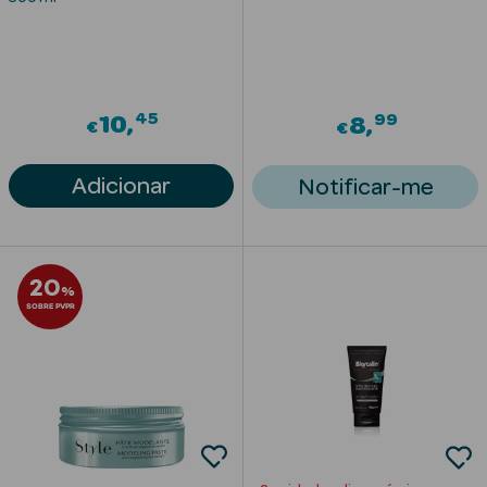
Solares com
Cor
45
99
10
8
€
€
Adicionar
Notificar-me
Ver Tudo
Necessidades
da Pele
20
%
Acne
SOBRE PVPR
Anti idade
Celulite
Cicatrizes