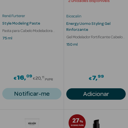
2 unidades disponíveis
Eczema
Estrias
René Furterer
Bioscalin
Style Modeling Paste
Energy Uomo Styling Gel
Manchas
s
Rinforzante
Pasta para Cabelo Modeladora
Fixação Natural
Gel Modelador Fortificante Cabelos
75 ml
Pele Oleosa
Frágeis
150 ml
Papos e
Olheiras
Rosácea
09
Price reduced from
99
16
7
11
€
20
€
€
PVPR
Rugas
Notificar-me
Adicionar
Pele Seca
Vermelhidão
27
%
SOBRE PVPR