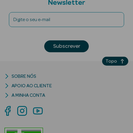
Newsletter
Digite o seu e-mail
riança
Subscrever
Ver Tudo
Perfumes
Topo
Unissexo
SOBRE NÓS
Eau de Parfum
APOIO AO CLIENTE
Eau de Toilette
A MINHA CONTA
Águas de
Colónia