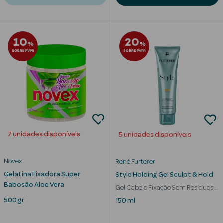
Corporais
Coffrets
10
20
%
%
Acessórios
SOBRE PVPR
SOBRE PVPR
Ver Tudo
Cosmética
7 unidades disponíveis
5 unidades disponíveis
Rosto Luxo
Novex
René Furterer
Hidratantes
Gelatina Fixadora Super
Style Holding Gel Sculpt & Hold
Babosão Aloe Vera
Séruns Faciais
Gel Cabelo Fixação Sem Resíduos
Efeito Wet Look
500 gr
150 ml
Contorno de
Olhos