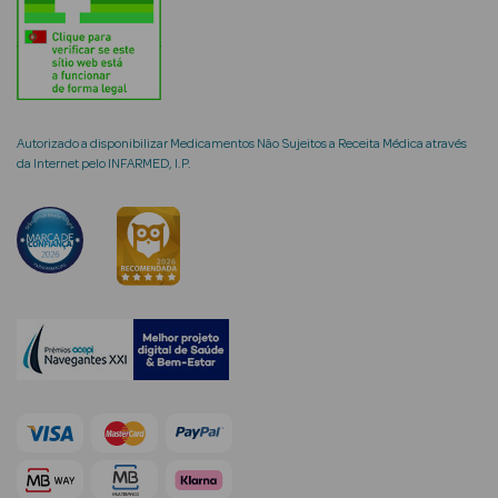
Ver Tudo
Coffrets
Autorizado a disponibilizar Medicamentos Não Sujeitos a Receita Médica através
Coffrets de
da Internet pelo INFARMED, I.P.
Mulher
Coffrets de
Homem