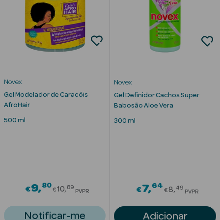
Desodorizantes
Esfoliantes
Corporais
Cicatrizantes
Depilatórios
Novex
Novex
Gel Modelador de Caracóis
Gel Definidor Cachos Super
Estrias
AfroHair
Babosão Aloe Vera
500 ml
300 ml
Bronzeadores
Cuidados de
Mãos
Cuidados de
80
Price reduced from
64
9
Price redu
7
89
49
€
10
€
8
Pés
€
€
PVPR
PVPR
Massajadores
Notificar-me
Adicionar