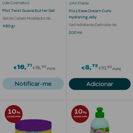
Acessórios
Lola Cosmetics
John Frieda
Plot Twist Guava Butter Gel
Frizz Ease Dream Curls
Hydrating Jelly
Gel de Cabelo Modelador de
Caracóis
Gel Hidratante Definidor de
480 gr
Caracóis
200 ml
Ver Tudo
Cosmética
Corpo
71
Price reduced from
72
16
Price redu
8
99
90
€
18
€
10
€
€
PVPR
PVPR
Hidratantes
Notificar-me
Adicionar
Banho
Protetores
Solares
10
10
%
%
SOBRE PVPR
SOBRE PVPR
Refirmantes