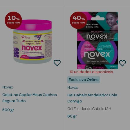
10
40
%
%
SOBRE PVPR
SOBRE PVPR
mética Rosto e
Ver Tudo
Cosmética
Rosto
10 unidades disponíveis
Hidratantes
Exclusivo Online
Novex
Novex
Séruns Faciais
Gelatina Capilar Meus Cachos
Gel Cabelo Modelador Cola
Segura Tudo
Comigo
Creme de Olhos
Gel Fixador de Cabelo 12H
500 gr
60 gr
Anti-
envelhecimento