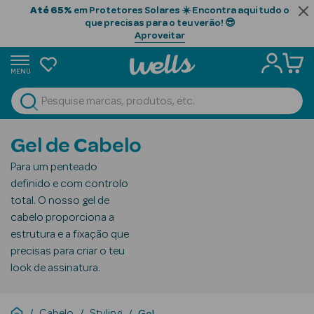
Até 65%
em Protetores Solares ☀️ Encontra aqui tudo o
que precisas para o teu verão! 😎
Aproveitar
MENU
portunidades
Ver Tudo
Beauty Season
Gel de Cabelo
Beauty Season
Para um penteado
Cabelo
definido e com controlo
Profissional
total. O nosso gel de
cabelo proporciona a
Beauty Season
estrutura e a fixação que
Cosmética
precisas para criar o teu
look de assinatura.
Beauty Season
Cosmética
Luxo
Cabelo
Styling
Gel