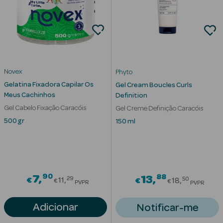
Novex
Phyto
Gelatina Fixadora Capilar Os
Gel Cream Boucles Curls
Ver Tudo
Meus Cachinhos
Definition
Solares
Gel Cabelo Fixação Caracóis
Gel Creme Definição Caracóis
500 gr
150 ml
Corpo
Rosto
Lábios
90
Price reduced from
88
7
Price redu
13
29
50
€
11
€
18
€
€
PVPR
PVPR
Solares Bebé e
Adicionar
Notificar-me
Criança