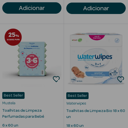
Solares de
Adicionar
Adicionar
Corpo
Protetores
Solares Infantis
25
%
SOBRE PVPR
After Sun
Bronzeadores
Autobronzeadores
Protetores
Solares Cabelo
Best Seller
Best Seller
Protetores
Mustela
Waterwipes
Solares para
Toalhitas de Limpeza
Toalhitas de Limpeza Bio 18 x 60
Lábios
Perfumadas para Bebé
un
6 x 60 un
18 x 60 un
Protetores