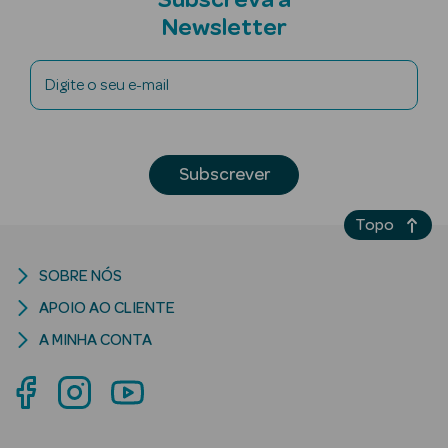
Subscreva a
Newsletter
Digite o seu e-mail
riança
Subscrever
Ver Tudo
Perfumes
Unissexo
Topo
Eau de Parfum
SOBRE NÓS
APOIO AO CLIENTE
Eau de Toilette
A MINHA CONTA
Águas de
Colónia