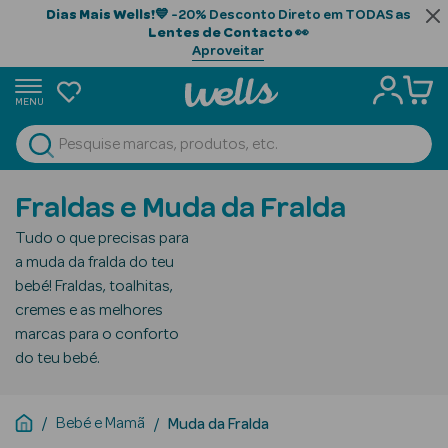
Dias Mais Wells!
💙 -20% Desconto Direto em TODAS as
Lentes de Contacto
👀
Aproveitar
MENU
portunidades
Ver Tudo
Beauty Season
Fraldas e Muda da Fralda
Beauty Season
Tudo o que precisas para
Cabelo
a muda da fralda do teu
Profissional
bebé! Fraldas, toalhitas,
cremes e as melhores
Beauty Season
marcas para o conforto
Cosmética
do teu bebé.
Beauty Season
Cosmética
Bebé e Mamã
Muda da Fralda
Luxo