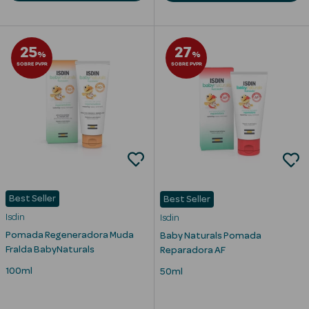
25
27
%
%
SOBRE PVPR
SOBRE PVPR
mética Rosto e
Ver Tudo
Cosmética
Rosto
Hidratantes
Best Seller
Best Seller
Isdin
Isdin
Séruns Faciais
Pomada Regeneradora Muda
Baby Naturals Pomada
Creme de Olhos
Fralda BabyNaturals
Reparadora AF
100ml
50ml
Anti-
envelhecimento