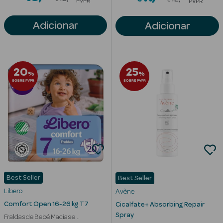
PVPR
PVPR
Adicionar
Adicionar
20
25
%
%
SOBRE PVPR
SOBRE PVPR
erfumes
Best Seller
Best Seller
Libero
Avène
Ver Tudo
Comfort Open 16-26 kg T7
Cicalfate+ Absorbing Repair
Perfumes
Spray
Fraldas de Bebé Macias e