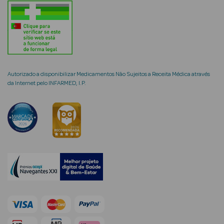
Ver Tudo
Coffrets
Coffrets de
Autorizado a disponibilizar Medicamentos Não Sujeitos a Receita Médica através
da Internet pelo INFARMED, I.P.
Mulher
Coffrets de
Homem