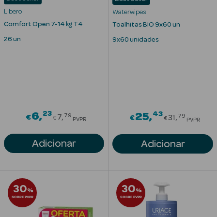
Acessórios
Libero
Waterwipes
Comfort Open 7-14 kg T4
Toalhitas BIO 9x60 un
26 un
9x60 unidades
Ver Tudo
Cosmética
Corpo
23
Price reduced from
43
6
Price red
25
79
79
€
7
€
31
Hidratantes
€
€
PVPR
PVPR
Banho
Adicionar
Adicionar
Protetores
Solares
30
30
%
%
Refirmantes
SOBRE PVPR
SOBRE PVPR