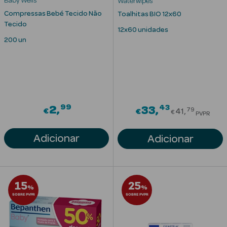
Baby Wells
Waterwipes
Solares
Compressas Bebé Tecido Não
Toalhitas BIO 12x60
Tecido
12x60 unidades
200 un
99
43
2
Price red
33
79
€
€
41
€
PVPR
Adicionar
Adicionar
a Pesada
15
25
%
%
SOBRE PVPR
SOBRE PVPR