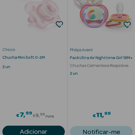
nte
Ver Tudo
Estética
Chicco
Philips Avent
Chucha Mini Soft 0-2M
Pack Ultra Air Nighttime Girl 18M+
Vouchers
Chuchas Calmantes e Respiráveis
2 un
Oferta Estética
Menina
2 un
eleza - Beauty
99
Price reduced from
99
7
11
99
€
9
€
€
PVPR
Adicionar
Notificar-me