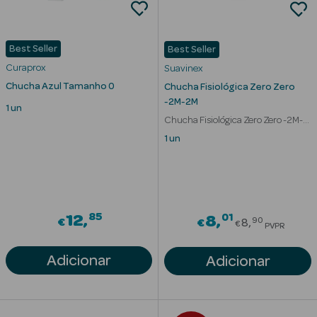
Best Seller
Best Seller
Curaprox
Suavinex
Chucha Azul Tamanho 0
Chucha Fisiológica Zero Zero
-2M-2M
1 un
Chucha Fisiológica Zero Zero -2M-
Ver Tudo
2M
1 un
Solares
Corpo
Rosto
85
01
12
Price redu
8
90
€
€
8
€
PVPR
Lábios
Adicionar
Adicionar
Solares Bebé e
Criança