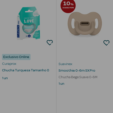
10
%
SOBRE PVPR
mética Rosto e
Ver Tudo
Cosmética
Exclusivo Online
Rosto
Curaprox
Suavinex
Hidratantes
Chucha Turquesa Tamanho 0
Smoothie 0-6m SX Pro
Chucha Bege Suave 0-6M
1 un
Séruns Faciais
1 un
Creme de Olhos
Anti-
envelhecimento