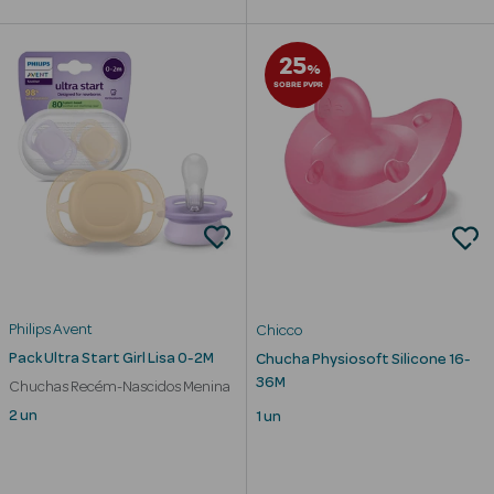
Solares de
Corpo
25
%
Protetores
SOBRE PVPR
Solares Infantis
After Sun
Bronzeadores
Autobronzeadores
Protetores
Philips Avent
Chicco
Solares Cabelo
Pack Ultra Start Girl Lisa 0-2M
Chucha Physiosoft Silicone 16-
36M
Protetores
Chuchas Recém-Nascidos Menina
Solares para
2 un
1 un
Lábios
Protetores