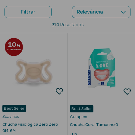
Beauty Season
Filtrar
Cuidados de
214
Resultados
Cabelo
Beauty Season
10
%
Maquilhagem
SOBRE PVPR
Beauty Season
Maquilhagem
Luxo
Beauty Season
Nutricosmética
Beauty Season
Best Seller
Best Seller
Perfumes
Suavinex
Curaprox
Chucha Fisiológica Zero Zero
Chucha Coral Tamanho 0
Beauty Season
0M-6M
1 un