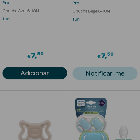
Acessórios
Pro
Pro
Chucha Azul 6-18M
Chucha Bege 6-18M
1 un
1 un
Ver Tudo
50
50
7
Cosmética
7
€
€
Corpo
Adicionar
Notificar-me
Hidratantes
Banho
Protetores
Solares
Refirmantes