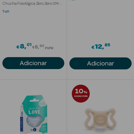
Solares
Chucha Fisiológica Zero Zero 0M-
6M
1 un
01
Price reduced from
85
8
12
90
€
8
€
€
PVPR
Adicionar
Adicionar
a Pesada
10
%
SOBRE PVPR