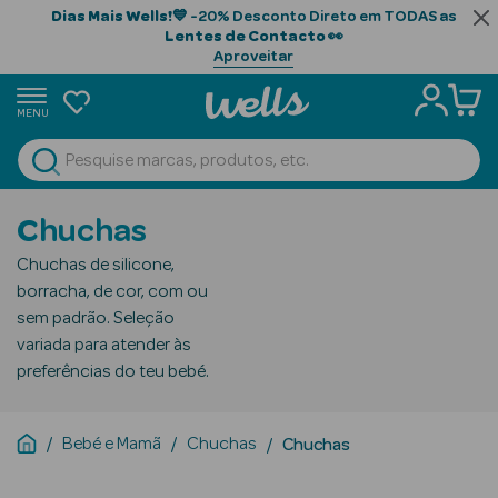
Dias Mais Wells!
💙 -20% Desconto Direto em TODAS as
Lentes de Contacto
👀
Aproveitar
MENU
portunidades
Ver Tudo
Beauty Season
Chuchas
Beauty Season
Chuchas de silicone,
Cabelo
borracha, de cor, com ou
Profissional
sem padrão. Seleção
variada para atender às
Beauty Season
preferências do teu bebé.
Cosmética
Beauty Season
Bebé e Mamã
Chuchas
Chuchas
Cosmética
Luxo