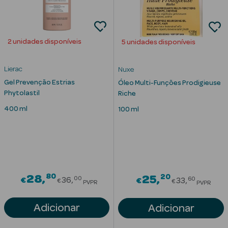
Eczema
Estrias
2 unidades disponíveis
5 unidades disponíveis
Manchas
s
Lierac
Nuxe
Pele Oleosa
Gel Prevenção Estrias
Óleo Multi-Funções Prodigieuse
Phytolastil
Riche
Papos e
Olheiras
400 ml
100 ml
Rosácea
Rugas
80
Price reduced from
20
28
Price red
25
Pele Seca
00
60
€
36
€
33
€
€
PVPR
PVPR
Vermelhidão
Adicionar
Adicionar