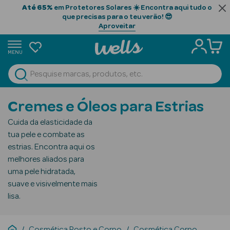
Até 65%
em Protetores Solares ☀️ Encontra aqui tudo o
que precisas para o teu verão! 😎
Aproveitar
MENU
portunidades
Ver Tudo
Beauty Season
Cremes e Óleos para Estrias
Beauty Season
Cuida da elasticidade da
Cabelo
tua pele e combate as
Profissional
estrias. Encontra aqui os
melhores aliados para
Beauty Season
uma pele hidratada,
Cosmética
suave e visivelmente mais
lisa.
Beauty Season
Cosmética
Luxo
Cosmética Rosto e Corpo
Cosmética Corpo