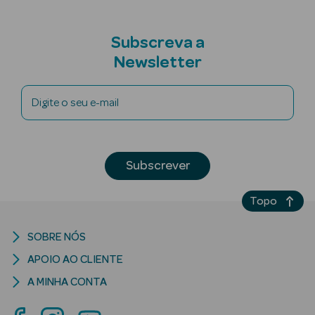
Subscreva a
Newsletter
riança
Digite o seu e-mail
Ver Tudo
Perfumes
Unissexo
Subscrever
Eau de Parfum
Topo
Eau de Toilette
SOBRE NÓS
Águas de
APOIO AO CLIENTE
Colónia
A MINHA CONTA