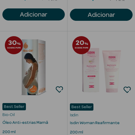
Adicionar
Adicionar
mética Rosto e
30
20
%
%
SOBRE PVPR
SOBRE PVPR
Ver Tudo
Cosmética
Rosto
Hidratantes
Séruns Faciais
Best Seller
Best Seller
Creme de Olhos
Bio-Oil
Isdin
Anti-
Óleo Anti-estrias Mamã
Isdin Woman Reafirmante
envelhecimento
200 ml
200 ml