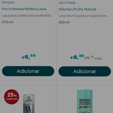
Acessórios
Pantene
John Frieda
Pro-V Volume Perfeito Laca
Volume Lift Dry Texture
Laca para Cabelo Volume Perfeito
Laca Volumizadora Fixação Forte
Fixação 5
Cabelos Finos
370 ml
250 ml
Ver Tudo
Cosmética
Corpo
59
80
6
Price redu
6
50
€
€
8
€
PVPR
Hidratantes
Adicionar
Adicionar
Banho
Protetores
Solares
25
%
SOBRE PVPR
Refirmantes