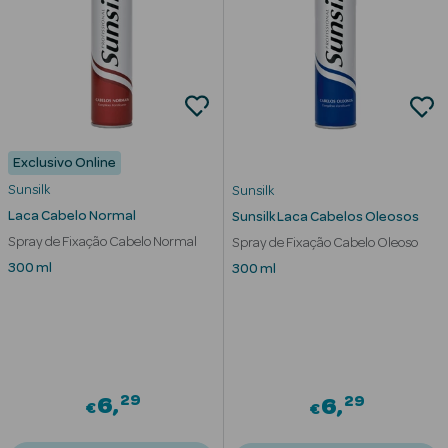
Cuidados de
Mãos
Coffrets
Exclusivo Online
Sunsilk
Sunsilk
Laca Cabelo Normal
Sunsilk Laca Cabelos Oleosos
Spray de Fixação Cabelo Normal
Spray de Fixação Cabelo Oleoso
Ver Tudo
300 ml
300 ml
Protetores
Solares
Protetores
Solares de
Rosto
29
29
6
6
€
€
Protetores