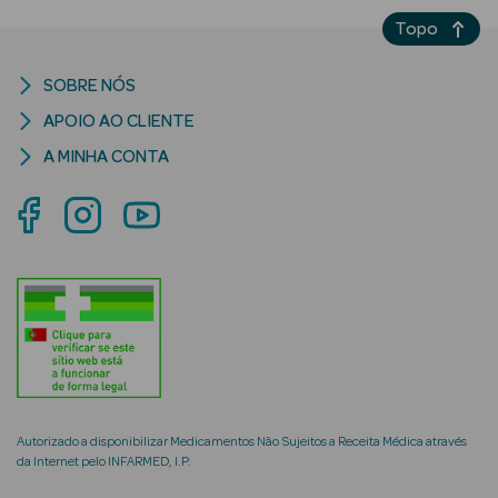
Solares com
Topo
Cor
SOBRE NÓS
APOIO AO CLIENTE
A MINHA CONTA
Ver Tudo
Necessidades
da Pele
Acne
Anti idade
Celulite
Autorizado a disponibilizar Medicamentos Não Sujeitos a Receita Médica através
Cicatrizes
da Internet pelo INFARMED, I.P.