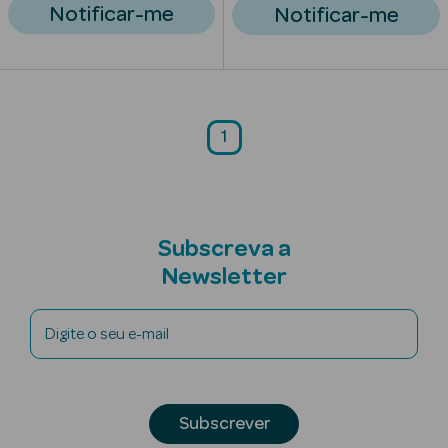
Solares de
Notificar-me
Notificar-me
Corpo
Protetores
Solares Infantis
1
After Sun
Bronzeadores
Autobronzeadores
Subscreva a
Newsletter
Protetores
Solares Cabelo
Digite o seu e-mail
Protetores
Solares para
Lábios
Subscrever
Protetores