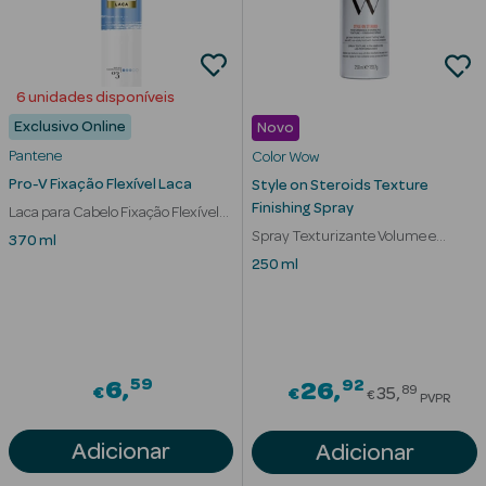
6 unidades disponíveis
Exclusivo Online
Novo
Pantene
Color Wow
Pro-V Fixação Flexível Laca
Style on Steroids Texture
Ver Tudo
Finishing Spray
Laca para Cabelo Fixação Flexível
Solares
Fixação 3
Spray Texturizante Volume e
370 ml
Fixação
250 ml
Corpo
Rosto
Lábios
59
92
6
Price red
26
89
€
€
35
€
PVPR
Solares Bebé e
Adicionar
Adicionar
Criança