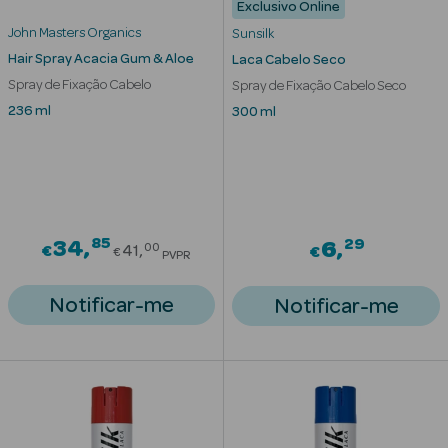
Exclusivo Online
John Masters Organics
Sunsilk
Hair Spray Acacia Gum & Aloe
Laca Cabelo Seco
Spray de Fixação Cabelo
Spray de Fixação Cabelo Seco
Ver Tudo
236 ml
300 ml
Cosmética
Corpo Luxo
Hidratantes
Banho
85
Price reduced from
29
34
6
00
€
41
€
€
PVPR
Desodorizantes
Notificar-me
Notificar-me
Refirmantes
Protetores
Solares
Bronzeadores