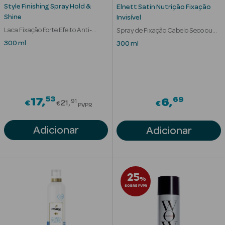
Solares
Style Finishing Spray Hold &
Elnett Satin Nutrição Fixação
Shine
Invisível
Laca Fixação Forte Efeito Anti-
Spray de Fixação Cabelo Seco ou
humidade
Estragado
300 ml
300 ml
53
Price reduced from
69
17
6
91
€
21
€
€
PVPR
Adicionar
Adicionar
a Pesada
25
%
SOBRE PVPR