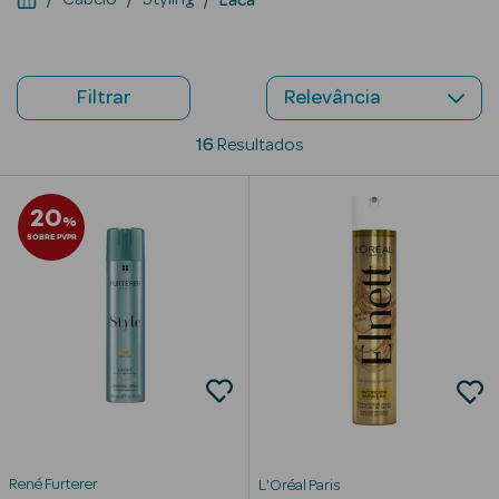
Beauty Season
Cuidados de
Cabelo
Filtrar
Beauty Season
16
Resultados
Maquilhagem
20
Beauty Season
%
SOBRE PVPR
Maquilhagem
Luxo
Beauty Season
Nutricosmética
Beauty Season
Perfumes
Beauty Season
René Furterer
L'Oréal Paris