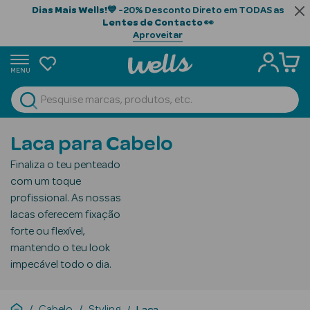
Dias Mais Wells!
💙 -20% Desconto Direto em TODAS as
Lentes de Contacto
👀
Aproveitar
MENU
portunidades
Ver Tudo
Beauty Season
Laca para Cabelo
Beauty Season
Finaliza o teu penteado
Cabelo
com um toque
Profissional
profissional. As nossas
lacas oferecem fixação
Beauty Season
forte ou flexível,
Cosmética
mantendo o teu look
impecável todo o dia.
Beauty Season
Cosmética
Luxo
Cabelo
Styling
Laca