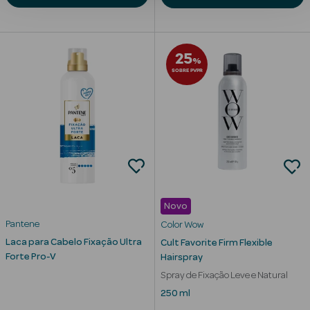
Corporais
Coffrets
25
%
Acessórios
SOBRE PVPR
Ver Tudo
Cosmética
Rosto Luxo
Novo
Pantene
Color Wow
Hidratantes
Laca para Cabelo Fixação Ultra
Cult Favorite Firm Flexible
Forte Pro-V
Hairspray
Séruns Faciais
Spray de Fixação Leve e Natural
Contorno de
250 ml
Olhos