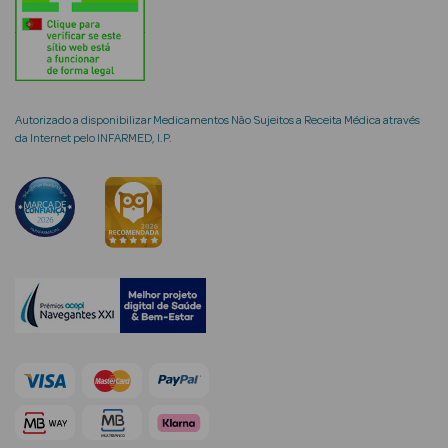
Desodorizantes
Esfoliantes
Corporais
Cicatrizantes
Autorizado a disponibilizar Medicamentos Não Sujeitos a Receita Médica através
da Internet pelo INFARMED, I.P.
Depilatórios
Estrias
Bronzeadores
Cuidados de
Mãos
Cuidados de
Pés
Massajadores