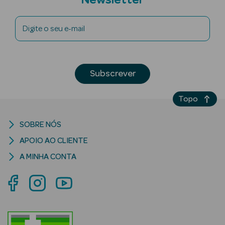
Newsletter
Acessórios
Digite o seu e-mail
Subscrever
Ver Tudo
Cosmética
Topo
Corpo
Hidratantes
SOBRE NÓS
APOIO AO CLIENTE
Banho
A MINHA CONTA
Protetores
Solares
Refirmantes