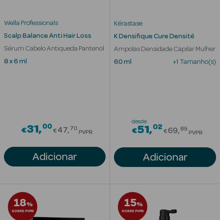
Solares
Wella Professionals
Kérastase
Scalp Balance Anti Hair Loss
K Densifique Cure Densité
Sérum Cabelo Antiqueda Pantenol
Ampolas Densidade Capilar Mulher
8 x 6 ml
60 ml
+1 Tamanho(s)
desde
00
Price reduced from
02
31
Price redu
51
70
89
€
47
€
69
€
€
PVPR
PVPR
a Pesada
Adicionar
Adicionar
18
15
%
%
SOBRE PVPR
SOBRE PVPR