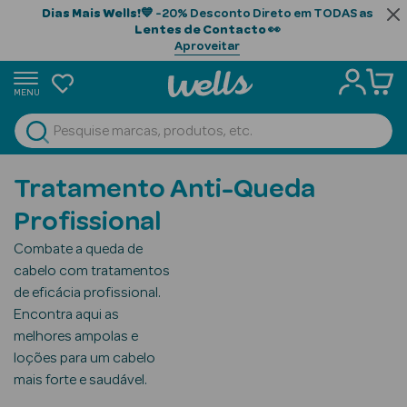
Dias Mais Wells!
💙 -20% Desconto Direto em TODAS as
Lentes de Contacto
👀
Aproveitar
MENU
portunidades
Ver Tudo
Beauty Season
Tratamento Anti-Queda
Beauty Season
Profissional
Cabelo
Combate a queda de
Profissional
cabelo com tratamentos
de eficácia profissional.
Beauty Season
Encontra aqui as
Cosmética
melhores ampolas e
Beauty Season
loções para um cabelo
Cosmética
mais forte e saudável.
Luxo