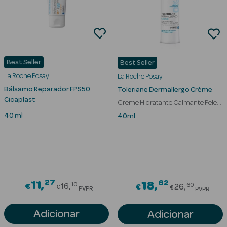
Eczema
Estrias
Manchas
s
Best Seller
Best Seller
Pele Oleosa
La Roche Posay
La Roche Posay
Bálsamo Reparador FPS50
Toleriane Dermallergo Crème
Papos e
Cicaplast
Creme Hidratante Calmante Pele
Olheiras
Intolerante
40 ml
40ml
Rosácea
Rugas
Pele Seca
27
Price reduced from
62
11
Price redu
18
10
60
€
16
€
26
€
€
PVPR
PVPR
Vermelhidão
Adicionar
Adicionar