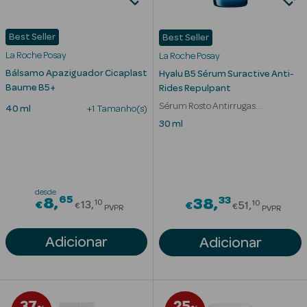
Solares
Best Seller
Best Seller
La Roche Posay
La Roche Posay
Bálsamo Apaziguador Cicaplast
Hyalu B5 Sérum Suractive Anti-
Baume B5+
Rides Repulpant
Sérum Rosto Antirrugas
40 ml
+1 Tamanho(s)
Preenchedor
30 ml
a Pesada
desde
65
Price reduced from
33
8
Price red
38
10
10
€
13
€
51
€
€
PVPR
PVPR
Adicionar
Adicionar
37
25