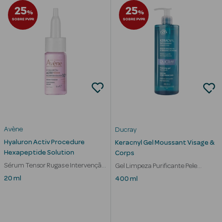
Desodorizantes
25
25
%
%
SOBRE PVPR
SOBRE PVPR
Esfoliantes
Corporais
Cicatrizantes
Depilatórios
Estrias
Bronzeadores
Avène
Ducray
Hyaluron Activ Procedure
Keracnyl Gel Moussant Visage &
Cuidados de
Hexapeptide Solution
Corps
Mãos
Sérum Tensor Rugas e Intervenção
Gel Limpeza Purificante Pele
Estética
Oleosa com Acne
20 ml
400 ml
Cuidados de
Pés
Massajadores