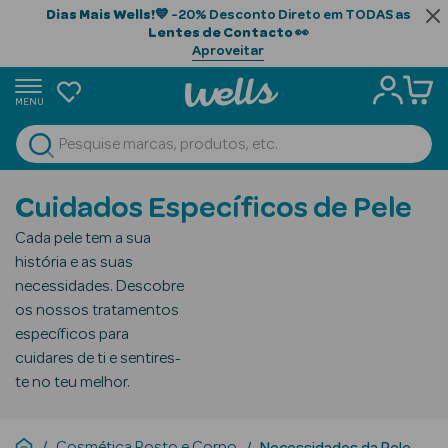
Dias Mais Wells!
💙 -20% Desconto Direto em TODAS as
Lentes de Contacto
👀
Aproveitar
MENU
portunidades
Ver Tudo
Beauty Season
Cuidados Específicos de Pele
Beauty Season
Cada pele tem a sua
Cabelo
história e as suas
Profissional
necessidades. Descobre
os nossos tratamentos
Beauty Season
específicos para
Cosmética
cuidares de ti e sentires-
te no teu melhor.
Beauty Season
Cosmética
Luxo
Cosmética Rosto e Corpo
Necessidades da Pele