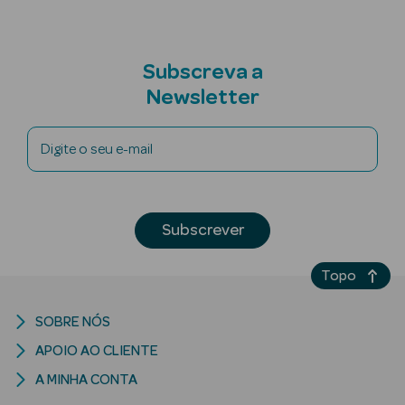
Subscreva a
Newsletter
riança
Digite o seu e-mail
Ver Tudo
Perfumes
Unissexo
Subscrever
Eau de Parfum
Topo
Eau de Toilette
SOBRE NÓS
Águas de
Colónia
APOIO AO CLIENTE
A MINHA CONTA