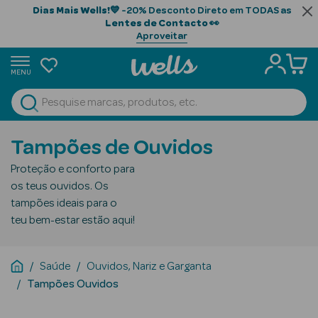
Dias Mais Wells!
💙 -20% Desconto Direto em TODAS as
Lentes de Contacto
👀
Aproveitar
MENU
portunidades
Ver Tudo
Beauty Season
Tampões de Ouvidos
Beauty Season
Proteção e conforto para
Cabelo
os teus ouvidos. Os
Profissional
tampões ideais para o
teu bem-estar estão aqui!
Beauty Season
Cosmética
Saúde
Ouvidos, Nariz e Garganta
Beauty Season
Tampões Ouvidos
Cosmética
Luxo