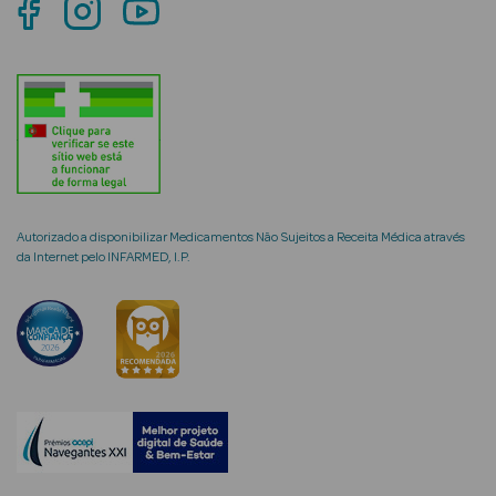
Autorizado a disponibilizar Medicamentos Não Sujeitos a Receita Médica através
da Internet pelo INFARMED, I.P.
erfumes
Ver Tudo
Perfumes