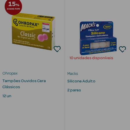
15
%
SOBRE PVPR
mética Rosto e
Ver Tudo
10 unidades disponíveis
Cosmética
Rosto
Ohropax
Macks
Hidratantes
Tampões Ouvidos Cera
Silicone Adulto
Clássicos
2 pares
Séruns Faciais
12 un
Creme de Olhos
Anti-
envelhecimento