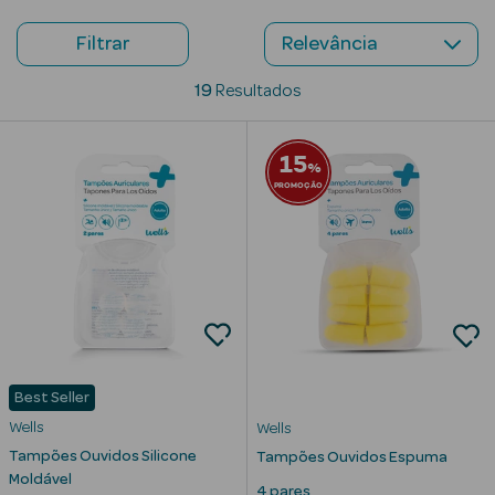
Beauty Season
Filtrar
Cuidados de
19
Resultados
Cabelo
Beauty Season
15
%
Maquilhagem
PROMOÇÃO
Beauty Season
Maquilhagem
Luxo
Beauty Season
Nutricosmética
Beauty Season
Best Seller
Perfumes
Wells
Wells
Tampões Ouvidos Silicone
Tampões Ouvidos Espuma
Beauty Season
Moldável
4 pares