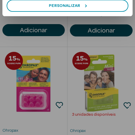
PERSONALIZAR
97
49
5
3
Anti-
€
€
envelhecimento
Adicionar
Adicionar
Limpeza Facial
Desmaquilhantes
15
15
%
%
Esfoliantes
SOBRE PVPR
SOBRE PVPR
Máscaras
Faciais
Lábios
Solares
3 unidades disponíveis
Coffrets
Ohropax
Ohropax