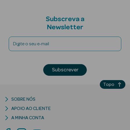
Subscreva a
nte
Newsletter
Ver Tudo
Digite o seu e-mail
Estética
Vouchers
Oferta Estética
Subscrever
Topo
SOBRE NÓS
eleza - Beauty
APOIO AO CLIENTE
A MINHA CONTA