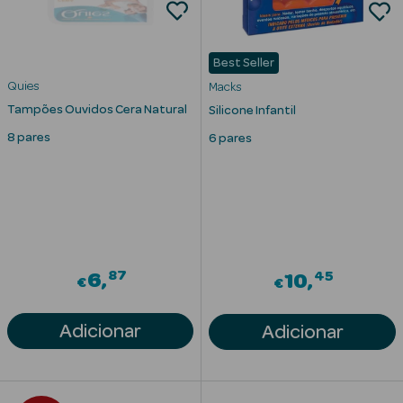
Best Seller
Quies
Macks
Tampões Ouvidos Cera Natural
Silicone Infantil
8 pares
6 pares
Ver Tudo
Solares
Corpo
Rosto
87
45
6
10
€
€
Lábios
Adicionar
Adicionar
Solares Bebé e
Criança