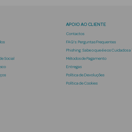
APOIO AO CLIENTE
Contactos
dos
FAQ's: Perguntas Frequentes
Phishing: Sabe o que é e os Cuidados a
e Social
Métodos de Pagamento
osco
Entregas
iços
Política de Devoluções
Política de Cookies