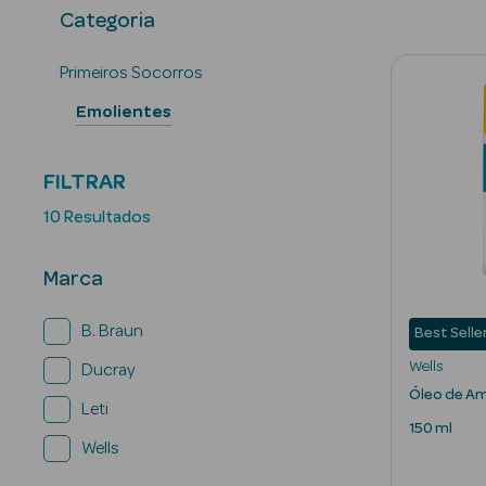
Categoria
Primeiros Socorros
Emolientes
FILTRAR
10 Resultados
Marca
B. Braun
Best Selle
Wells
Ducray
Óleo de A
Leti
150 ml
Wells