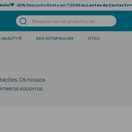
Wells!
💙 -20% Desconto Direto em TODAS as
Lentes de Contacto

K-BEAUTY 🌸
BEM-ESTAR MULHER
ÓTICA
ritações. Os nossos
rimeiros socorros.