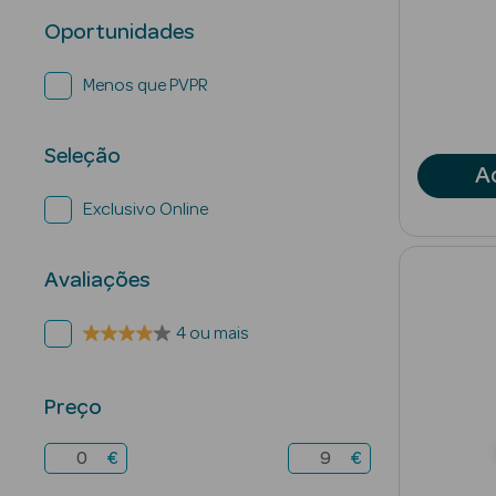
Oportunidades
Menos que PVPR
Seleção
A
Exclusivo Online
Avaliações
4 ou mais
Preço
€
€