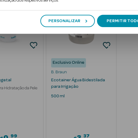
tilização dos respetivos serviços.
PERSONALIZAR
PERMITIR TOD
Exclusivo Online
B. Braun
egetal
Ecotainer Água Bidestilada
para Irrigação
ra Hidratação da Pele
500 ml
99
37
0
3