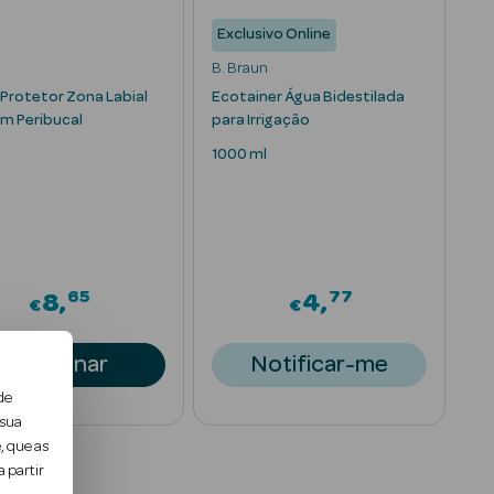
Exclusivo Online
B. Braun
Protetor Zona Labial
Ecotainer Água Bidestilada
lm Peribucal
para Irrigação
1000 ml
65
77
8
4
€
€
Adicionar
Notificar-me
de
 sua
, que as
 partir