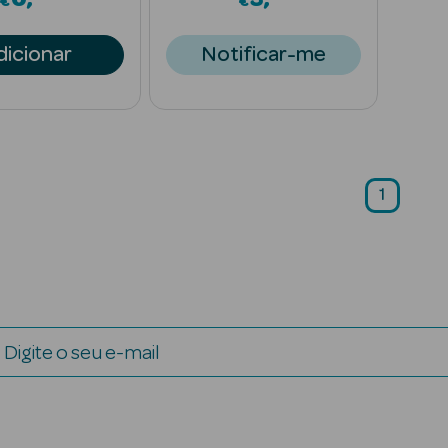
€
€
dicionar
Notificar-me
1
Digite o seu e-mail