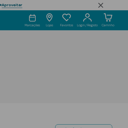
Aproveitar

Marcações
Lojas
Favoritos
Login / Registo
Carrinho