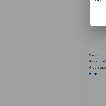
da sua u
Wells
Glicerina V
Glicerina pa
60 ml