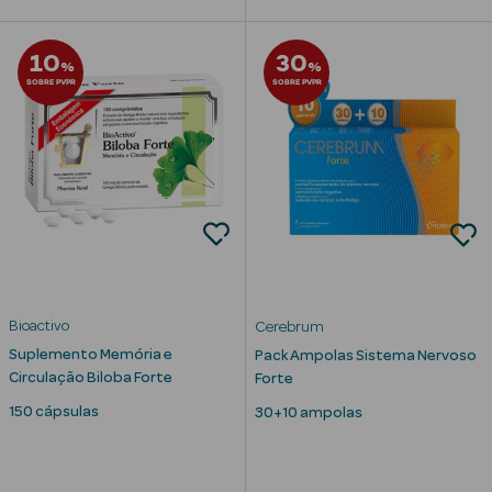
10
30
%
%
SOBRE PVPR
SOBRE PVPR
nte
Ver Tudo
Estética
Vouchers
Oferta Estética
Bioactivo
Cerebrum
Suplemento Memória e
Pack Ampolas Sistema Nervoso
Circulação Biloba Forte
Forte
eleza - Beauty
150 cápsulas
30+10 ampolas