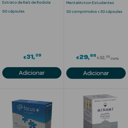
Extrato de Raíz de Rodiola
MentalAction Estudantes
Solares com
60 cápsulas
30 comprimidos + 30 cápsulas
Cor
Ver Tudo
09
66
31
Price red
29
95
€
€
32
€
PVPR
Necessidades
da Pele
Adicionar
Adicionar
Acne
Anti idade
Celulite
Cicatrizes