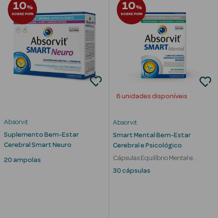
Desodorizantes
10
10
%
%
SOBRE PVPR
SOBRE PVPR
Esfoliantes
Corporais
Cicatrizantes
Depilatórios
6 unidades disponíveis
Estrias
Bronzeadores
Absorvit
Absorvit
Suplemento Bem-Estar
Smart Mental Bem-Estar
Cuidados de
Cerebral Smart Neuro
Cerebral e Psicológico
Mãos
Cápsulas Equilíbrio Mental e
20 ampolas
Cerebral
30 cápsulas
Cuidados de
Pés
Massajadores