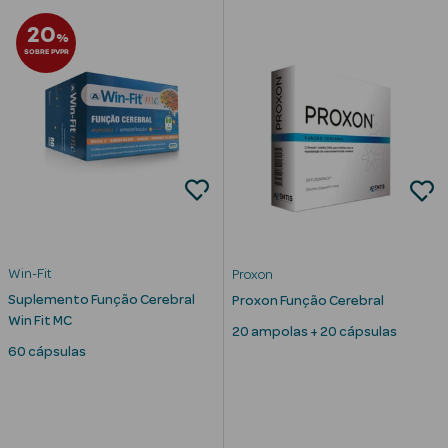
20
Cuidados de
%
SOBRE PVPR
Mãos
Coffrets
Ver Tudo
Protetores
Win-Fit
Proxon
Solares
Suplemento Função Cerebral
Proxon Função Cerebral
Win Fit MC
20 ampolas + 20 cápsulas
Protetores
60 cápsulas
Solares de
Rosto
Protetores