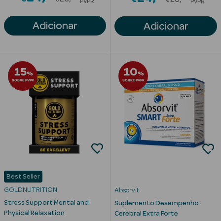
€
PVPR
PVPR
Adicionar
Adicionar
mética Rosto e
15
10
%
%
SOBRE PVPR
SOBRE PVPR
Ver Tudo
Cosmética
Rosto
Hidratantes
Séruns Faciais
Best Seller
Creme de Olhos
GOLDNUTRITION
Absorvit
Anti-
Stress Support Mental and
Suplemento Desempenho
envelhecimento
Physical Relaxation
Cerebral Extra Forte