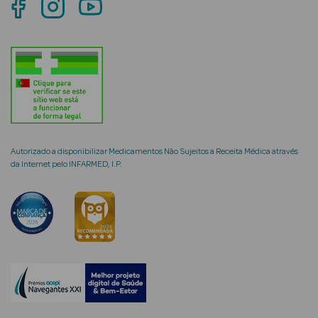
Ver Tudo
Coffrets
Coffrets de
Mulher
Coffrets de
Autorizado a disponibilizar Medicamentos Não Sujeitos a Receita Médica através
da Internet pelo INFARMED, I.P.
Homem