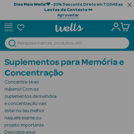
Dias Mais Wells!
💙 -20% Desconto Direto em TODAS as
Lentes de Contacto
👀
Aproveitar
MENU
portunidades
Ver Tudo
Beauty Season
Suplementos para Memória e
Beauty Season
Concentração
Cabelo
Concentra-te ao
Profissional
máximo! Com os
suplementos de memória
Beauty Season
e concentração vais
Cosmética
estar no teu melhor
Beauty Season
naquele exame ou
Cosmética
projeto importante.
Luxo
Descobre aqui!