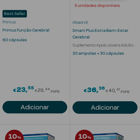
Solares
5 unidades disponíveis
Best Seller
Primus
Absorvit
Primus Função Cerebral
Smart Plus Extra Bem-Estar
Cerebral
60 cápsulas
Suplemento Apoio Jovens Adultos
e Idosos
30 ampolas + 30 cápsulas
a Pesada
55
Price reduced from
36
23
Price red
36
44
41
€
29
€
40
€
€
PVPR
PVPR
Adicionar
Adicionar
10
10
%
%