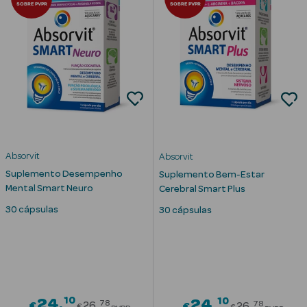
SOBRE PVPR
SOBRE PVPR
Ver Tudo
Solares
Absorvit
Absorvit
Suplemento Desempenho
Suplemento Bem-Estar
Corpo
Mental Smart Neuro
Cerebral Smart Plus
Rosto
30 cápsulas
30 cápsulas
Lábios
Solares Bebé e
Criança
10
Price reduced from
10
24
Price redu
24
78
78
€
26
€
26
€