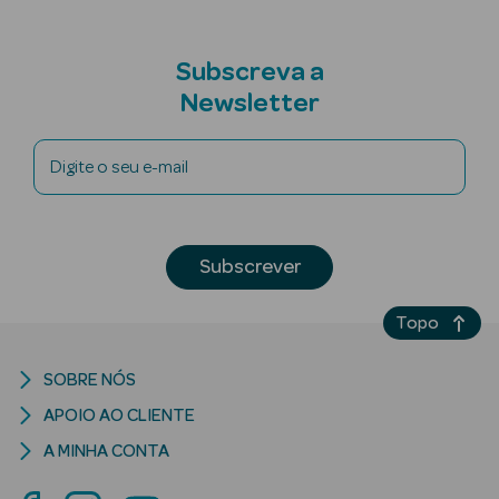
Subscreva a
Newsletter
riança
Digite o seu e-mail
Ver Tudo
Perfumes
Unissexo
Subscrever
Eau de Parfum
Topo
Eau de Toilette
SOBRE NÓS
Águas de
APOIO AO CLIENTE
Colónia
A MINHA CONTA