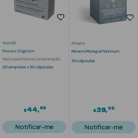
Eczema
Estrias
Manchas
s
Nutridil
Minami
Pele Oleosa
Focus+ Cognizin
Minami Morepa Platinum
Papos e
Pack Apoio Foco e Concentração
30 cápsulas
Olheiras
30 ampolas + 30 cápsulas
Rosácea
Rugas
Pele Seca
88
99
44
39
€
€
Vermelhidão
Notificar-me
Notificar-me