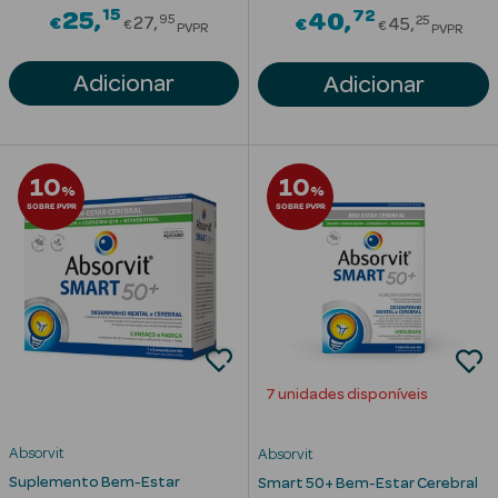
Corporais
15
Price reduced from
72
25
Price red
40
95
25
€
27
€
45
€
€
PVPR
PVPR
Coffrets
Adicionar
Adicionar
Acessórios
10
10
%
%
SOBRE PVPR
SOBRE PVPR
Ver Tudo
Cosmética
Rosto Luxo
Hidratantes
7 unidades disponíveis
Séruns Faciais
Absorvit
Absorvit
Contorno de
Suplemento Bem-Estar
Smart 50+ Bem-Estar Cerebral
Olhos