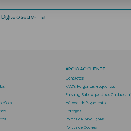
Digite o seu e-mail
APOIO AO CLIENTE
Contactos
dos
FAQ's: Perguntas Frequentes
Phishing: Sabe o que é e os Cuidados a
e Social
Métodos de Pagamento
osco
Entregas
iços
Política de Devoluções
Política de Cookies