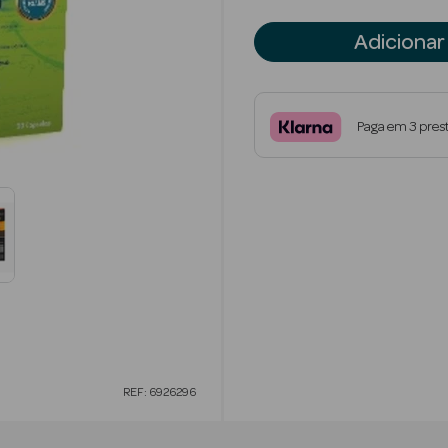
Adicionar
Paga em 3 pres
REF: 6926296