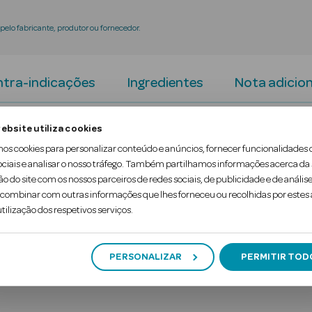
elo fabricante, produtor ou fornecedor.
tra-indicações
Ingredientes
Nota adicion
ebsite utiliza cookies
ecial para estudantes. Com 20mg de fostadidilser
mos cookies para personalizar conteúdo e anúncios, fornecer funcionalidades 
 para um foco intenso durante a época de exames. 
ociais e analisar o nosso tráfego. Também partilhamos informações acerca da
ão do site com os nossos parceiros de redes sociais, de publicidade e de análise
ombinar com outras informações que lhes forneceu ou recolhidas por estes a
tilização dos respetivos serviços.
PERSONALIZAR
PERMITIR TOD