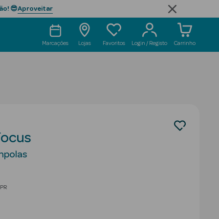
Aproveitar
ão! 😎
Marcações
Lojas
Favoritos
Login / Registo
Carrinho
Focus
mpolas
educed from
PR