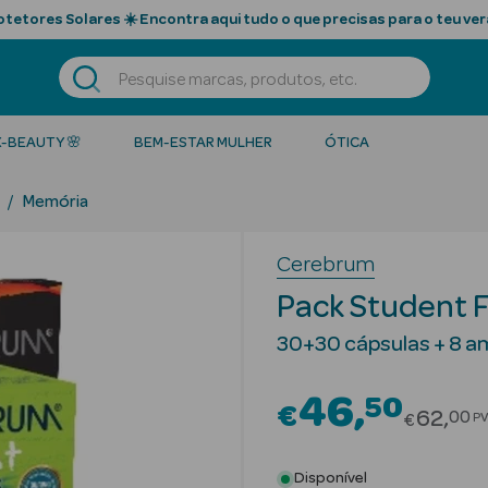
tetores Solares ☀️ Encontra aqui tudo o que precisas para o teu ver
K-BEAUTY 🌸
BEM-ESTAR MULHER
ÓTICA
Memória
Cerebrum
Pack Student 
30+30 cápsulas + 8 a
46
50
€
Price r
62
00
PV
€
Disponível