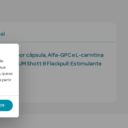
al
ina por cápsula, Alfa-GPC e L-carnitina
de
CEREBRUM Shott 8 Flackpull: Estimulante
 sua
, que as
 partir
OS