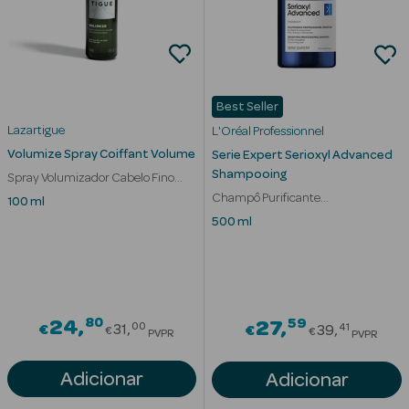
Desodorizantes
Esfoliantes
Corporais
Cicatrizantes
Best Seller
Lazartigue
L'Oréal Professionnel
Depilatórios
Volumize Spray Coiffant Volume
Serie Expert Serioxyl Advanced
Shampooing
Spray Volumizador Cabelo Fino
Estrias
sem Volume
Champô Purificante
100 ml
Redensificador Cabelo Fino
500 ml
Bronzeadores
Cuidados de
Mãos
80
Price reduced from
59
24
Price red
27
00
41
€
31
€
39
Cuidados de
€
€
PVPR
PVPR
Pés
Adicionar
Adicionar
Massajadores