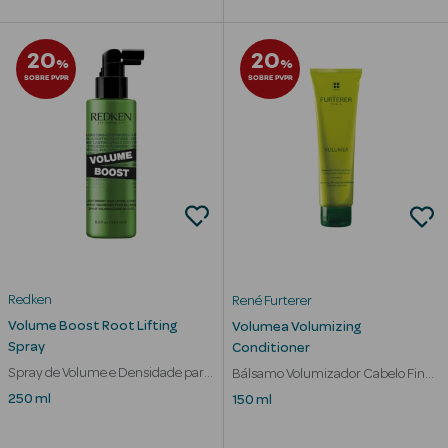
Corporais
Coffrets
20
20
%
%
SOBRE PVPR
SOBRE PVPR
Acessórios
Ver Tudo
Cosmética
Rosto Luxo
Redken
René Furterer
Volume Boost Root Lifting
Volumea Volumizing
Hidratantes
Spray
Conditioner
Spray de Volume e Densidade para
Bálsamo Volumizador Cabelo Fino
Séruns Faciais
Cabelos Finos
sem Volume
250 ml
150 ml
Contorno de
Olhos