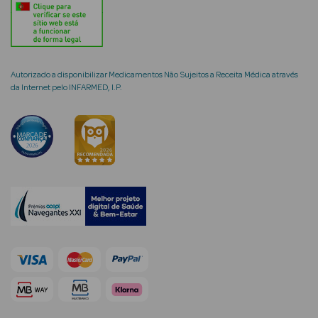
Ver Tudo
Coffrets
Autorizado a disponibilizar Medicamentos Não Sujeitos a Receita Médica através
da Internet pelo INFARMED, I.P.
Coffrets de
Mulher
Coffrets de
Homem