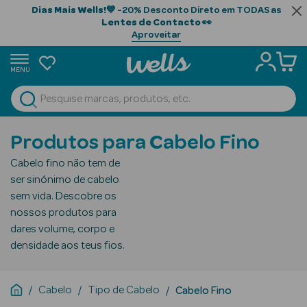
Dias Mais Wells!
💙 -20% Desconto Direto em TODAS as
Lentes de Contacto
👀
Aproveitar
MENU
portunidades
Ver Tudo
Beauty Season
Produtos para Cabelo Fino
Beauty Season
Cabelo fino não tem de
Cabelo
ser sinónimo de cabelo
Profissional
sem vida. Descobre os
nossos produtos para
Beauty Season
dares volume, corpo e
Cosmética
densidade aos teus fios.
Beauty Season
Cosmética
Cabelo
Tipo de Cabelo
Cabelo Fino
Luxo