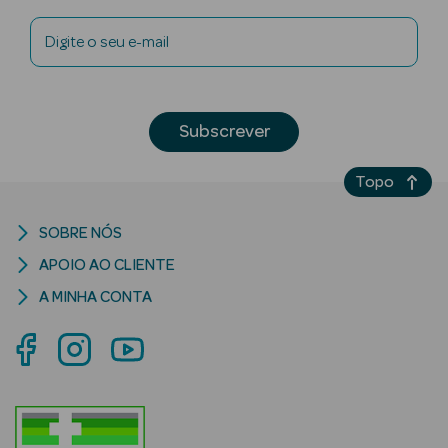
Digite o seu e-mail
Subscrever
riança
Ver Tudo
Topo
Perfumes
Unissexo
SOBRE NÓS
APOIO AO CLIENTE
Eau de Parfum
A MINHA CONTA
Eau de Toilette
Águas de
Colónia