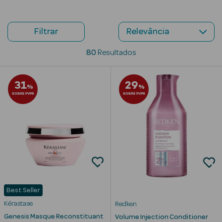
Beauty Season
Cuidados de
Filtrar
Cabelo
80
Resultados
Beauty Season
Maquilhagem
31
29
%
%
SOBRE PVPR
SOBRE PVPR
Beauty Season
Maquilhagem
Luxo
Beauty Season
Nutricosmética
Beauty Season
Perfumes
Best Seller
Kérastase
Redken
Beauty Season
Genesis Masque Reconstituant
Volume Injection Conditioner