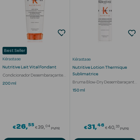
nte
Ver Tudo
Estética
Best Seller
Kérastase
Kérastase
Vouchers
Nutritive Lait Vital Fondant
Nutritive Lotion Thermique
Oferta Estética
Sublimatrice
Condicionador Desembaraçante
Cabelo Seco Fino
Bruma Blow-Dry Desembaraçante
200 ml
Cabelo Seco Fino
150 ml
eleza - Beauty
55
Price reduced from
46
26
Price redu
31
04
33
€
39
€
40
€
€
PVPR
PVPR