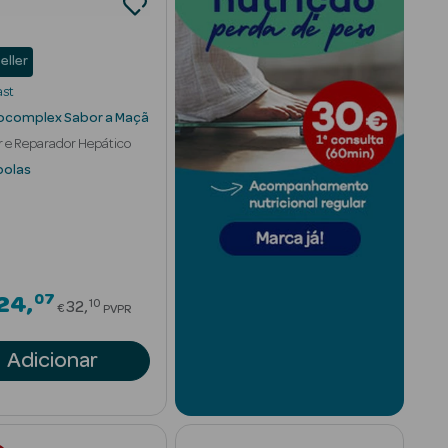
eller
ast
complex Sabor a Maçã
r e Reparador Hepático
polas
07
om
Price reduced from
24
10
32
€
PVPR
Adicionar