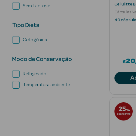
Cellulitte 
Sem Lactose
Cápsulas Na
Celulite
40 cápsul
Tipo Dieta
Cetogénica
Modo de Conservação
20
€
Refrigerado
A
Temperatura ambiente
25
%
SOBRE PVPR