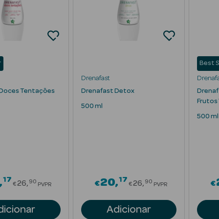
r
Best S
Drenafast
Drenaf
 Doces Tentações
Drenafast Detox
Drenafa
Frutos
500 ml
500 ml
17
17
Price reduced from
Price reduced fr
20
90
90
26
€
26
€
€
€
PVPR
PVPR
dicionar
Adicionar