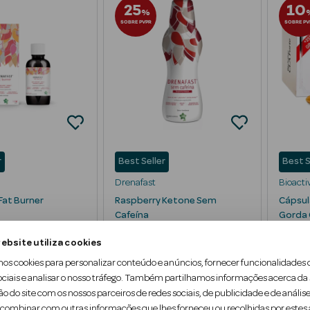
25
10
%
SOBRE PVPR
SOBRE PV
r
Best Seller
Best S
Drenafast
Bioacti
Fat Burner
Raspberry Ketone Sem
Cápsul
Cafeína
Gorda 
Bebida para Perda de Peso
150 cá
ebsite utiliza cookies
500 ml
mos cookies para personalizar conteúdo e anúncios, fornecer funcionalidades 
ociais e analisar o nosso tráfego. Também partilhamos informações acerca da
ão do site com os nossos parceiros de redes sociais, de publicidade e de análise
ombinar com outras informações que lhes forneceu ou recolhidas por estes a