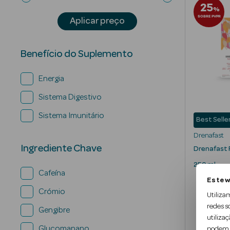
25
%
SOBRE PVPR
Aplicar preço
Benefício do Suplemento
Energia
Sistema Digestivo
Sistema Imunitário
Best Selle
Drenafast
Ingrediente Chave
Drenafast 
250 ml
Cafeína
Este w
Crómio
Utiliza
redes s
Gengibre
utilizaç
Glucomanano
podem c