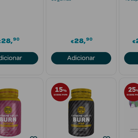
90
90
28
28
€
€
€
dicionar
Adicionar
15
25
%
SOBRE PVPR
SOBRE PV