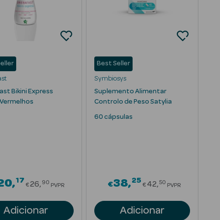
eller
Best Seller
ast
Symbiosys
st Bikini Express
Suplemento Alimentar
 Vermelhos
Controlo de Peso Satylia
60 cápsulas
17
25
om
Price reduced from
Price reduced 
20
38
90
50
26
€
42
€
€
PVPR
PVPR
Adicionar
Adicionar