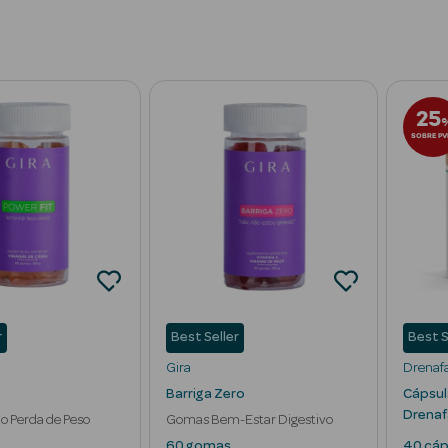
icelulítico
Inibidores de Apetite
Termogénicos
Bloqueadores d
25
SOBRE PV
r
Best Seller
Best S
Gira
Drenaf
Barriga Zero
Cápsul
Drenaf
 Perda de Peso
Gomas Bem-Estar Digestivo
60 gomas
40 cáp