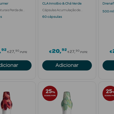
Burner
CLA InnoBio & Chá Verde
Drenaf
turais Perda de
Cápsulas Acumulação de
500 ml
Gordura
as
60 cápsulas
92
92
Price reduced from
Price reduced fr
20
90
90
27
€
27
€
€
€
PVPR
PVPR
dicionar
Adicionar
25
25
%
SOBRE PVPR
SOBRE PV