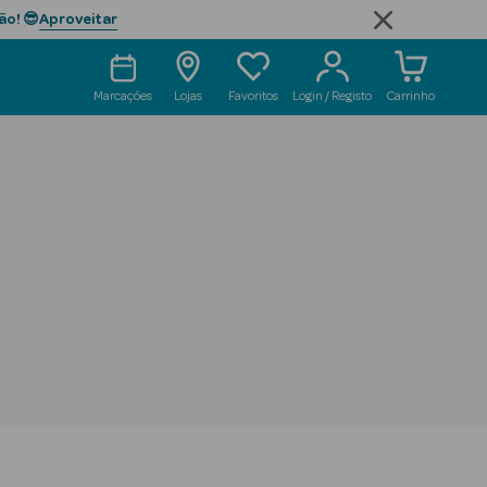
Aproveitar
ão! 😎
Marcações
Lojas
Favoritos
Login / Registo
Carrinho