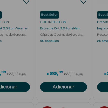
r
Best Seller
Best S
ITION
GOLDNUTRITION
Drenaf
ut 2.0 Burn Woman
Extreme Cut 2.0 Burn Man
Hepato
ueima de Gordura
Cápsulas Queima de Gordura
Proteto
Homem
s
90 cápsulas
20 am
39
39
Price reduced from
Price reduced fr
20
99
99
23
€
23
€
€
€
PVPR
PVPR
dicionar
Adicionar