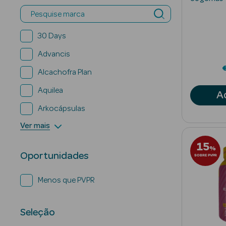
Pesquise marca
30 Days
Advancis
Alcachofra Plan
Aquilea
A
Arkocápsulas
Ver mais
15
%
Oportunidades
SOBRE PVPR
Menos que PVPR
Seleção