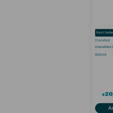
Best Selle
Drenafast
Drenafast
500 ml
20
€
A