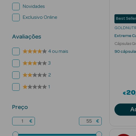
Novidades
Exclusivo Online
Best Selle
GOLDNUTR
Extreme C
Avaliações
Cápsulas Q
Mulher
4 ou mais
90 cápsula
3
2
1
20
€
Preço
A
€
€