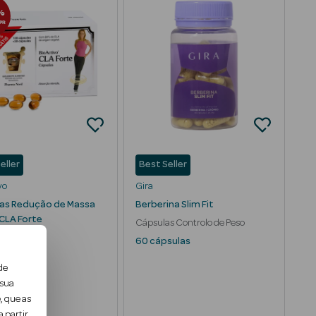
%
PR
eller
Best Seller
vo
Gira
as Redução de Massa
Berberina Slim Fit
CLA Forte
Cápsulas Controlo de Peso
psulas
60 cápsulas
de
 sua
, que as
 partir