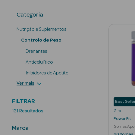
Drenantes
Ant
Categoria
Nutrição e Suplementos
Controlo de Peso
Drenantes
Anticelulítico
Inibidores de Apetite
Ver mais
FILTRAR
Best Selle
131 Resultados
Gira
Power Fit
Gomas Apoio
Marca
60 gomas