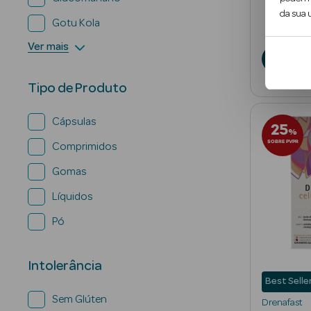
da sua u
17
€
Gotu Kola
Ver mais
A
Tipo de Produto
Cápsulas
25
%
SOBRE PVPR
Comprimidos
Gomas
Líquidos
Pó
Intolerância
Best Selle
Sem Glúten
Drenafast