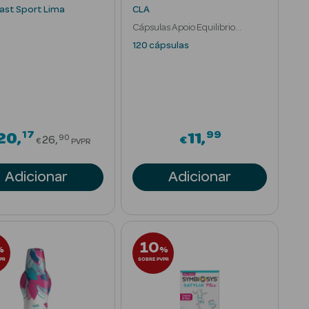
ast Sport Lima
CLA
Cápsulas Apoio Equilibrio
Corporal
120 cápsulas
17
99
om
Price reduced from
20
11
90
26
€
€
PVPR
Adicionar
Adicionar
10
%
%
PR
SOBRE PVPR