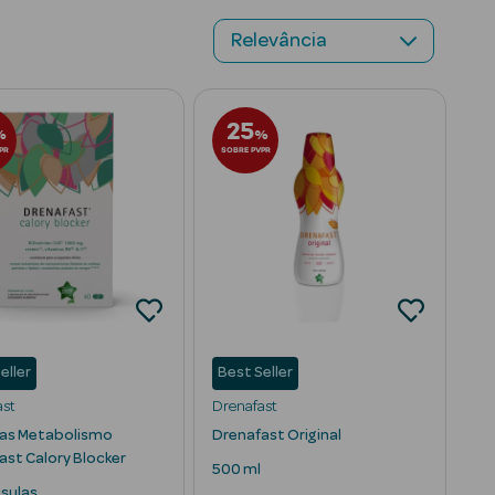
e Hidratos de Carbono
25
%
%
PR
SOBRE PVPR
eller
Best Seller
ast
Drenafast
as Metabolismo
Drenafast Original
ast Calory Blocker
500 ml
sulas