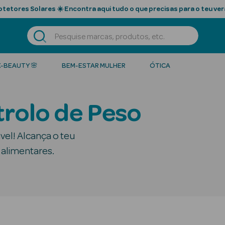
tetores Solares ☀️ Encontra aqui tudo o que precisas para o teu ver
K-BEAUTY 🌸
BEM-ESTAR MULHER
ÓTICA
rolo de Peso
el! Alcança o teu
alimentares.