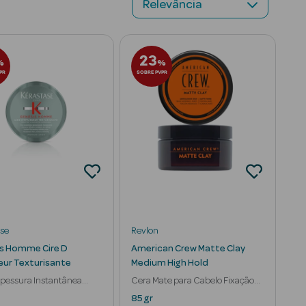
23
%
%
PR
SOBRE PVPR
ase
Revlon
s Homme Cire D
American Crew Matte Clay
eur Texturisante
Medium High Hold
pessura Instantânea
Cera Mate para Cabelo Fixação
 Enfranquecido
Média
85 gr