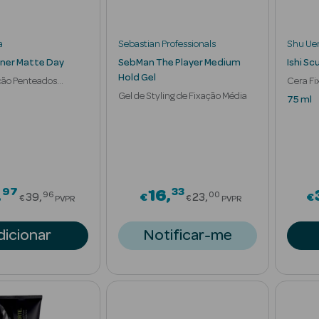
a
Sebastian Professionals
Shu Ue
ner Matte Day
SebMan The Player Medium
Ishi Sc
Hold Gel
ção Penteados
Cera F
 com Textura
Gel de Styling de Fixação Média
Semi M
75 ml
97
33
Price reduced from
Price reduced fr
16
96
00
39
€
23
€
€
€
PVPR
PVPR
dicionar
Notificar-me