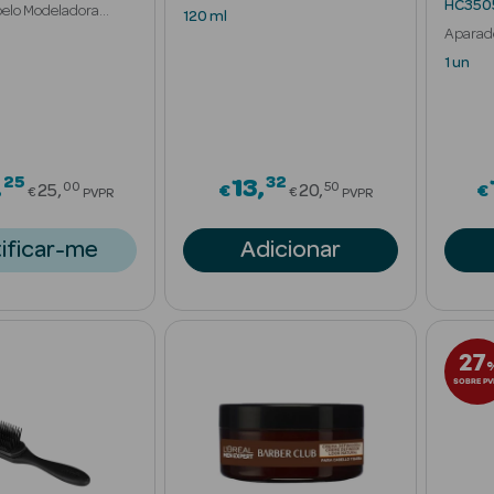
HC3505
elo Modeladora
120 ml
ógica
Aparad
1 un
25
32
Price reduced from
Price reduced fr
13
00
50
25
€
20
€
€
€
PVPR
PVPR
ificar-me
Adicionar
27
SOBRE PV