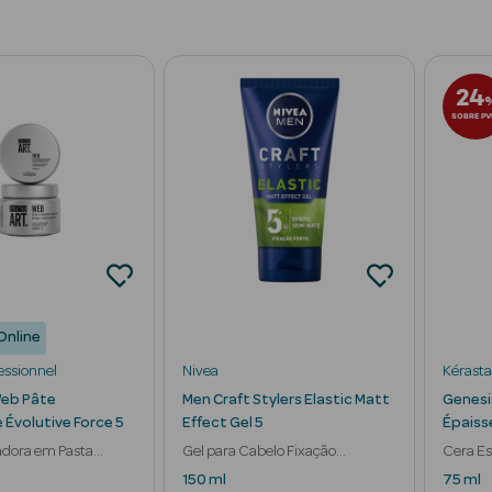
24
SOBRE PV
Online
essionnel
Nivea
Kérast
Web Pâte
Men Craft Stylers Elastic Matt
Genesi
 Évolutive Force 5
Effect Gel 5
Épaiss
adora em Pasta
Gel para Cabelo Fixação
Cera Es
 Brilhante
Duradoura
Cabelo
150 ml
75 ml