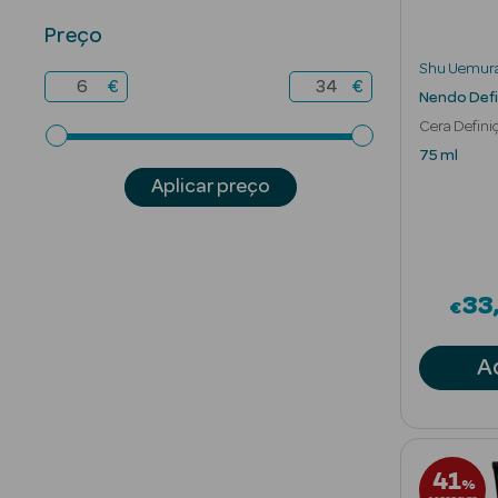
Preço
Shu Uemur
€
€
Nendo Defi
Cera Defini
Estilizados
75 ml
Aplicar preço
33
€
A
41
%