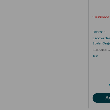
10 unidade
Denman
Escova de
Styler Orig
Escova de 
1 un
A