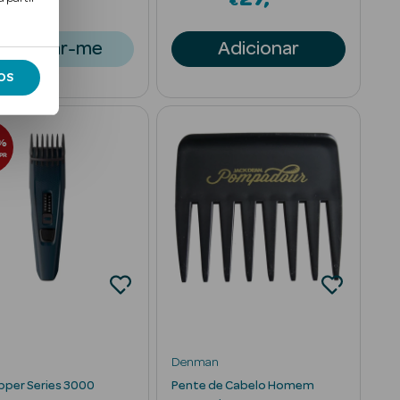
€
€
Notificar-me
Adicionar
OS
%
PR
Denman
ipper Series 3000
Pente de Cabelo Homem