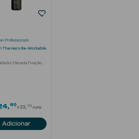
an Professionals
 The Hero Re-Workable
elador Elevada Fixação e
60
Price reduced from
24
70
33
€
PVPR
Adicionar