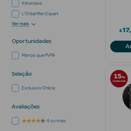
Kérastase
L'Oréal Men Expert
Ver mais
17
€
Oportunidades
A
Menos que PVPR
Seleção
15
%
SOBRE PVPR
Exclusivo Online
Avaliações
4 ou mais