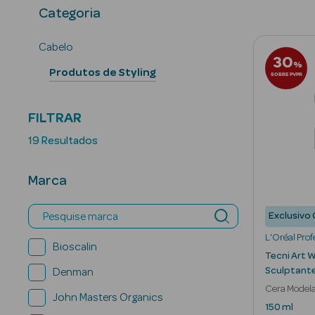
Categoria
Cabelo
30
%
Produtos de Styling
SOBRE PVPR
FILTRAR
19 Resultados
Marca
Pesquise marca
Exclusivo 
L'Oréal Prof
Bioscalin
Tecni Art 
Sculptante
Denman
Cera Model
John Masters Organics
Acabamento
150 ml