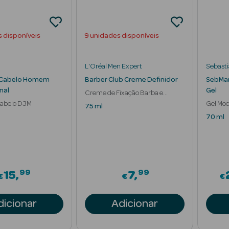
s disponíveis
9 unidades disponíveis
L'Oréal Men Expert
Sebasti
 Cabelo Homem
Barber Club Creme Definidor
SebMan
inal
Gel
Creme de Fixação Barba e
Cabelo D3M
Cabelo
Gel Mod
75 ml
Brilho
70 ml
99
99
15
7
€
€
€
dicionar
Adicionar