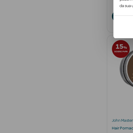
€
da sua u
A
15
%
SOBRE PVPR
John Master
Hair Poma