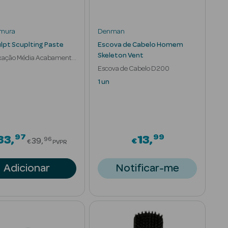
mura
Denman
ulpt Scuplting Paste
Escova de Cabelo Homem
Skeleton Vent
ixação Média Acabamento
ate
Escova de Cabelo D200
1 un
97
99
om
Price reduced from
33
13
96
39
€
€
PVPR
Adicionar
Notificar-me