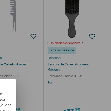
2 unidades disponíveis
Exclusivo Online
n
Denman
 de Cabelo Homem
Escova de Cabelo Homem
Madeira
e Cabelo D25
Escova de Cabelo JDCB
1 un
de
 sua
, que as
49
99
7
27
 partir