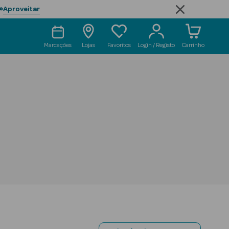
Aproveitar

Marcações
Lojas
Favoritos
Login / Registo
Carrinho