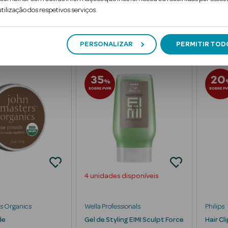
26
€
€
PVPR
tilização dos respetivos serviços.
dicionar
Adicionar
PERSONALIZAR
PERMITIR TOD
35
20
%
SOBRE PVPR
SOBRE PV
4 unidades disponíveis
s Organics
Wella Professionals
Philips
de
Gel de Styling EIMI Sculpt Force
Hair Cl