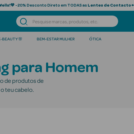
Wells!
💙 -20% Desconto Direto em TODAS as
Lentes de Contacto

K-BEAUTY 🌸
BEM-ESTAR MULHER
ÓTICA
ing para Homem
ão de produtos de
 o teu cabelo.