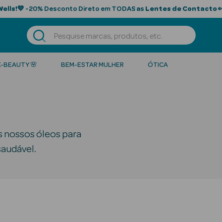
Wells!
💙 -20% Desconto Direto em TODAS as
Lentes de Contacto

K-BEAUTY 🌸
BEM-ESTAR MULHER
ÓTICA
s nossos óleos para
saudável.