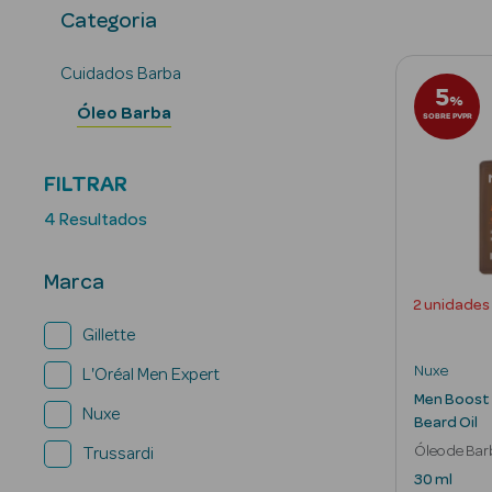
Categoria
Cuidados Barba
5
%
Óleo Barba
SOBRE PVPR
FILTRAR
4 Resultados
Marca
2 unidades
Gillette
Nuxe
L'Oréal Men Expert
Men Boost 
Nuxe
Beard Oil
Óleo de Bar
Trussardi
30 ml