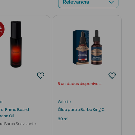
%
PR
9 unidades disponíveis
di
Gillette
rdi Primo Beard
Óleo para a Barba King C.
che Oil
30 ml
ra Barba Suavizante