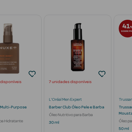
41
SOBRE PV
 disponíveis
7 unidades disponíveis
L'Oréal Men Expert
Trussar
Multi-Purpose
Barber Club Óleo Pele e Barba
Trussa
Mousta
Óleo Nutritivo para Barba
ba Hidratante
Óleo pa
30 ml
Brilho
50 ml