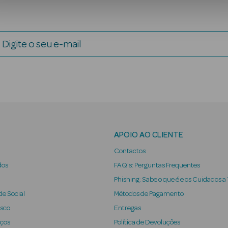
Digite o seu e-mail
APOIO AO CLIENTE
Contactos
dos
FAQ's: Perguntas Frequentes
Phishing: Sabe o que é e os Cuidados a
e Social
Métodos de Pagamento
osco
Entregas
iços
Política de Devoluções