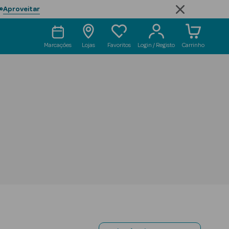
Aproveitar

Marcações
Lojas
Favoritos
Login / Registo
Carrinho