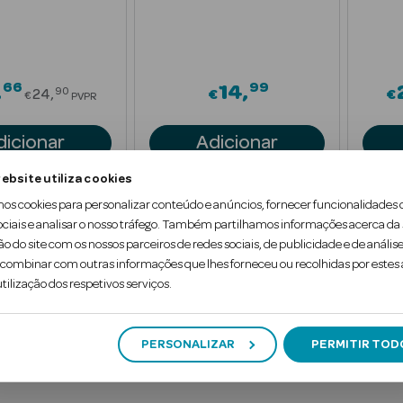
66
99
Price reduced from
14
90
24
€
€
€
PVPR
dicionar
Adicionar
ebsite utiliza cookies
mos cookies para personalizar conteúdo e anúncios, fornecer funcionalidades 
ociais e analisar o nosso tráfego. Também partilhamos informações acerca da
ão do site com os nossos parceiros de redes sociais, de publicidade e de análise
ombinar com outras informações que lhes forneceu ou recolhidas por estes a
1
tilização dos respetivos serviços.
PERSONALIZAR
PERMITIR TOD