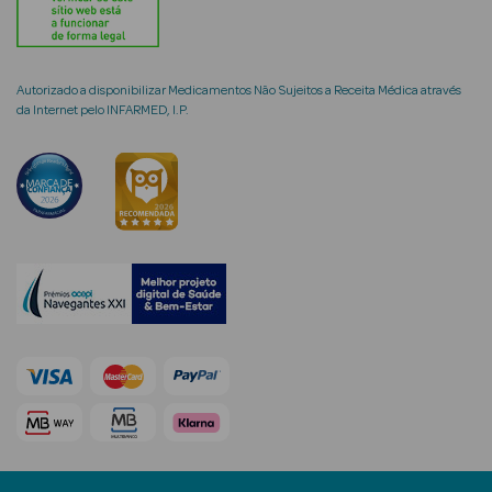
Cuidados de
Mãos
Autorizado a disponibilizar Medicamentos Não Sujeitos a Receita Médica através
da Internet pelo INFARMED, I.P.
Coffrets
Ver Tudo
Protetores
Solares
Protetores
Solares de
Rosto
Protetores