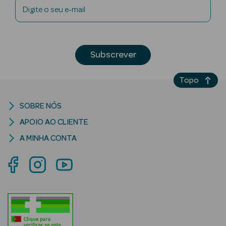
Digite o seu e-mail
Ver Tudo
Subscrever
Cosmética
Corpo Luxo
Topo
Hidratantes
SOBRE NÓS
Banho
APOIO AO CLIENTE
A MINHA CONTA
Desodorizantes
Refirmantes
Protetores
Solares
Bronzeadores