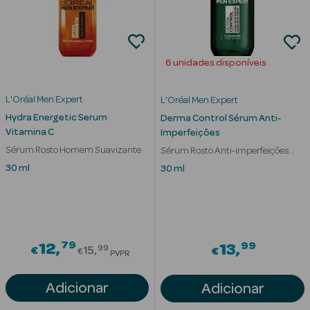
6 unidades disponíveis
L'Oréal Men Expert
L'Oréal Men Expert
Hydra Energetic Serum
Derma Control Sérum Anti-
Ver Tudo
Vitamina C
Imperfeições
Solares
Sérum Rosto Homem Suavizante
Sérum Rosto Anti-imperfeições
Homem
30 ml
30 ml
Corpo
Rosto
Lábios
79
Price reduced from
99
12
13
99
€
15
€
€
PVPR
Solares Bebé e
Adicionar
Adicionar
Criança