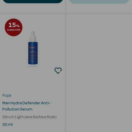
Corporais
Coffrets
15
%
Acessórios
SOBRE PVPR
Ver Tudo
Cosmética
Rosto Luxo
Pupa
Hidratantes
Man Hydra Defender Anti-
Pollution Serum
Séruns Faciais
Sérum Light para Barba e Rosto
Contorno de
30 ml
Olhos