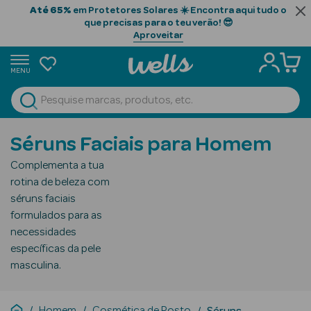
Até 65%
em Protetores Solares ☀️ Encontra aqui tudo o
que precisas para o teu verão! 😎
Aproveitar
MENU
portunidades
Ver Tudo
Beauty Season
Séruns Faciais para Homem
Beauty Season
Complementa a tua
Cabelo
rotina de beleza com
Profissional
séruns faciais
formulados para as
Beauty Season
necessidades
Cosmética
específicas da pele
masculina.
Beauty Season
Cosmética
Luxo
Homem
Cosmética de Rosto
Séruns