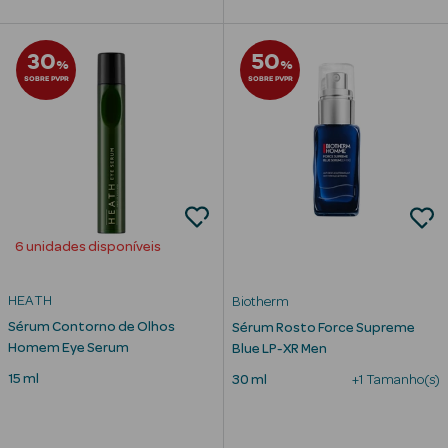
30
50
%
%
SOBRE PVPR
SOBRE PVPR
mética Rosto e
Ver Tudo
Cosmética
Rosto
6 unidades disponíveis
Hidratantes
HEATH
Biotherm
Séruns Faciais
Sérum Contorno de Olhos
Sérum Rosto Force Supreme
Homem Eye Serum
Blue LP-XR Men
Creme de Olhos
15 ml
30 ml
+1 Tamanho(s)
Anti-
envelhecimento