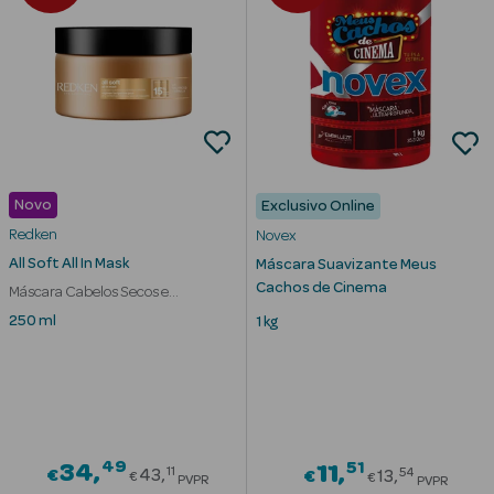
nte
Ver Tudo
Estética
Novo
Exclusivo Online
Vouchers
Redken
Novex
Oferta Estética
All Soft All In Mask
Máscara Suavizante Meus
Cachos de Cinema
Máscara Cabelos Secos e
Quebradiços
250 ml
1 kg
eleza - Beauty
49
Price reduced from
51
34
Price redu
11
11
54
€
43
€
13
€
€
PVPR
PVPR