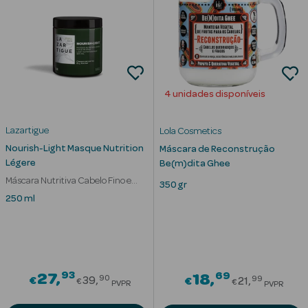
Cuidados de
Mãos
Coffrets
4 unidades disponíveis
Lazartigue
Lola Cosmetics
Nourish-Light Masque Nutrition
Máscara de Reconstrução
Légere
Be(m)dita Ghee
Ver Tudo
Máscara Nutritiva Cabelo Fino e
350 gr
Protetores
Seco
250 ml
Solares
Protetores
Solares de
Rosto
93
Price reduced from
69
27
Price red
18
90
99
€
39
€
21
€
€
PVPR
PVPR
Protetores