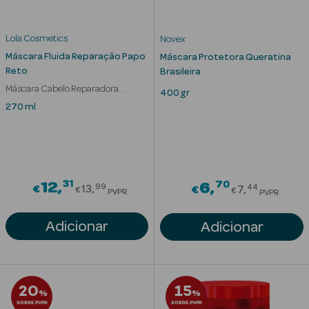
Eczema
Estrias
Lola Cosmetics
Novex
Máscara Fluida Reparação Papo
Máscara Protetora Queratina
Manchas
s
Reto
Brasileira
Máscara Cabelo Reparadora
400 gr
Pele Oleosa
Cabelo Danificado
270 ml
Papos e
Olheiras
Rosácea
31
Price reduced from
70
12
Price redu
6
99
44
€
13
€
7
€
€
PVPR
PVPR
Rugas
Adicionar
Adicionar
Pele Seca
Vermelhidão
20
15
%
%
SOBRE PVPR
SOBRE PVPR