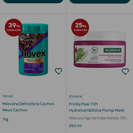
Corporais
Coffrets
39
25
%
%
Acessórios
SOBRE PVPR
SOBRE PVPR
Ver Tudo
Cosmética
Rosto Luxo
Novex
Klorane
Hidratantes
Máscara Definidora Cachos
Prickly Pear 72h
Meus Cachos
Hydration&Shine Plump Mask
Séruns Faciais
Máscara Figo da índia Hidrata 72h
1 kg
Cabelo Baço
Contorno de
250 ml
Olhos