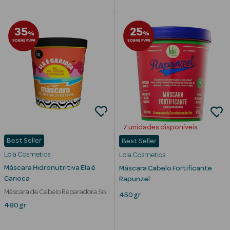
35
25
%
%
SOBRE PVPR
SOBRE PVPR
mética Rosto e
Ver Tudo
Cosmética
Rosto
7 unidades disponíveis
Hidratantes
Best Seller
Best Seller
Lola Cosmetics
Lola Cosmetics
Séruns Faciais
Máscara Hidronutritiva Ela é
Máscara Cabelo Fortificante
Carioca
Rapunzel
Creme de Olhos
Máscara de Cabelo Reparadora Sol
450 gr
Sal Piscina
480 gr
Anti-
envelhecimento