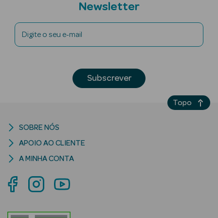
Newsletter
Digite o seu e-mail
riança
Subscrever
Ver Tudo
Perfumes
Topo
Unissexo
SOBRE NÓS
Eau de Parfum
APOIO AO CLIENTE
Eau de Toilette
A MINHA CONTA
Águas de
Colónia