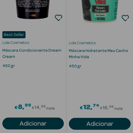
Best Seller
Lola Cosmetics
Lola Cosmetics
Máscara Condicionante Dream
Máscara Hidratante Meu Cacho
Ver Tudo
Cream
Minha Vida
Solares
450 gr
450 gr
Corpo
Rosto
Lábios
99
Price reduced from
74
8
Price red
12
99
99
€
14
€
16
€
€
PVPR
PVPR
Solares Bebé e
Adicionar
Adicionar
Criança