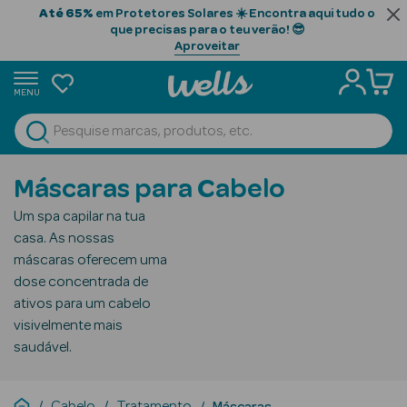
Até 65%
em Protetores Solares ☀️ Encontra aqui tudo o
que precisas para o teu verão! 😎
Aproveitar
MENU
portunidades
Ver Tudo
Beauty Season
Máscaras para Cabelo
Beauty Season
Um spa capilar na tua
Cabelo
casa. As nossas
Profissional
máscaras oferecem uma
dose concentrada de
Beauty Season
ativos para um cabelo
Cosmética
visivelmente mais
saudável.
Beauty Season
Cosmética
Luxo
Cabelo
Tratamento
Máscaras