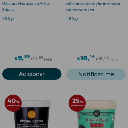
Solares
Máscara Hidratante Morte
Máscara Reparação Intensiva
Súbita
Danos Vorazes
450 gr
450 gr
89
Price reduced from
14
9
Price redu
16
99
99
€
17
€
18
€
€
PVPR
PVPR
Adicionar
Notificar-me
a Pesada
40
25
%
%
SOBRE PVPR
SOBRE PVPR