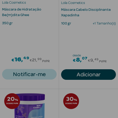
Acessórios
Lola Cosmetics
Lola Cosmetics
Máscara de Hidratação
Máscara Cabelo Disciplinante
Be(m)dita Ghee
Xapadinha
350 gr
100 gr
+1 Tamanho(s)
Ver Tudo
Cosmética
Corpo
desde
49
Price reduced from
07
16
Price redu
8
99
49
€
21
€
9
€
€
PVPR
PVPR
Hidratantes
Notificar-me
Adicionar
Banho
Protetores
Solares
20
30
%
%
SOBRE PVPR
SOBRE PVPR
Refirmantes