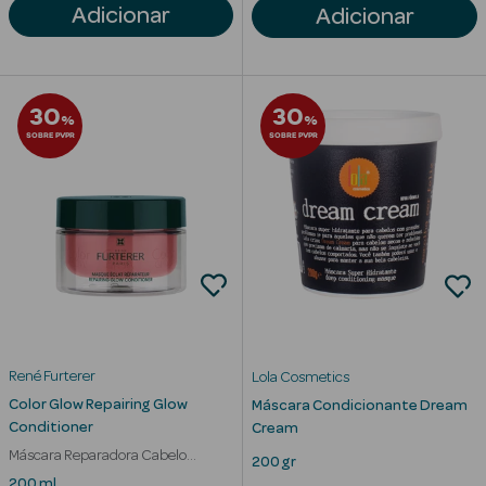
Solares de
Adicionar
Adicionar
Corpo
Protetores
30
30
Solares Infantis
%
%
SOBRE PVPR
SOBRE PVPR
After Sun
Bronzeadores
Autobronzeadores
Protetores
Solares Cabelo
René Furterer
Lola Cosmetics
Protetores
Color Glow Repairing Glow
Máscara Condicionante Dream
Solares para
Conditioner
Cream
Lábios
Máscara Reparadora Cabelo
200 gr
Pintado e Madeixas
Protetores
200 ml