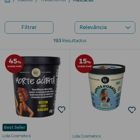
Beauty Season
Cuidados de
Cabelo
Filtrar
Beauty Season
193
Resultados
Maquilhagem
45
15
Beauty Season
%
%
SOBRE PVPR
SOBRE PVPR
Maquilhagem
Luxo
Beauty Season
Nutricosmética
Beauty Season
Perfumes
Best Seller
Beauty Season
Lola Cosmetics
Lola Cosmetics