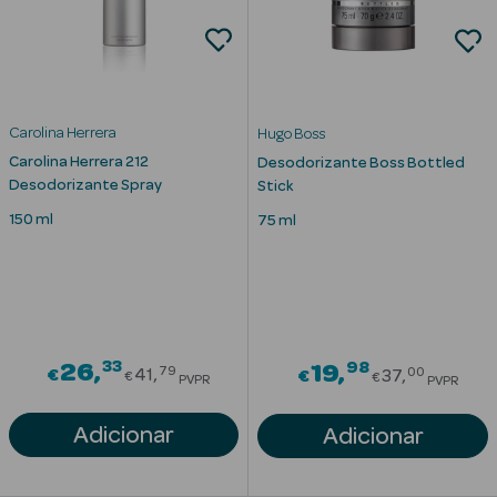
Carolina Herrera
Hugo Boss
Carolina Herrera 212
Desodorizante Boss Bottled
Desodorizante Spray
Stick
Ver Tudo
150 ml
75 ml
Solares
Corpo
Rosto
33
Price reduced from
98
26
Price redu
19
79
00
€
41
€
37
€
€
PVPR
PVPR
Lábios
Adicionar
Adicionar
Solares Bebé e
Criança