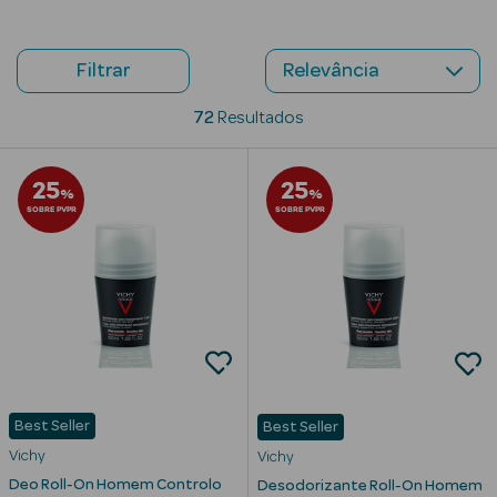
Beauty Season
Cuidados de
Filtrar
Cabelo
72
Resultados
Beauty Season
Maquilhagem
25
25
%
%
SOBRE PVPR
SOBRE PVPR
Beauty Season
Maquilhagem
Luxo
Beauty Season
Nutricosmética
Beauty Season
Perfumes
Best Seller
Best Seller
Vichy
Vichy
Beauty Season
Deo Roll-On Homem Controlo
Desodorizante Roll-On Homem