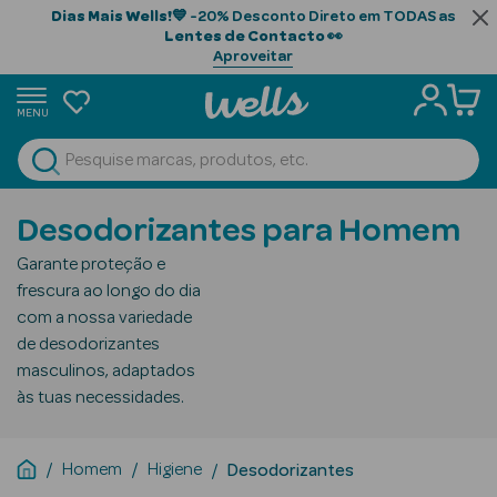
Dias Mais Wells!
💙 -20% Desconto Direto em TODAS as
Lentes de Contacto
👀
Aproveitar
MENU
portunidades
Ver Tudo
Beauty Season
Desodorizantes para Homem
Beauty Season
Garante proteção e
Cabelo
frescura ao longo do dia
Profissional
com a nossa variedade
de desodorizantes
Beauty Season
masculinos, adaptados
Cosmética
às tuas necessidades.
Beauty Season
Cosmética
Homem
Higiene
Desodorizantes
Luxo