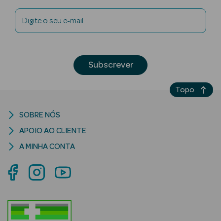
Digite o seu e-mail
Subscrever
riança
Ver Tudo
Topo
Perfumes
Unissexo
SOBRE NÓS
APOIO AO CLIENTE
Eau de Parfum
A MINHA CONTA
Eau de Toilette
Águas de
Colónia