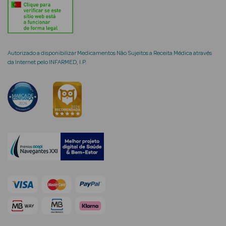
Ver Tudo
Coffrets
Autorizado a disponibilizar Medicamentos Não Sujeitos a Receita Médica através
da Internet pelo INFARMED, I.P.
Coffrets de
Mulher
Coffrets de
Homem