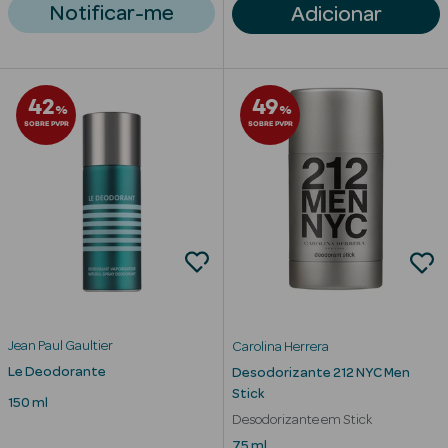
Notificar-me
Adicionar
42
49
%
%
SOBRE PVPR
SOBRE PVPR
Jean Paul Gaultier
Carolina Herrera
erfumes
Le Deodorante
Desodorizante 212 NYC Men
Stick
Ver Tudo
150 ml
Desodorizante em Stick
Perfumes
75 ml