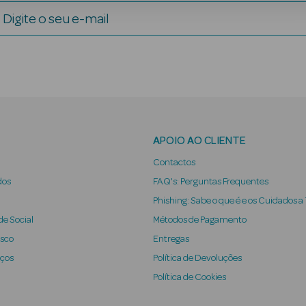
Digite o seu e-mail
APOIO AO CLIENTE
Contactos
dos
FAQ's: Perguntas Frequentes
Phishing: Sabe o que é e os Cuidados a
e Social
Métodos de Pagamento
osco
Entregas
iços
Política de Devoluções
Política de Cookies