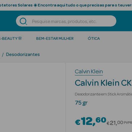
tetores Solares ☀️ Encontra aqui tudo o que precisas para o teu ver
K-BEAUTY 🌸
BEM-ESTAR MULHER
ÓTICA
Desodorizantes
Calvin Klein
Calvin Klein C
Desodorizante em Stick Aromáti
75 gr
12
60
€
Price r
21
00
PVPR
€