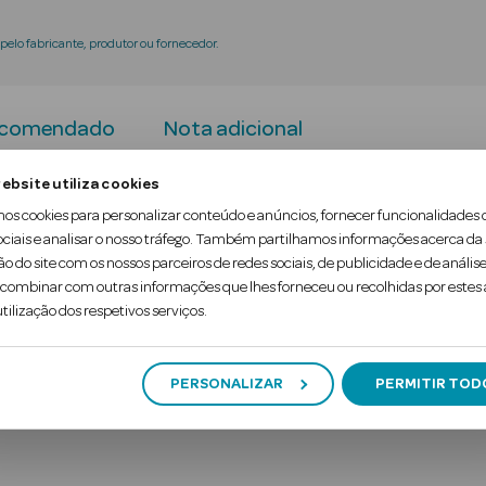
elo fabricante, produtor ou fornecedor.
ecomendado
Nota adicional
ebsite utiliza cookies
urante todo o dia com o stick desodorizante CK Be
mos cookies para personalizar conteúdo e anúncios, fornecer funcionalidades 
ociais e analisar o nosso tráfego. Também partilhamos informações acerca da
 ao núcleo das fragrâncias de CK, inclui um almísc
ão do site com os nossos parceiros de redes sociais, de publicidade e de análise
ombinar com outras informações que lhes forneceu ou recolhidas por estes a
lores.
tilização dos respetivos serviços.
PERSONALIZAR
PERMITIR TOD