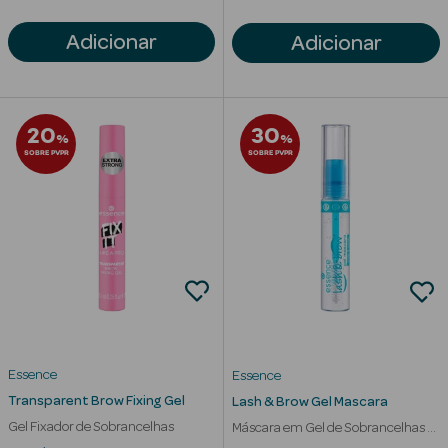
Adicionar
Adicionar
mética Rosto e
20
30
%
%
SOBRE PVPR
SOBRE PVPR
Ver Tudo
Cosmética
Rosto
Hidratantes
Séruns Faciais
Creme de Olhos
Essence
Essence
Transparent Brow Fixing Gel
Lash & Brow Gel Mascara
Anti-
Gel Fixador de Sobrancelhas
Máscara em Gel de Sobrancelhas e
envelhecimento