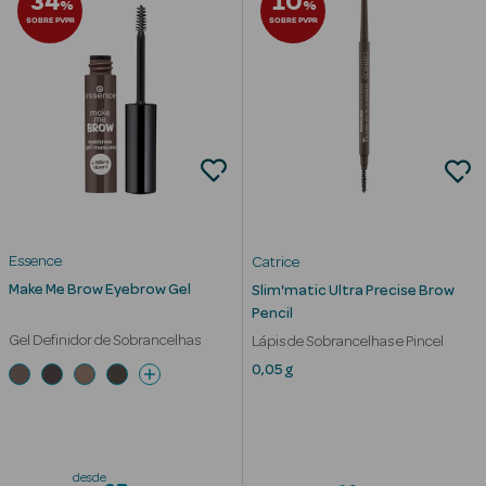
34
10
Desodorizantes
%
%
SOBRE PVPR
SOBRE PVPR
Esfoliantes
Corporais
Cicatrizantes
Depilatórios
Estrias
Essence
Catrice
Bronzeadores
Make Me Brow Eyebrow Gel
Slim'matic Ultra Precise Brow
Pencil
Cuidados de
Gel Definidor de Sobrancelhas
Lápis de Sobrancelhas e Pincel
Mãos
0,05 g
Cuidados de
Pés
Massajadores
desde