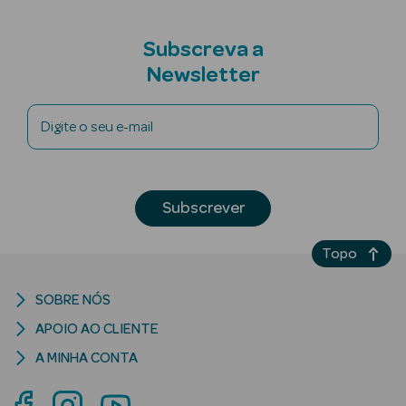
Subscreva a
Newsletter
riança
Digite o seu e-mail
Ver Tudo
Perfumes
Unissexo
Subscrever
Eau de Parfum
Topo
Eau de Toilette
SOBRE NÓS
Águas de
APOIO AO CLIENTE
Colónia
A MINHA CONTA