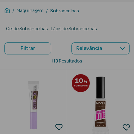
Maquilhagem
Sobrancelhas
Beauty Season
Cuidados de
Cabelo
Gel de Sobrancelhas
Lápis de Sobrancelhas
Beauty Season
Maquilhagem
Filtrar
Beauty Season
113
Resultados
Maquilhagem
Luxo
10
%
SOBRE PVPR
Beauty Season
Nutricosmética
Beauty Season
Perfumes
Beauty Season