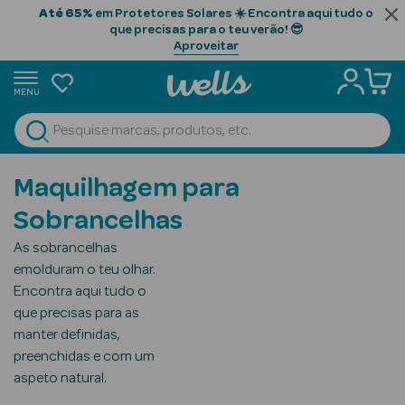
Até 65%
em Protetores Solares ☀️ Encontra aqui tudo o
que precisas para o teu verão! 😎
Aproveitar
MENU
portunidades
Ver Tudo
Beauty Season
Maquilhagem para
Beauty Season
Sobrancelhas
Cabelo
As sobrancelhas
Profissional
emolduram o teu olhar.
Encontra aqui tudo o
Beauty Season
que precisas para as
Cosmética
manter definidas,
Beauty Season
preenchidas e com um
Cosmética
aspeto natural.
Luxo