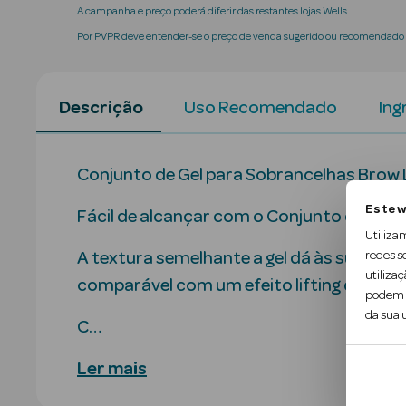
A campanha e preço poderá diferir das restantes lojas Wells.
Por PVPR deve entender-se o preço de venda sugerido ou recomendado p
Descrição
Uso Recomendado
Ing
Conjunto de Gel para Sobrancelhas Brow L
Este w
Fácil de alcançar com o Conjunto de Gel 
Utiliza
redes s
A textura semelhante a gel dá às suas so
utilizaç
comparável com um efeito lifting de sobr
podem c
da sua u
C…
Ler mais