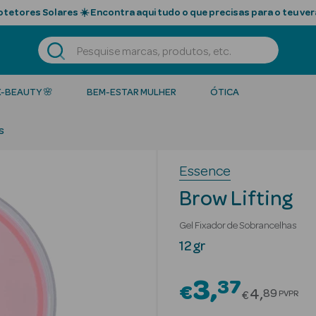
tetores Solares ☀️ Encontra aqui tudo o que precisas para o teu ver
K-BEAUTY 🌸
BEM-ESTAR MULHER
ÓTICA
s
Essence
Brow Lifting
Gel Fixador de Sobrancelhas
12 gr
3
37
€
Price red
4
89
PVPR
€