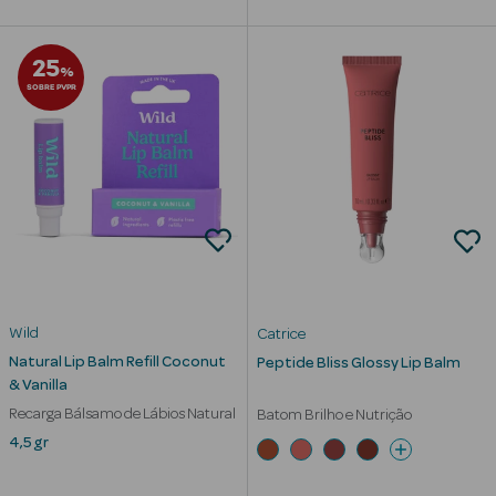
25
%
SOBRE PVPR
mética Rosto e
Ver Tudo
Cosmética
Rosto
Hidratantes
Wild
Catrice
Séruns Faciais
Natural Lip Balm Refill Coconut
Peptide Bliss Glossy Lip Balm
& Vanilla
Creme de Olhos
Recarga Bálsamo de Lábios Natural
Batom Brilho e Nutrição
4,5 gr
Anti-
envelhecimento