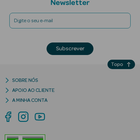
Newsletter
Digite o seu e-mail
riança
Subscrever
Ver Tudo
Perfumes
Topo
Unissexo
SOBRE NÓS
Eau de Parfum
APOIO AO CLIENTE
Eau de Toilette
A MINHA CONTA
Águas de
Colónia