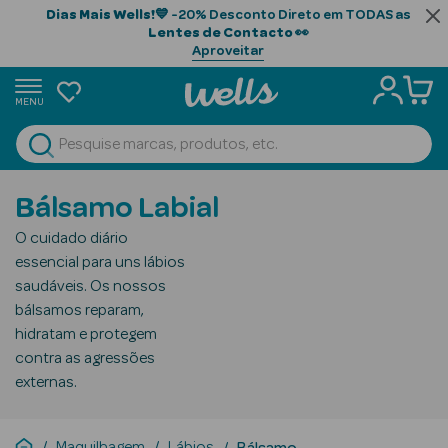
Dias Mais Wells!
💙 -20% Desconto Direto em TODAS as
Lentes de Contacto
👀
Aproveitar
MENU
portunidades
Ver Tudo
Beauty Season
Bálsamo Labial
Beauty Season
O cuidado diário
Cabelo
essencial para uns lábios
Profissional
saudáveis. Os nossos
bálsamos reparam,
Beauty Season
hidratam e protegem
Cosmética
contra as agressões
externas.
Beauty Season
Cosmética
Luxo
Maquilhagem
Lábios
Bálsamo