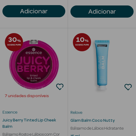
Adicionar
Adicionar
30
10
%
%
SOBRE PVPR
SOBRE PVPR
7 unidades disponíveis
erfumes
Essence
Relove
Juicy Berry Tinted Lip Cheek
Glam Balm Coco Nutty
Ver Tudo
Balm
Perfumes
Bálsamo de Lábios Hidratante
Bálsamo Rosto e Lábios com Cor