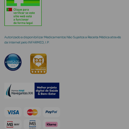
Ver Tudo
Coffrets
Autorizado a disponibilizar Medicamentos Não Sujeitos a Receita Médica através
Coffrets de
da Internet pelo INFARMED, I.P.
Mulher
Coffrets de
Homem