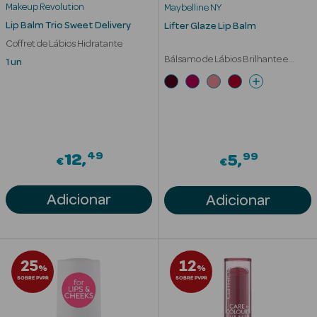
Acessórios
Makeup Revolution
Maybelline NY
Lip Balm Trio Sweet Delivery
Lifter Glaze Lip Balm
Coffret de Lábios Hidratante
Bálsamo de Lábios Brilhante e
1 un
Hidratante 24h
Ver Tudo
Cosmética
Corpo
49
99
12
5
€
€
Hidratantes
Adicionar
Adicionar
Banho
Protetores
Solares
25
12
%
%
SOBRE PVPR
SOBRE PVPR
Refirmantes