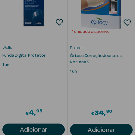
1 unidade disponível
Wells
Epitact
Funda Digital Protetor
Órtese Correção Joanetes
Ver Tudo
Noturna S
Solares
1 un
1 un
Corpo
Rosto
Lábios
95
80
4
34
€
€
Solares Bebé e
Criança
Adicionar
Adicionar