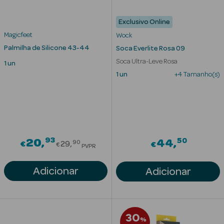
Eczema
Exclusivo Online
Estrias
Magicfeet
Wock
Palmilha de Silicone 43-44
Soca Everlite Rosa 09
Manchas
s
Soca Ultra-Leve Rosa
1 un
Pele Oleosa
1 un
+4 Tamanho(s)
Papos e
Olheiras
Rosácea
93
Price reduced from
50
20
44
90
€
29
€
€
PVPR
Rugas
Adicionar
Adicionar
Pele Seca
Vermelhidão
30
%