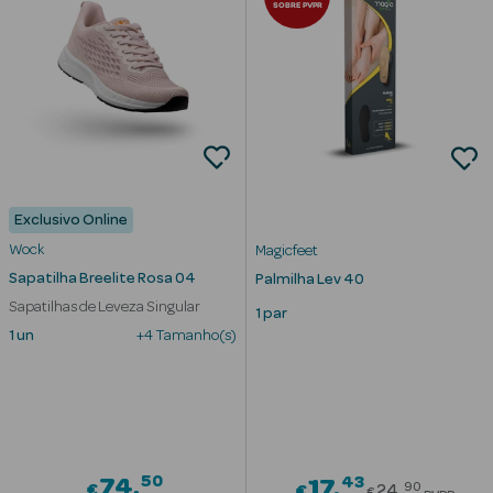
SOBRE PVPR
nte
Ver Tudo
Estética
Exclusivo Online
Vouchers
Oferta Estética
Wock
Magicfeet
Sapatilha Breelite Rosa 04
Palmilha Lev 40
Sapatilhas de Leveza Singular
1 par
1 un
+4 Tamanho(s)
eleza - Beauty
50
43
74
Price redu
17
90
€
€
24
€