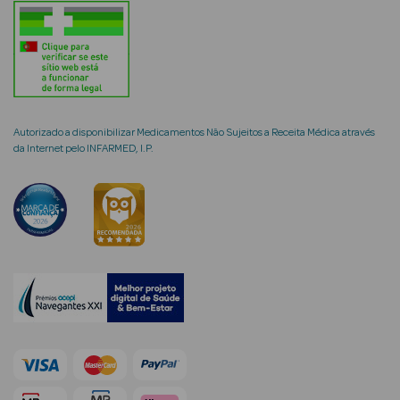
Ver Tudo
Coffrets
Coffrets de
Autorizado a disponibilizar Medicamentos Não Sujeitos a Receita Médica através
da Internet pelo INFARMED, I.P.
Mulher
Coffrets de
Homem