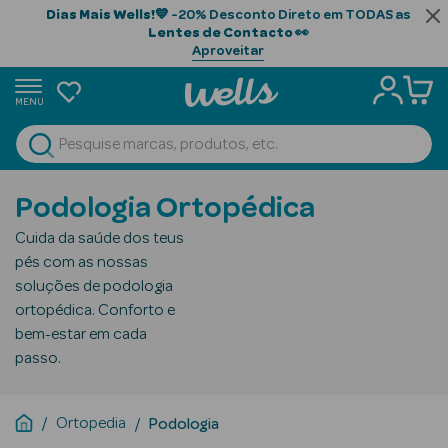
Dias Mais Wells!
💙 -20% Desconto Direto em TODAS as
Lentes de Contacto
👀
Aproveitar
MENU
portunidades
Ver Tudo
Beauty Season
Podologia Ortopédica
Beauty Season
Cuida da saúde dos teus
Cabelo
pés com as nossas
Profissional
soluções de podologia
ortopédica. Conforto e
Beauty Season
bem-estar em cada
Cosmética
passo.
Beauty Season
Cosmética
Ortopedia
Podologia
Luxo