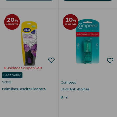
20
10
%
%
SOBRE PVPR
SOBRE PVPR
mética Rosto e
Ver Tudo
Cosmética
Rosto
6 unidades disponíveis
Hidratantes
Best Seller
Scholl
Compeed
Séruns Faciais
Palmilhas Fascite Plantar S
Stick Anti-Bolhas
Creme de Olhos
8 ml
Anti-
envelhecimento