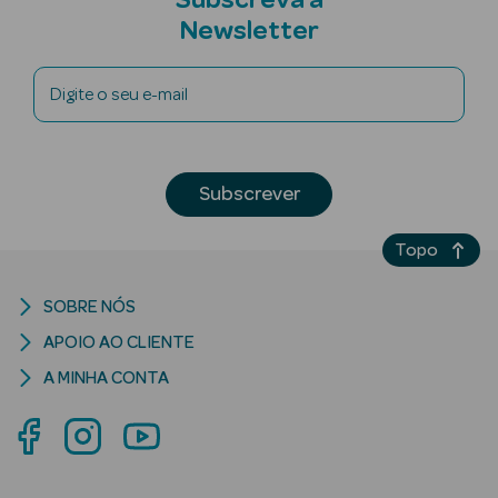
Subscreva a
Newsletter
Digite o seu e-mail
riança
Subscrever
Ver Tudo
Perfumes
Unissexo
Topo
Eau de Parfum
SOBRE NÓS
APOIO AO CLIENTE
Eau de Toilette
A MINHA CONTA
Águas de
Colónia