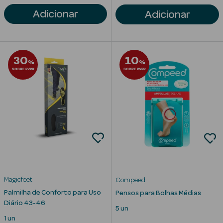
Solares de
Adicionar
Adicionar
Corpo
Protetores
Solares Infantis
30
10
%
%
SOBRE PVPR
SOBRE PVPR
After Sun
Bronzeadores
Autobronzeadores
Protetores
Solares Cabelo
Protetores
Magicfeet
Compeed
Solares para
Palmilha de Conforto para Uso
Pensos para Bolhas Médias
Lábios
Diário 43-46
5 un
1 un
Protetores