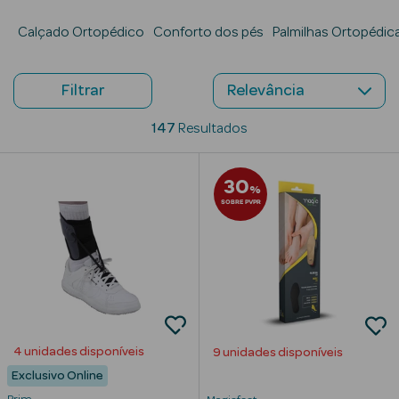
Calçado Ortopédico
Beauty Season
Conforto dos pés
Palmilhas Ortopédic
Cuidados de
Cabelo
Filtrar
Beauty Season
147
Resultados
Maquilhagem
Beauty Season
30
%
Maquilhagem
SOBRE PVPR
Luxo
Beauty Season
Nutricosmética
Beauty Season
Perfumes
4 unidades disponíveis
9 unidades disponíveis
Exclusivo Online
Beauty Season