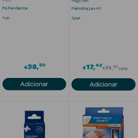
Prim
Magicfeet
Solares
Pé Pendente
Palmilha Lev 41
1 un
1 par
50
43
38
Price redu
17
90
€
€
24
€
PVPR
Adicionar
Adicionar
a Pesada