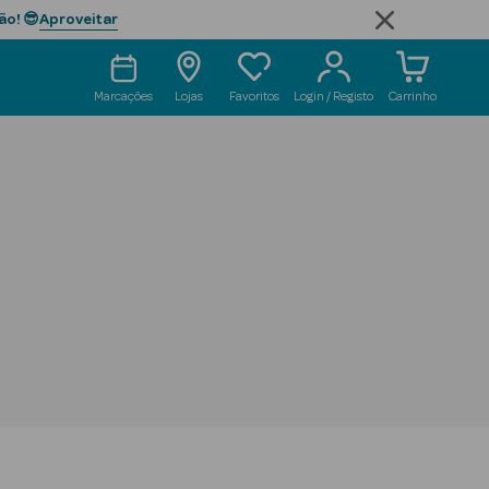
Aproveitar
ão! 😎
Marcações
Lojas
Favoritos
Login / Registo
Carrinho