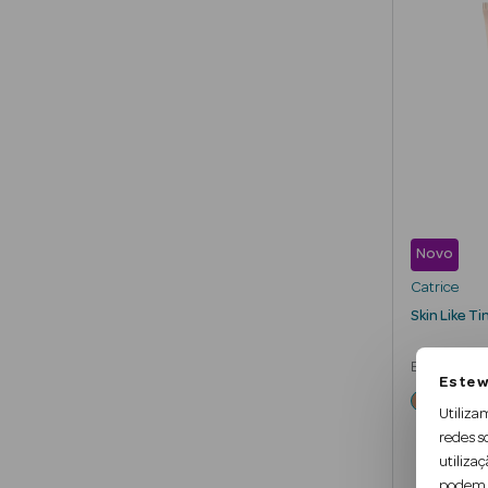
Novo
Catrice
Skin Like T
BB Cream H
Este w
Acabamento
Utiliza
redes s
utilizaç
podem c