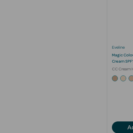
Eveline
Magic Colo
Cream SPF
CC Cream H
Duradouro 
A