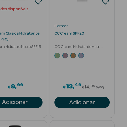
ades disponíveis
Flormar
am Clásica Hidratante
CC Cream SPF20
SPF15
m Hidrata e Nutre SPF15
CC Cream Hidratante Anti-
Vermelhidão SPF20
99
49
om
Price reduced 
9
13
99
€
€
14
€
PVPR
Adicionar
Adicionar