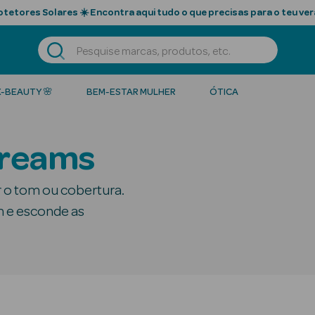
tetores Solares ☀️ Encontra aqui tudo o que precisas para o teu ver
K-BEAUTY 🌸
BEM-ESTAR MULHER
ÓTICA
Creams
or o tom ou cobertura.
m e esconde as