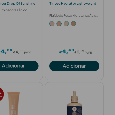
ghter Drop Of Sunshine
Tinted Hydrator Lightweight
luminadoras Ácido
nico
Fluído de Rosto Hidratante Ácido
Hialurónico
24
40
Price reduced from
Price reduced 
4
4
99
29
€
4
€
6
€
€
PVPR
PVPR
Adicionar
Adicionar
%
PR