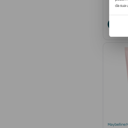
da sua u
A
Maybelline 