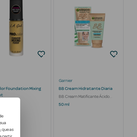
Garnier
lor Foundation Mixing
BB Cream Hidratante Diaria
nt
BB Cream Matificante Ácido
e Base
Hialurónico SPF25
50 ml
de
 sua
, que as
 partir