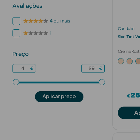
Avaliações
4 ou mais
Caudalie
1
Skin Tint V
Creme Rosto
Preço
Ácido Hialu
€
€
2
€
Aplicar preço
A