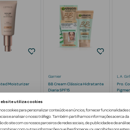
Garnier
L.A. Girl
inted Moisturizer
BB Cream Clássica Hidratante
Pro. Co
Diaria SPF15
Pigme
idratação
BB Cream Hidrata e Nutre SPF15
Gotas d
ebsite utiliza cookies
 Natural
50 ml
mos cookies para personalizar conteúdo e anúncios, fornecer funcionalidades 
ociais e analisar o nosso tráfego. Também partilhamos informações acerca da
ão do site com os nossos parceiros de redes sociais, de publicidade e de análise
ombinar com outras informações que lhes forneceu ou recolhidas por estes a