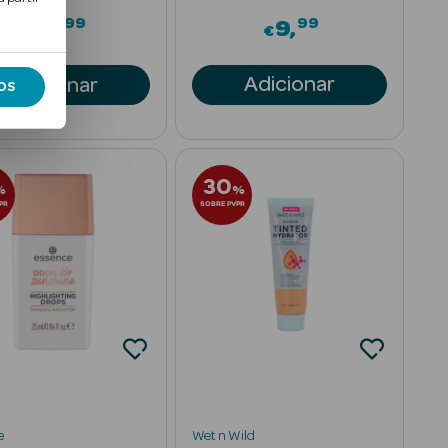
99
99
13
9
€
€
Adicionar
Adicionar
OS
30
%
%
PR
SOBRE PVPR
e
Wet n Wild