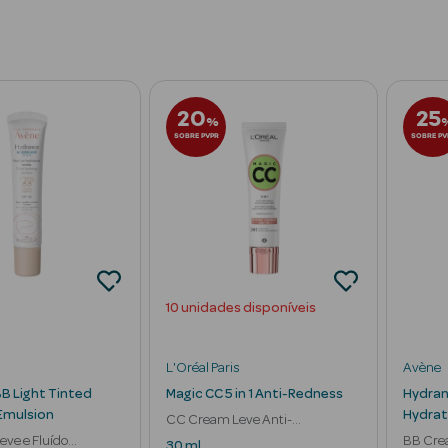
20
25
%
SOBRE PVPR
SOBRE PV
10 unidades disponíveis
L'Oréal Paris
Avène
B Light Tinted
Magic CC 5 in 1 Anti-Redness
Hydran
Emulsion
Hydrat
CC Cream Leve Anti-
ve e Fluído
Vermelhidão Hidratante 24h
BB Cre
30 ml