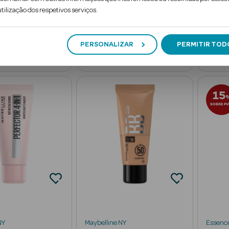
tilização dos respetivos serviços.
99
99
4
9
€
€
Adicionar
dicionar
PERSONALIZAR
PERMITIR TOD
15
SOBRE PV
NY
Maybelline NY
Essenc