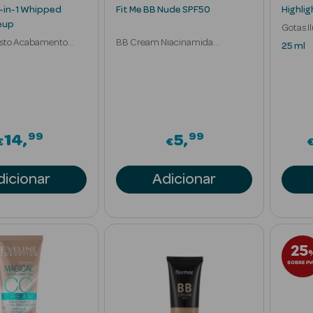
-in-1 Whipped
Fit Me BB Nude SPF50
Highli
eup
Gotas I
Rosto Acabamento
BB Cream Niacinamida
Hialuró
25 ml
Hidratante 24h
99
99
14
5
€
€
dicionar
Adicionar
25
SOBRE PV