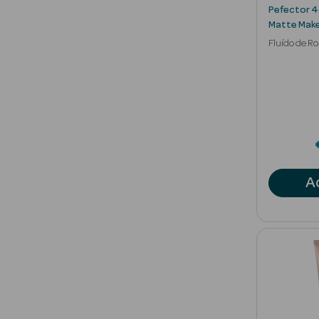
Pefector 4
Matte Mak
Fluído de 
Mate
A