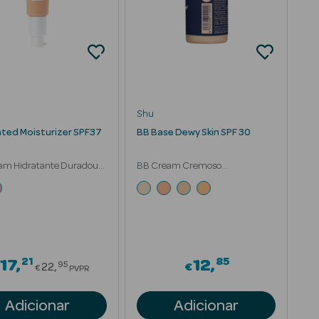
Shu
nted Moisturizer SPF37
BB Base Dewy Skin SPF 30
am Hidratante Duradouro
BB Cream Cremoso
Acabamento Mate
21
85
Price reduced from
17
12
95
22
€
€
PVPR
Adicionar
Adicionar