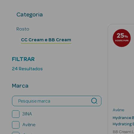
Categoria
Rosto
25
%
CC Cream e BB Cream
SOBRE PVPR
FILTRAR
24 Resultados
Marca
Pesquise marca
Avène
3INA
Hydrance B
Hydrating 
Avène
BB Cream Le