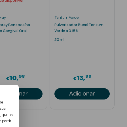
de disponível
pray
Tantum Verde
pray Benzocaína
Pulverizador Bucal Tantum
o Gengival Oral
Verde a 0.15%
30 ml
98
99
10
13
€
€
Adicionar
Adicionar
de
 sua
, que as
 partir