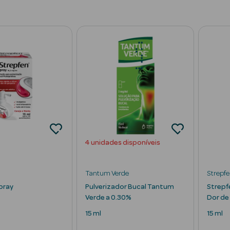
4 unidades disponíveis
Tantum Verde
Strepf
pray
Pulverizador Bucal Tantum
Strepf
Verde a 0.30%
Dor de
15 ml
15 ml