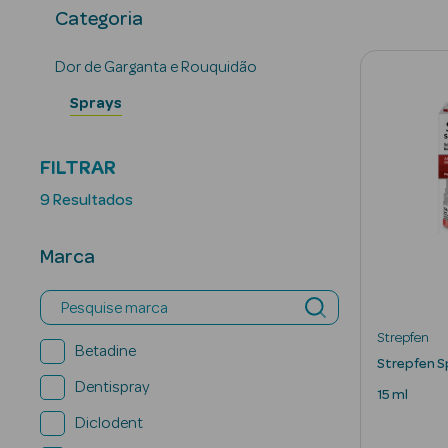
Categoria
Dor de Garganta e Rouquidão
Sprays
FILTRAR
9 Resultados
Marca
Pesquise marca
Strepfen
Betadine
Strepfen S
Dentispray
15 ml
Diclodent