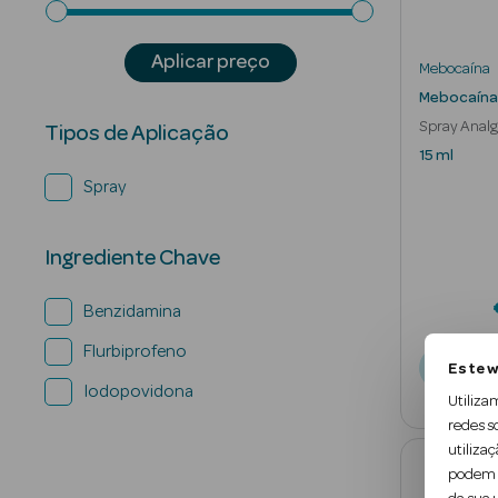
Aplicar preço
Mebocaína
Mebocaína 
Spray Analgé
Tipos de Aplicação
Garganta
15 ml
Spray
Ingrediente Chave
Benzidamina
Flurbiprofeno
Not
Este w
Iodopovidona
Utiliza
redes s
utilizaç
podem c