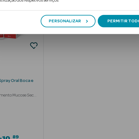
tilização dos respetivos serviços.
PERSONALIZAR
PERMITIR TOD
Spray Oral Boca e
amento Mucose Seca
89
10