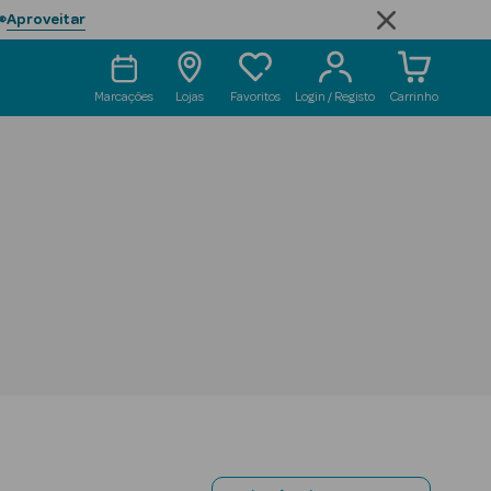
Aproveitar

Marcações
Lojas
Favoritos
Login / Registo
Carrinho