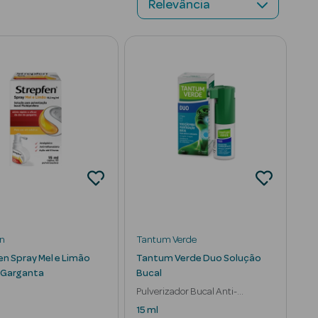
en
Tantum Verde
en Spray Mel e Limão
Tantum Verde Duo Solução
 Garganta
Bucal
Pulverizador Bucal Anti-
Inflamatório
15 ml