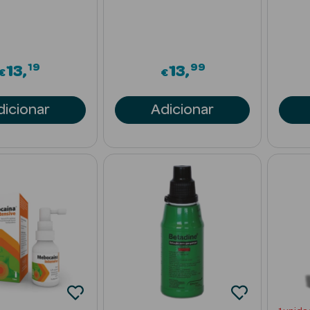
19
99
13
13
€
€
dicionar
Adicionar