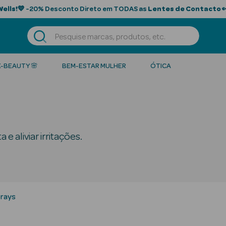
Wells!
💙 -20% Desconto Direto em TODAS as
Lentes de Contacto

K-BEAUTY 🌸
BEM-ESTAR MULHER
ÓTICA
e aliviar irritações.
rays