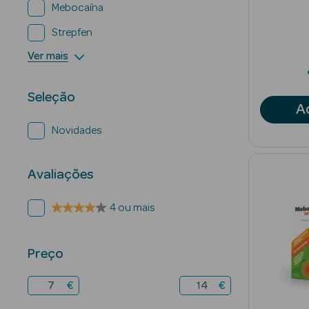
Mebocaína
Strepfen
Ver mais
Seleção
A
Novidades
Avaliações
4 ou mais
Preço
€
€