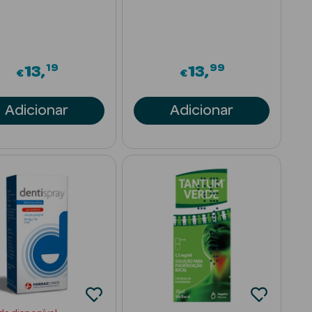
19
99
13
13
€
€
Adicionar
Adicionar