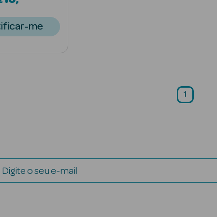
€
ificar-me
1
Digite o seu e-mail