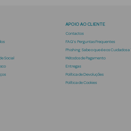
APOIO AO CLIENTE
Contactos
dos
FAQ's: Perguntas Frequentes
Phishing: Sabe o que é e os Cuidados a
e Social
Métodos de Pagamento
osco
Entregas
iços
Política de Devoluções
Política de Cookies