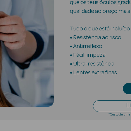
que os teus óculos grad
qualidade ao preço mais
Tudo o que está incluído 
•
Resistência ao risco
•
Antirreflexo
•
Fácil limpeza
•
Ultra-resistência
•
Lentes extra finas
L
*Custo de uma 