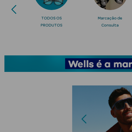
os
TODOS OS
Marcação de
PRODUTOS
Consulta