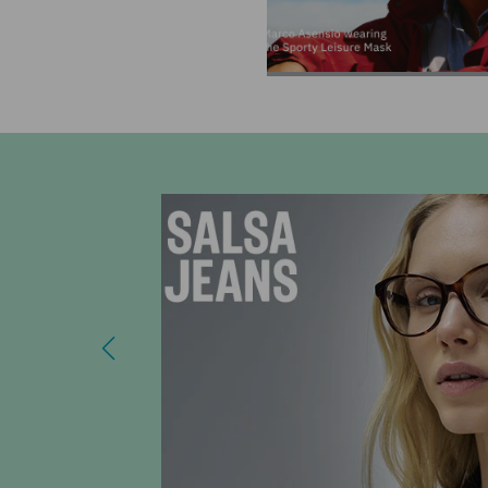
ovem!
pelo
gantes.