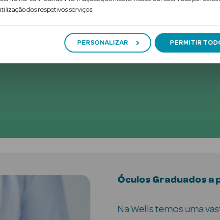
tilização dos respetivos serviços.
Descobrir
Descobrir
PERSONALIZAR
PERMITIR TOD
Óculos Graduados a 
Na Wells temos uma vas