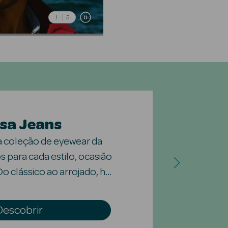
1
5
lsa Jeans
a coleção de eyewear da
s para cada estilo, ocasião
o clássico ao arrojado, há
 cada olhar.
Descobrir