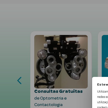
Este w
culos
Consultas Gratuitas
Óc
Utiliza
redes s
ra manteres os
de Optometria e
ao 
utilizaç
uros
Contactologia
podem c