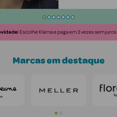
vidade
! Escolhe Klarna e paga em 3 vezes sem juros
Marcas em destaque