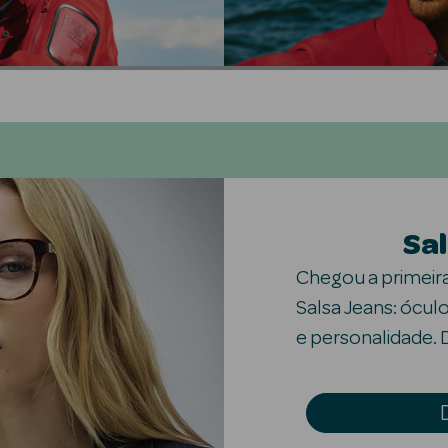
Sa
Chegou a primeir
Salsa Jeans: óculo
e personalidade. D
o FitPerfeito para