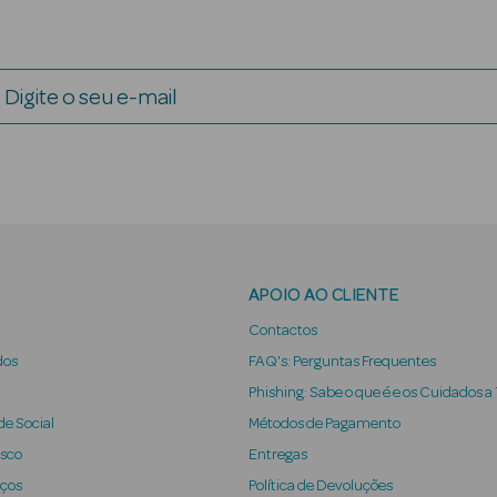
Digite o seu e-mail
APOIO AO CLIENTE
Contactos
dos
FAQ's: Perguntas Frequentes
Phishing: Sabe o que é e os Cuidados a
e Social
Métodos de Pagamento
osco
Entregas
iços
Política de Devoluções