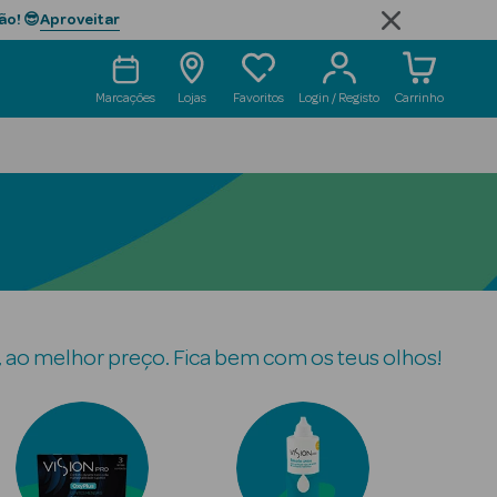
Aproveitar
ão! 😎
Marcações
Lojas
Favoritos
Login / Registo
Carrinho
s, ao melhor preço. Fica bem com os teus olhos!