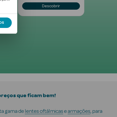
Descobrir
D
OS
preços que ficam bem!
ta gama de
lentes oftálmicas
e
armações
, para