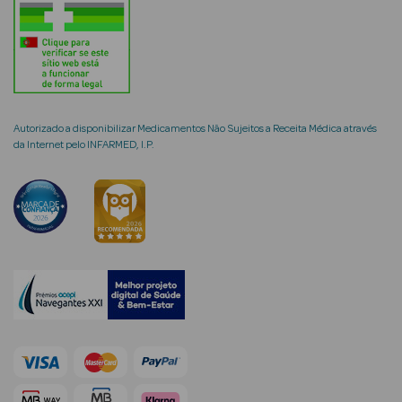
Ver Tudo
Coffrets
Coffrets de
Autorizado a disponibilizar Medicamentos Não Sujeitos a Receita Médica através
da Internet pelo INFARMED, I.P.
Mulher
Coffrets de
Homem