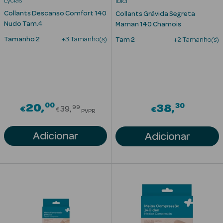
Lycias
Ibici
Solares
Collants Descanso Comfort 140
Collants Grávida Segreta
Nudo Tam.4
Maman 140 Chamois
Tamanho 2
+3 Tamanho(s)
Tam 2
+2 Tamanho(s)
00
Price reduced from
30
20
38
99
€
39
€
€
PVPR
Adicionar
Adicionar
a Pesada