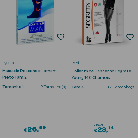
Cuidados de
Mãos
Coffrets
Lycias
Ibici
Meias de Descanso Homem
Collants de Descanso Segreta
Ver Tudo
Preto Tam.2
Young 140 Chamois
Protetores
Tamanho 1
+2 Tamanho(s)
Tam 4
+2 Tamanho(s)
Solares
Protetores
Solares de
Rosto
desde
99
14
26
23
€
€
Protetores