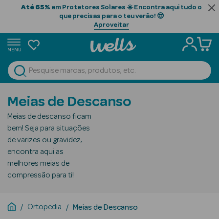
Até 65%
em Protetores Solares ☀️ Encontra aqui tudo o
que precisas para o teu verão! 😎
Aproveitar
MENU
portunidades
Ver Tudo
Beauty Season
Meias de Descanso
Beauty Season
Meias de descanso ficam
Cabelo
bem! Seja para situações
Profissional
de varizes ou gravidez,
encontra aqui as
Beauty Season
melhores meias de
Cosmética
compressão para ti!
Beauty Season
Cosmética
Ortopedia
Meias de Descanso
Luxo