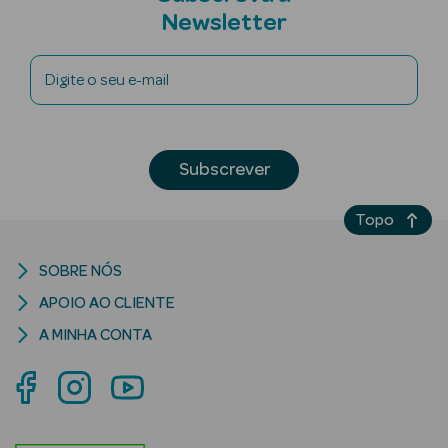
Newsletter
Digite o seu e-mail
riança
Subscrever
Ver Tudo
Perfumes
Topo
Unissexo
Eau de Parfum
SOBRE NÓS
APOIO AO CLIENTE
Eau de Toilette
A MINHA CONTA
Águas de
Colónia