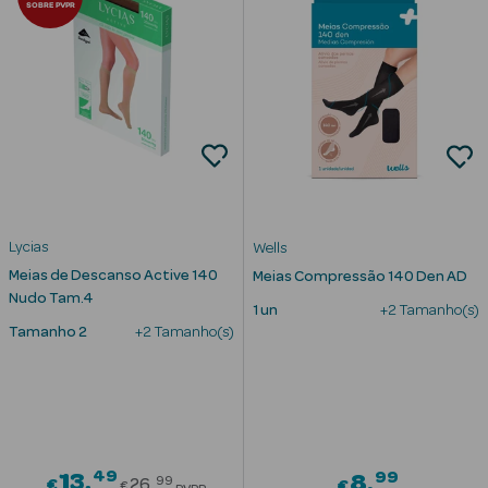
SOBRE PVPR
nte
Ver Tudo
Estética
Vouchers
Oferta Estética
Lycias
Wells
Meias de Descanso Active 140
Meias Compressão 140 Den AD
Nudo Tam.4
1 un
+2 Tamanho(s)
Tamanho 2
+2 Tamanho(s)
eleza - Beauty
49
Price reduced from
99
13
8
99
€
26
€
€