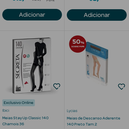
PVPR
Adicionar
Adicionar
50
%
SOBRE PVPR
erfumes
Exclusivo Online
Ibici
Lycias
Ver Tudo
Meias Stay Up Classic 140
Meias de Descanso Aderente
Perfumes
Chamois 36
140 Preto Tam.2