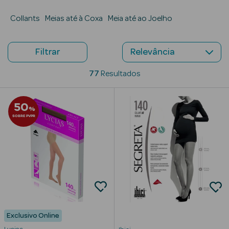
Collants
Beauty Season
Meias até à Coxa
Meia até ao Joelho
Cuidados de
Cabelo
Filtrar
Beauty Season
77
Resultados
Maquilhagem
Beauty Season
50
%
Maquilhagem
SOBRE PVPR
Luxo
Beauty Season
Nutricosmética
Beauty Season
Perfumes
Exclusivo Online
Beauty Season