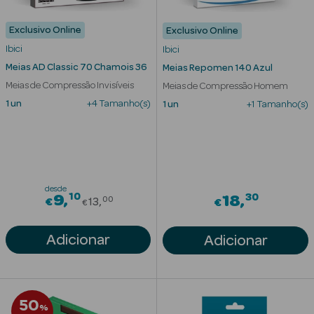
Eczema
Exclusivo Online
Exclusivo Online
Estrias
Ibici
Ibici
Meias AD Classic 70 Chamois 36
Meias Repomen 140 Azul
Manchas
s
Meias de Compressão Invisíveis
Meias de Compressão Homem
Pele Oleosa
1 un
+4 Tamanho(s)
1 un
+1 Tamanho(s)
Papos e
Olheiras
Rosácea
desde
10
Price reduced from
30
9
18
00
€
13
€
€
Rugas
Adicionar
Adicionar
Pele Seca
Vermelhidão
50
%