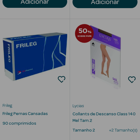
Adicionar
Adicionar
Corporais
Coffrets
50
Acessórios
%
SOBRE PVPR
Ver Tudo
Cosmética
Rosto Luxo
Hidratantes
Frileg
Lycias
Frileg Pernas Cansadas
Collants de Descanso Class 140
Séruns Faciais
Mel Tam.2
90 comprimidos
Tamanho 2
+2 Tamanho(s)
Contorno de
Olhos