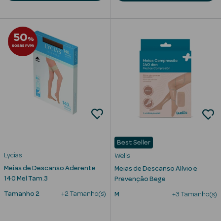
50
%
SOBRE PVPR
mética Rosto e
Ver Tudo
Cosmética
Rosto
Hidratantes
Best Seller
Lycias
Wells
Séruns Faciais
Meias de Descanso Aderente
Meias de Descanso Alívio e
Creme de Olhos
140 Mel Tam.3
Prevenção Bege
Tamanho 2
+2 Tamanho(s)
M
+3 Tamanho(s)
Anti-
envelhecimento