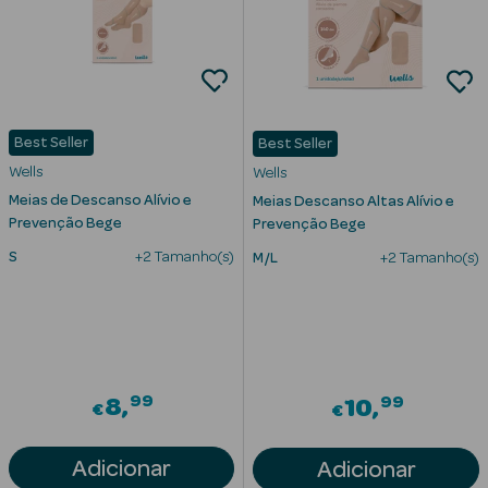
Best Seller
Best Seller
Wells
Wells
Meias de Descanso Alívio e
Meias Descanso Altas Alívio e
Ver Tudo
Prevenção Bege
Prevenção Bege
Solares
S
+2 Tamanho(s)
M/L
+2 Tamanho(s)
Corpo
Rosto
Lábios
99
99
8
10
€
€
Solares Bebé e
Criança
Adicionar
Adicionar