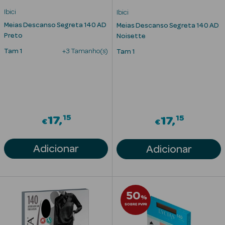
Acessórios
Ibici
Ibici
Meias Descanso Segreta 140 AD
Meias Descanso Segreta 140 AD
Preto
Noisette
Tam 1
+3 Tamanho(s)
Tam 1
Ver Tudo
Cosmética
Corpo
15
15
17
17
€
€
Hidratantes
Banho
Adicionar
Adicionar
Protetores
Solares
50
%
Refirmantes
SOBRE PVPR