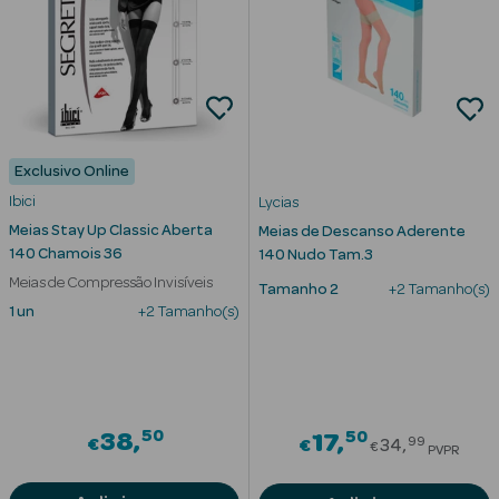
Desodorizantes
Esfoliantes
Corporais
Cicatrizantes
Exclusivo Online
Depilatórios
Ibici
Lycias
Estrias
Meias Stay Up Classic Aberta
Meias de Descanso Aderente
140 Chamois 36
140 Nudo Tam.3
Bronzeadores
Meias de Compressão Invisíveis
Tamanho 2
+2 Tamanho(s)
1 un
+2 Tamanho(s)
Cuidados de
Mãos
Cuidados de
Pés
50
50
38
Price redu
17
99
€
€
34
€
PVPR
Massajadores