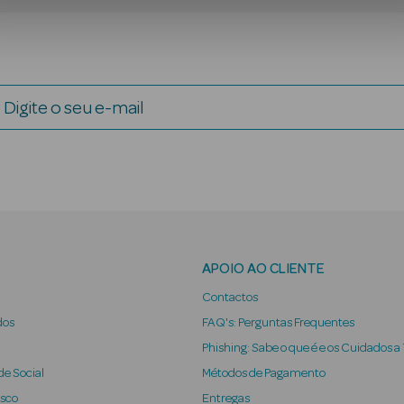
Digite o seu e-mail
APOIO AO CLIENTE
Contactos
dos
FAQ's: Perguntas Frequentes
Phishing: Sabe o que é e os Cuidados a
e Social
Métodos de Pagamento
osco
Entregas