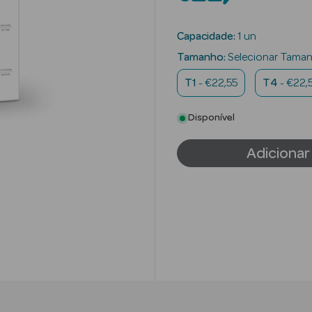
Capacidade:
1 un
Tamanho:
Selecionar Tama
T1
- €22,55
T4
- €22,
Disponível
Adicionar