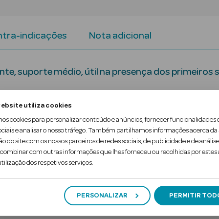
tra-indicações
Nota adicional
nte, suporte médio, útil na presença dos primeiros 
or conforto e suavidade, com efeito modelador nas
ebsite utiliza cookies
mos cookies para personalizar conteúdo e anúncios, fornecer funcionalidades 
ociais e analisar o nosso tráfego. Também partilhamos informações acerca da
e a uma pressão na zona do tornozelo entre 11 e 
ão do site com os nossos parceiros de redes sociais, de publicidade e de análise
ombinar com outras informações que lhes forneceu ou recolhidas por estes a
tilização dos respetivos serviços.
PERSONALIZAR
PERMITIR TOD