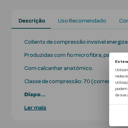
Descrição
Uso Recomendado
Con
Collants de compressão invisível energiza
Produzidas com fio microfibra, para mai
Este w
Com calcanhar anatómico.
Utiliza
redes s
Classe de compressão: 70 (correspondent
utilizaç
podem c
Dispo…
da sua u
Ler mais