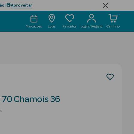
Aproveitar
ão! 😎
Marcações
Lojas
Favoritos
Login / Registo
Carrinho
g 70 Chamois 36
s