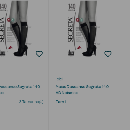
Ibici
Descanso Segreta 140
Meias Descanso Segreta 140
to
AD Noisette
+3 Tamanho(s)
Tam 1