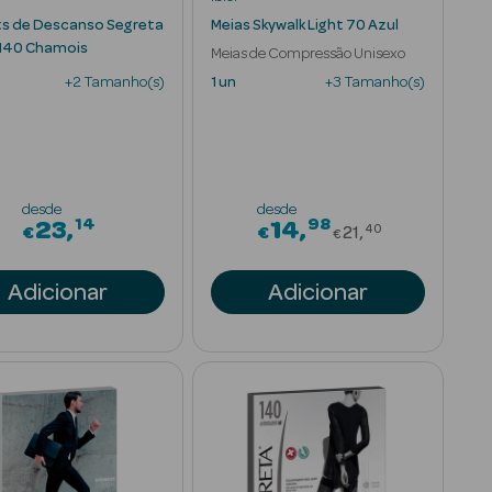
ts de Descanso Segreta
Meias Skywalk Light 70 Azul
140 Chamois
Meias de Compressão Unisexo
+2 Tamanho(s)
1 un
+3 Tamanho(s)
desde
desde
14
98
Price reduce
23
14
40
€
€
21
€
Adicionar
Adicionar