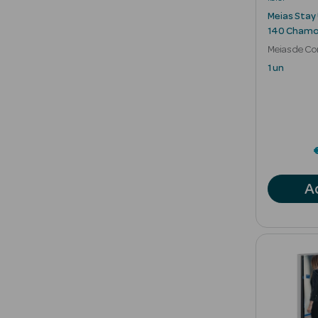
Meias Stay
140 Chamo
Meias de Co
1 un
A