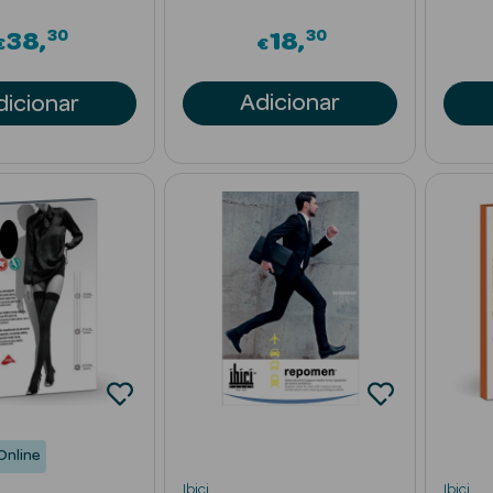
30
30
38
18
€
€
Adicionar
dicionar
Online
Ibici
Ibici