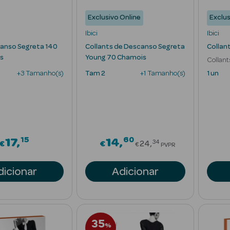
Exclusivo Online
Exclus
Ibici
Ibici
anso Segreta 140
Collants de Descanso Segreta
Collan
s
Young 70 Chamois
Collan
Invisíve
+3 Tamanho(s)
Tam 2
+1 Tamanho(s)
1 un
15
60
Price reduced fr
17
14
34
€
€
24
€
PVPR
dicionar
Adicionar
35
%