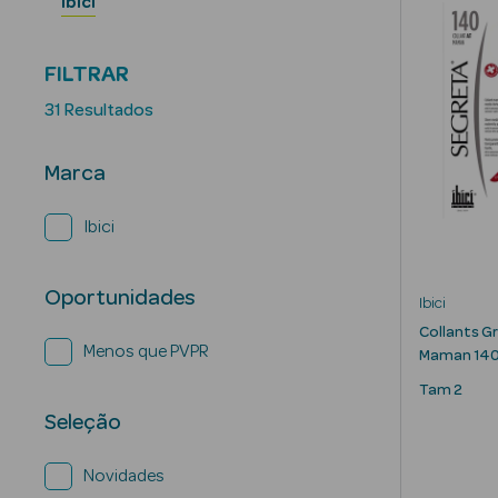
Ibici
FILTRAR
31 Resultados
Marca
Ibici
Oportunidades
Ibici
Collants G
Menos que PVPR
Maman 140
Tam 2
Seleção
Novidades