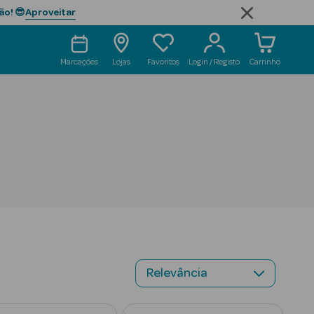
Aproveitar
ão! 😎
Marcações
Lojas
Favoritos
Login / Registo
Carrinho