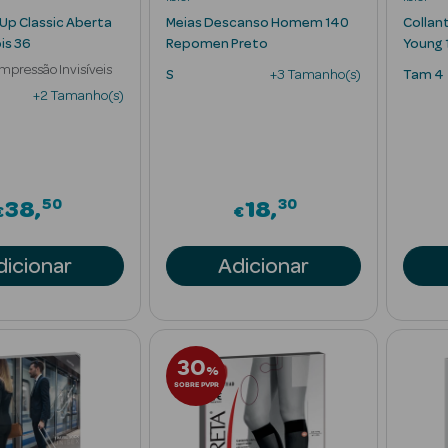
 Up Classic Aberta
Meias Descanso Homem 140
Collan
is 36
Repomen Preto
Young 
mpressão Invisíveis
S
+3 Tamanho(s)
Tam 4
+2 Tamanho(s)
50
30
38
18
€
€
dicionar
Adicionar
30
%
SOBRE PVPR