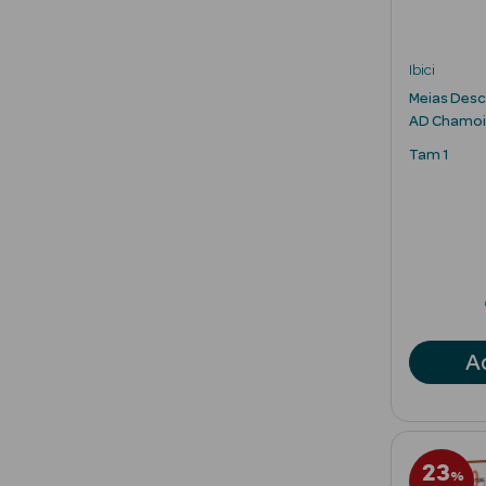
Ibici
Meias Desc
AD Chamoi
Tam 1
A
23
%