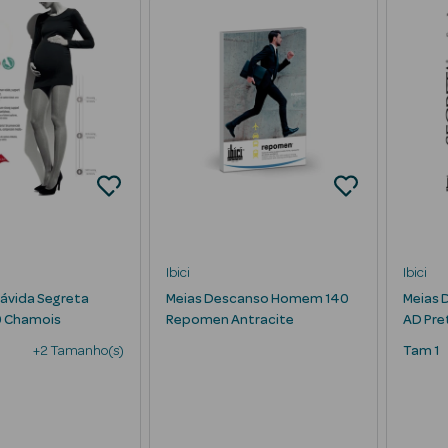
Ibici
Ibici
rávida Segreta
Meias Descanso Homem 140
Meias 
 Chamois
Repomen Antracite
AD Pre
+2 Tamanho(s)
Tam 1