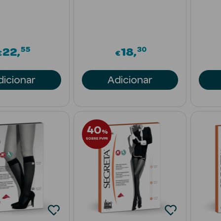
55
30
22
18
€
€
dicionar
Adicionar
40
%
SOBRE PVPR