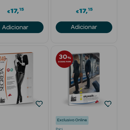
15
15
17
17
€
€
Adicionar
Adicionar
30
%
SOBRE PVPR
Exclusivo Online
Ibici