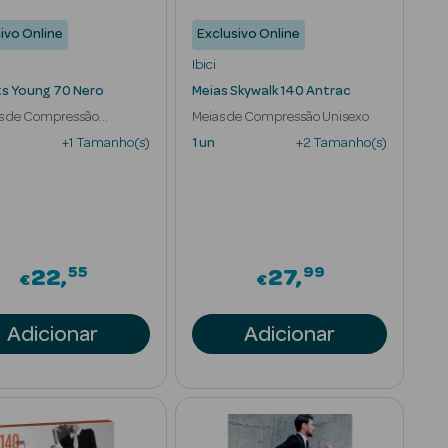
ivo Online
Exclusivo Online
Ibici
ts Young 70 Nero
Meias Skywalk 140 Antrac
ts de Compressão
Meias de Compressão Unisexo
is
+1 Tamanho(s)
1 un
+2 Tamanho(s)
55
99
om
22
27
€
€
Adicionar
Adicionar