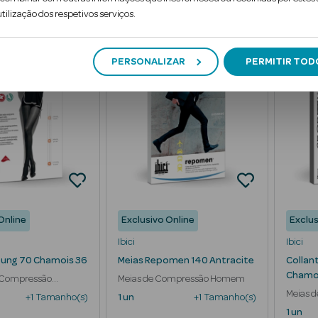
tilização dos respetivos serviços.
PERSONALIZAR
PERMITIR TOD
Online
Exclusivo Online
Exclus
Ibici
Ibici
oung 70 Chamois 36
Meias Repomen 140 Antracite
Collan
Chamo
e Compressão
Meias de Compressão Homem
Meias d
+1 Tamanho(s)
1 un
+1 Tamanho(s)
1 un