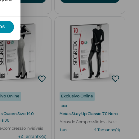
OS
ivo Online
Exclusivo Online
Ibici
ts Queen Size 140
Meias Stay Up Classic 70 Nero
is 36
Meias de Compressão Invisíveis
e Compressão Invisíveis
1 un
+4 Tamanho(s)
+2 Tamanho(s)