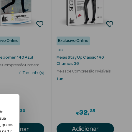
ivo Online
Exclusivo Online
Ibici
Repomen 140 Azul
Meias Stay Up Classic 140
Chamois 36
de Compressão Homem
Meias de Compressão Invisíveis
+1 Tamanho(s)
1 un
30
35
om
18
32
de
€
€
 sua
, que as
Adicionar
Adicionar
 partir