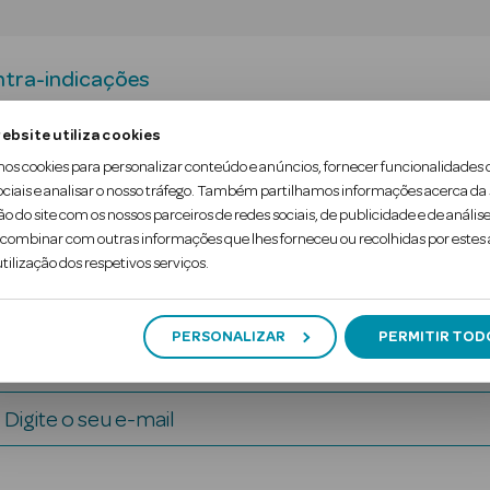
tra-indicações
ebsite utiliza cookies
r as pernas cansadas, pesadas e inchadas. Produzida
mos cookies para personalizar conteúdo e anúncios, fornecer funcionalidades 
ador nas nádegas. Com calcanhar anatómico.
Disp
ociais e analisar o nosso tráfego. Também partilhamos informações acerca da
ão do site com os nossos parceiros de redes sociais, de publicidade e de análise
ombinar com outras informações que lhes forneceu ou recolhidas por estes a
tilização dos respetivos serviços.
PERSONALIZAR
PERMITIR TOD
Digite o seu e-mail