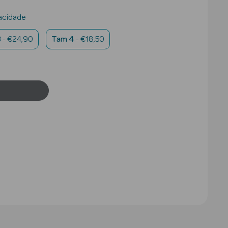
acidade
3
- €24,90
Tam 4
- €18,50