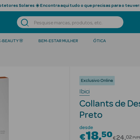
tetores Solares ☀️ Encontra aqui tudo o que precisas para o teu ver
K-BEAUTY 🌸
BEM-ESTAR MULHER
ÓTICA
Exclusivo Online
Ibici
Collants de D
Preto
desde
18
50
€
Price r
24
02
€
PVP