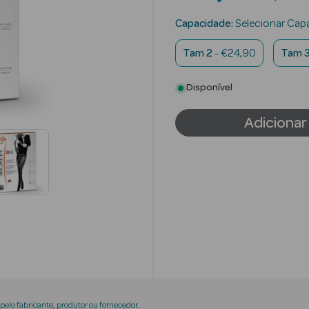
Capacidade:
Selecionar Cap
Tam 2
- €24,90
Tam 
Disponível
Adicionar
elo fabricante, produtor ou fornecedor.