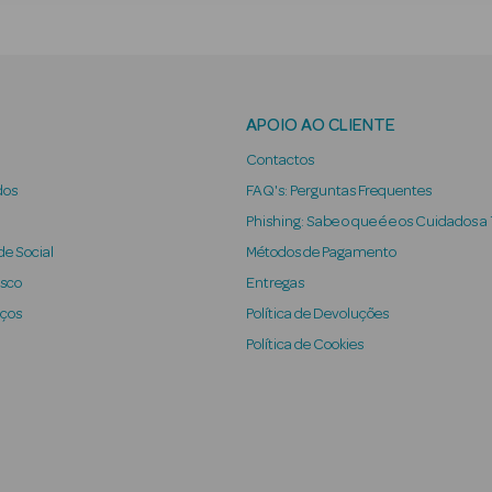
APOIO AO CLIENTE
Contactos
dos
FAQ's: Perguntas Frequentes
Phishing: Sabe o que é e os Cuidados a
e Social
Métodos de Pagamento
osco
Entregas
iços
Política de Devoluções
Política de Cookies