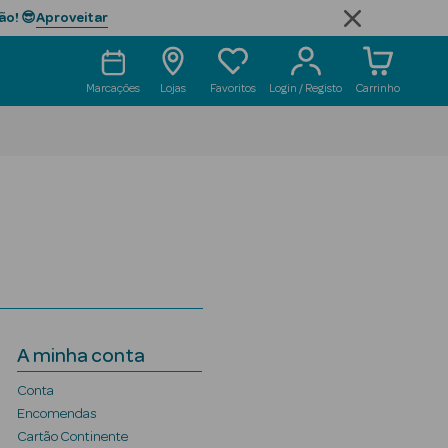
Aproveitar
ão! 😎
Marcações
Lojas
Favoritos
Login / Registo
Carrinho
A minha conta
Conta
Encomendas
Cartão Continente