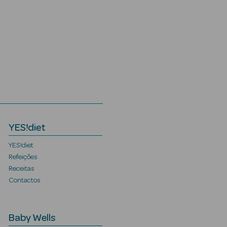
YES!diet
YES!diet
Refeições
Receitas
Contactos
Baby Wells