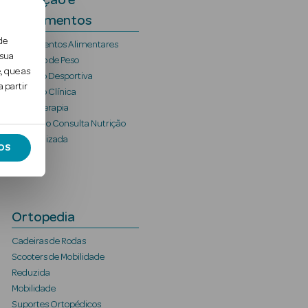
Nutrição e
Suplementos
de
Suplementos Alimentares
 sua
Controlo de Peso
, que as
Nutrição Desportiva
 partir
Nutrição Clínica
Aromaterapia
Marcação Consulta Nutrição
Personalizada
OS
Ortopedia
Cadeiras de Rodas
Scooters de Mobilidade
Reduzida
Mobilidade
Suportes Ortopédicos