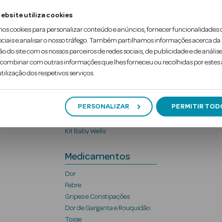
Bebé e Mamã
ebsite utiliza cookies
Banho
Hidratação
mos cookies para personalizar conteúdo e anúncios, fornecer funcionalidades 
Muda da Fralda
ociais e analisar o nosso tráfego. Também partilhamos informações acerca da
ão do site com os nossos parceiros de redes sociais, de publicidade e de análise
Alimentação Infantil
ombinar com outras informações que lhes forneceu ou recolhidas por estes a
Passeio e Viagem
tilização dos respetivos serviços.
Chuchas
Mamã
Brinquedos
PERSONALIZAR
PERMITIR TOD
Sono do Bebé
Saúde e bem-estar Bebé
Kit Baby Wells
Medicamentos
Dor
Febre
Gripes e Constipações
Dor de Garganta e Rouquidão
Tosse