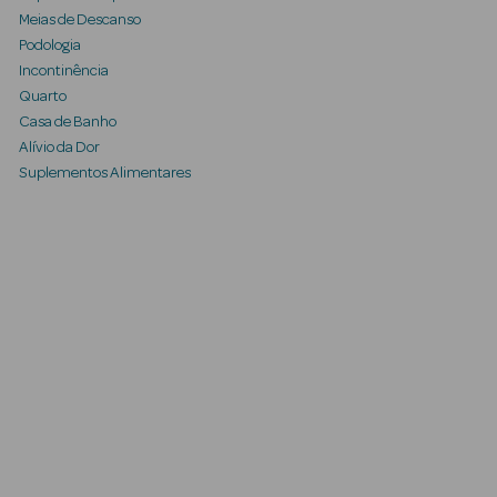
Meias de Descanso
Podologia
Incontinência
Quarto
Casa de Banho
Alívio da Dor
Suplementos Alimentares