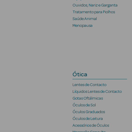
Ouvidos, Nariz e Garganta
Tratamento para Piolhos
Saúde Animal
Menopausa
Ótica
Lentes de Contacto
Líquidos Lentes de Contacto
Gotas Oftálmicas
Óculos de Sol
Óculos Graduados
Óculos de Leitura
Acessórios de Óculos