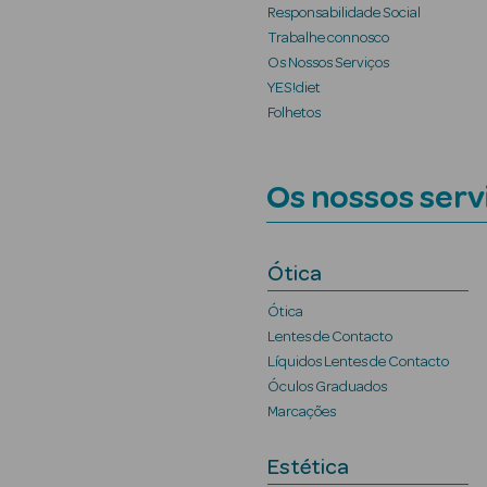
Responsabilidade Social
Trabalhe connosco
Os Nossos Serviços
YES!diet
Folhetos
Os nossos serv
Ótica
Ótica
Lentes de Contacto
Líquidos Lentes de Contacto
Óculos Graduados
Marcações
Estética