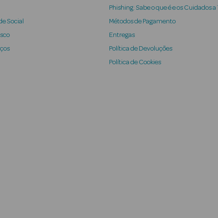
Phishing: Sabe o que é e os Cuidados a
e Social
Métodos de Pagamento
osco
Entregas
iços
Política de Devoluções
Política de Cookies