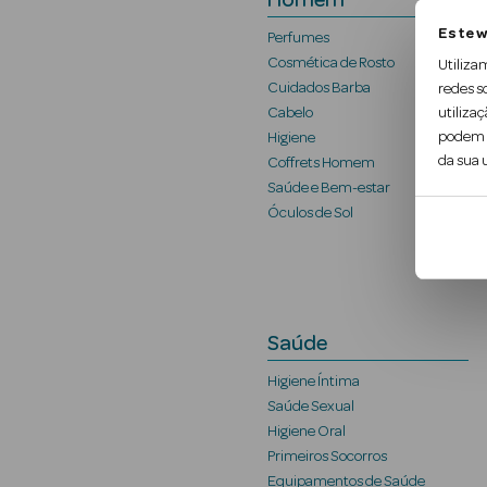
Homem
Este w
Perfumes
Cosmética de Rosto
Utiliza
Cuidados Barba
redes s
utilizaç
Cabelo
podem c
Higiene
da sua u
Coffrets Homem
Saúde e Bem-estar
Óculos de Sol
Saúde
Higiene Íntima
Saúde Sexual
Higiene Oral
Primeiros Socorros
Equipamentos de Saúde