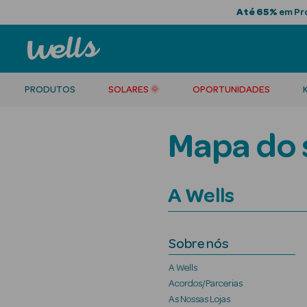
Até 65%
em Pro
PRODUTOS
SOLARES 🌞
OPORTUNIDADES
Mapa do 
A Wells
Sobre nós
A Wells
Acordos/Parcerias
As Nossas Lojas