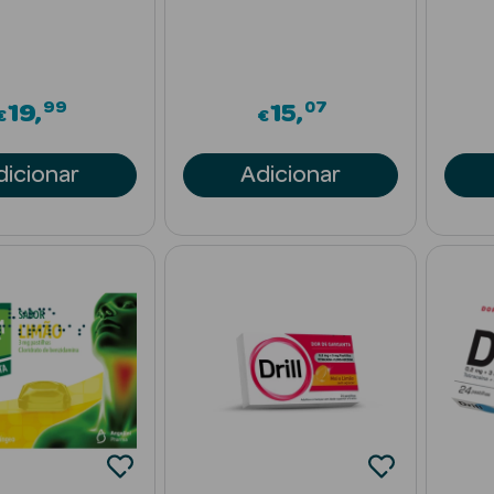
99
07
19
15
€
€
dicionar
Adicionar