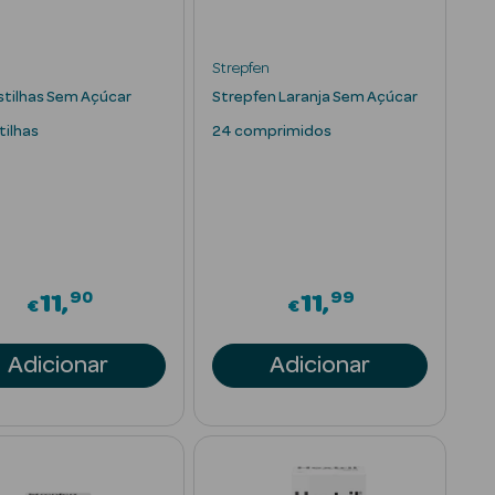
Strepfen
astilhas Sem Açúcar
Strepfen Laranja Sem Açúcar
tilhas
24 comprimidos
90
99
11
11
€
€
Adicionar
Adicionar