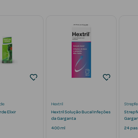
de
Hextril
Strepf
de Elixir
Hextril Solução Bucal Infeções
Strepf
da Garganta
Gargan
400 ml
24 pas