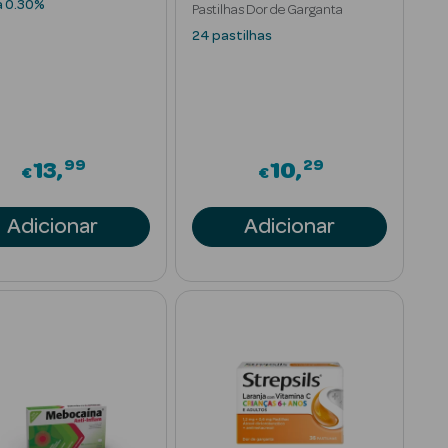
a 0.30%
Pastilhas Dor de Garganta
24 pastilhas
99
29
13
10
€
€
Adicionar
Adicionar