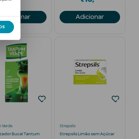
€
€
Adicionar
Adicionar
OS
 Verde
Strepsils
izador Bucal Tantum
Strepsils Limão sem Açúcar