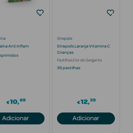
ína
Strepsils
ína Anti Inflam
Strepsils Laranja Vitamina C
Crianças
mprimidos
Pastilhas Dor de Garganta
36 pastilhas
89
39
10
12
€
€
Adicionar
Adicionar