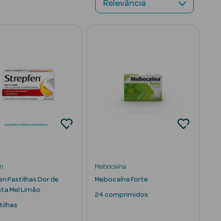
en
Mebocaína
en Pastilhas Dor de
Mebocaína Forte
ta Mel Limão
24 comprimidos
tilhas