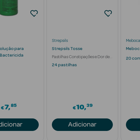
Strepsils
Meboca
olução para
Strepsils Tosse
Meboca
 Bactericida
Pastilhas Constipações e Dor de
20 co
Garganta
24 pastilhas
85
39
7
10
€
€
dicionar
Adicionar