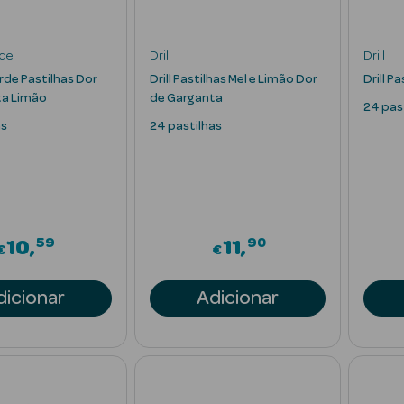
de
Drill
Drill
de Pastilhas Dor
Drill Pastilhas Mel e Limão Dor
Drill P
ta Limão
de Garganta
24 pas
as
24 pastilhas
59
90
10
11
€
€
dicionar
Adicionar