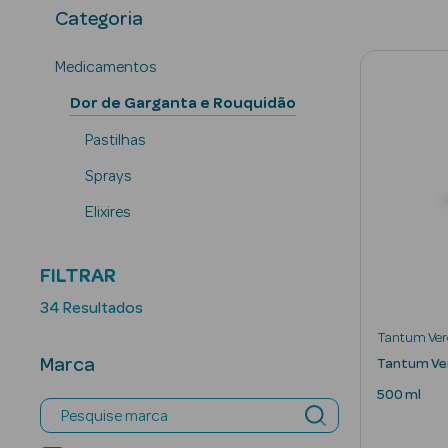
Categoria
Medicamentos
Dor de Garganta e Rouquidão
Pastilhas
Sprays
Elixires
FILTRAR
34 Resultados
Tantum Ver
Marca
Tantum Ver
500 ml
Pesquise marca