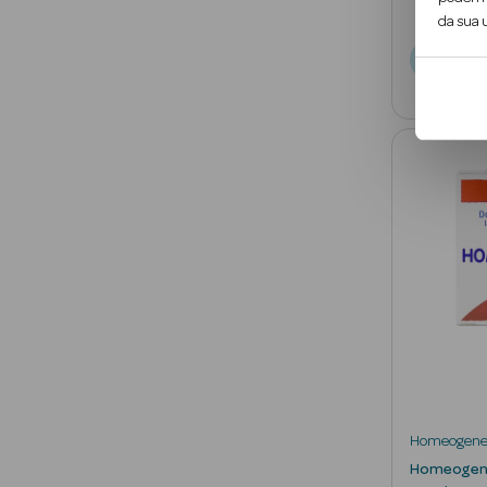
da sua u
Not
Homeogen
Homeogen