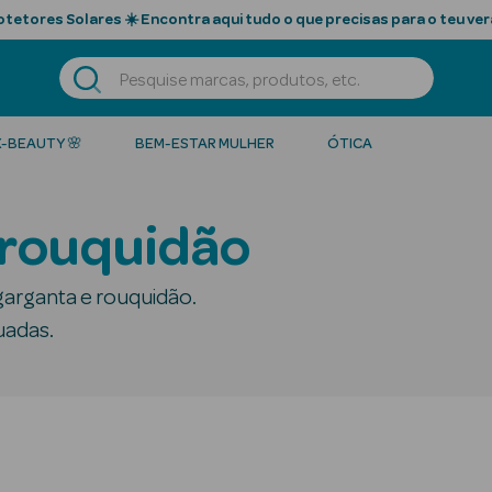
tetores Solares ☀️ Encontra aqui tudo o que precisas para o teu ver
K-BEAUTY 🌸
BEM-ESTAR MULHER
ÓTICA
 rouquidão
 garganta e rouquidão.
uadas.
ys
Elixires