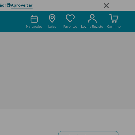
Aproveitar
ão! 😎
Marcações
Lojas
Favoritos
Login / Registo
Carrinho