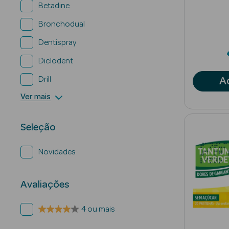
Betadine
Bronchodual
Dentispray
Diclodent
Drill
A
Ver mais
Seleção
Novidades
Avaliações
4 ou mais