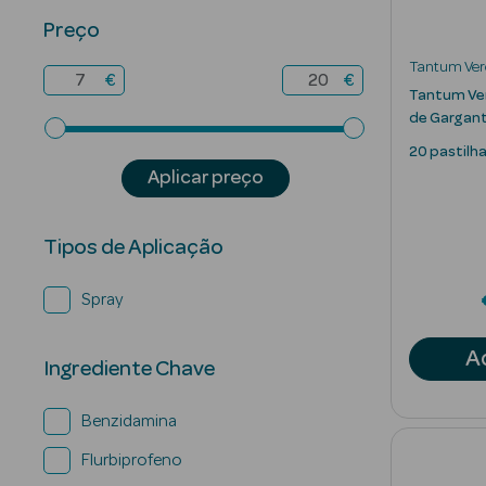
Preço
Tantum Ver
€
€
Tantum Ver
de Gargan
20 pastilh
Aplicar preço
Tipos de Aplicação
Spray
A
Ingrediente Chave
Benzidamina
Flurbiprofeno