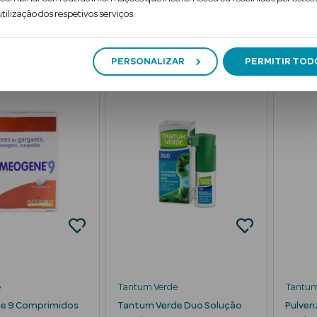
€
€
tilização dos respetivos serviços.
ificar-me
Adicionar
PERSONALIZAR
PERMITIR TOD
e
Tantum Verde
Tantum
e 9 Comprimidos
Tantum Verde Duo Solução
Pulver