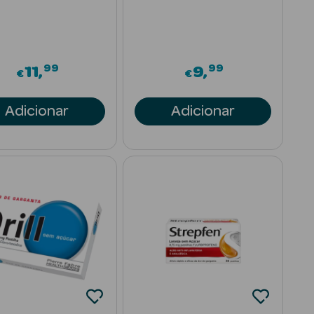
99
99
11
9
€
€
Adicionar
Adicionar