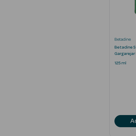
Betadine
Betadine S
Gargarejar
125 ml
A