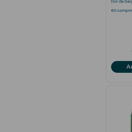
Dor de Ga
60 compri
A