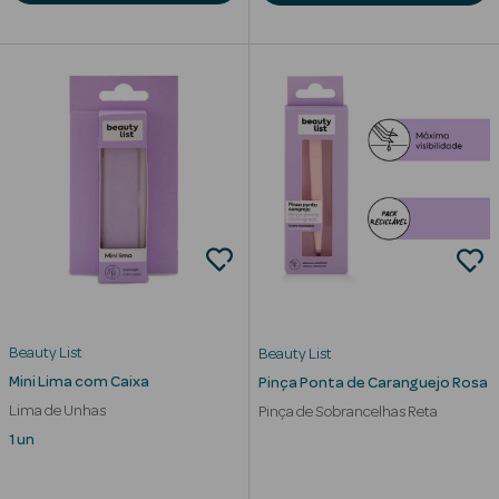
nte
Ver Tudo
Estética
Vouchers
Oferta Estética
Beauty List
Beauty List
Mini Lima com Caixa
Pinça Ponta de Caranguejo Rosa
eleza - Beauty
Lima de Unhas
Pinça de Sobrancelhas Reta
1 un