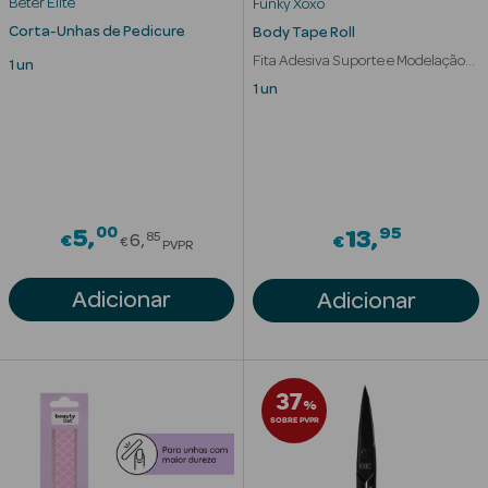
Beter Elite
Funky Xoxo
Solares com
Corta-Unhas de Pedicure
Body Tape Roll
Cor
Fita Adesiva Suporte e Modelação
1 un
do Peito
1 un
Ver Tudo
Necessidades
00
Price reduced from
95
5
13
85
€
6
€
€
PVPR
da Pele
Adicionar
Adicionar
Acne
Anti idade
37
Celulite
%
SOBRE PVPR
Cicatrizes