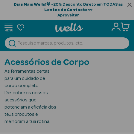
Dias Mais Wells!
💙 -20% Desconto Direto em TODAS as
Lentes de Contacto
👀
Aproveitar
MENU
portunidades
Ver Tudo
Beauty Season
Acessórios de Corpo
Beauty Season
As ferramentas certas
Cabelo
para um cuidado de
Profissional
corpo completo.
Descobre os nossos
Beauty Season
acessórios que
Cosmética
potenciam a eficácia dos
teus produtos e
Beauty Season
melhoram a tua rotina.
Cosmética
Luxo