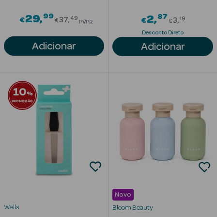
Corporais
99
Price reduced from
87
29
Price re
2
49
19
€
37
€
3
€
€
PVPR
Coffrets
Desconto Direto
Adicionar
Adicionar
Acessórios
10
%
PROMOÇÃO
Ver Tudo
Cosmética
Rosto Luxo
Hidratantes
Séruns Faciais
Novo
Contorno de
Wells
Bloom Beauty
Olhos