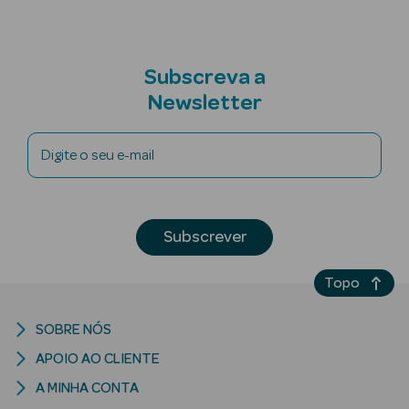
Subscreva a
Newsletter
riança
Digite o seu e-mail
Ver Tudo
Perfumes
Unissexo
Subscrever
Eau de Parfum
Topo
Eau de Toilette
Águas de
SOBRE NÓS
Colónia
APOIO AO CLIENTE
A MINHA CONTA