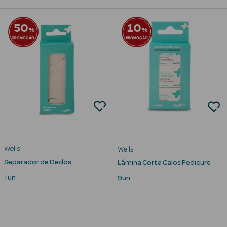
Cuidados de
50
10
%
%
Mãos
PROMOÇÃO
PROMOÇÃO
Coffrets
Ver Tudo
Protetores
Wells
Solares
Wells
Separador de Dedos
Lâmina Corta Calos Pedicure
Protetores
1 un
9un
Solares de
Rosto
Protetores