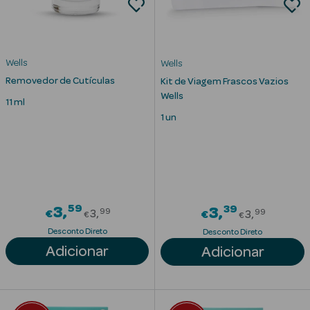
Solares
Wells
Wells
Removedor de Cutículas
Kit de Viagem Frascos Vazios
Wells
11 ml
1 un
a Pesada
59
Price reduced from
39
3
Price red
3
99
99
€
3
€
3
€
€
Desconto Direto
Desconto Direto
Adicionar
Adicionar