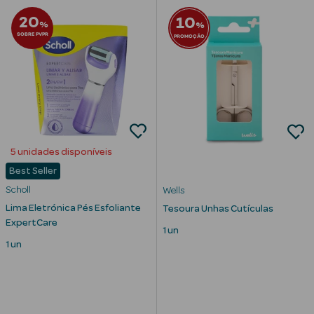
Desodorizantes
20
10
%
%
Esfoliantes
SOBRE PVPR
PROMOÇÃO
Corporais
Cicatrizantes
Depilatórios
Estrias
5 unidades disponíveis
Best Seller
Bronzeadores
Scholl
Wells
Cuidados de
Lima Eletrónica Pés Esfoliante
Tesoura Unhas Cutículas
Mãos
ExpertCare
1 un
1 un
Cuidados de
Pés
Massajadores