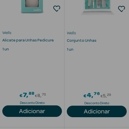
Acessórios
Wells
Wells
Alicate para Unhas Pedicure
Conjunto Unhas
Ver Tudo
1 un
1 un
Cosmética
Corpo
Hidratantes
Banho
88
Price reduced from
76
7
Price re
4
75
29
€
8
€
5
Protetores
€
€
Solares
Desconto Direto
Desconto Direto
Adicionar
Adicionar
Refirmantes