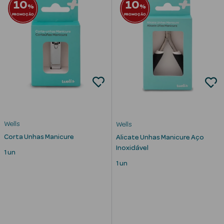
10
10
%
%
PROMOÇÃO
PROMOÇÃO
Ver Tudo
Solares
Wells
Wells
Corpo
Corta Unhas Manicure
Alicate Unhas Manicure Aço
Inoxidável
Rosto
1 un
1 un
Lábios
Solares Bebé e
Criança