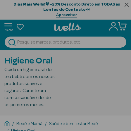
Dias Mais Wells!
💙 -20% Desconto Direto em TODAS as
Lentes de Contacto
👀
Aproveitar
MENU
portunidades
Ver Tudo
Beauty Season
Higiene Oral
Beauty Season
Cuida da higiene oral do
Cabelo
teu bebé com os nossos
Profissional
produtos suaves e
seguros. Garante um
Beauty Season
sorriso saudável desde
Cosmética
os primeiros meses.
Beauty Season
Cosmética
Bebé e Mamã
Saúde e bem-estar Bebé
Luxo