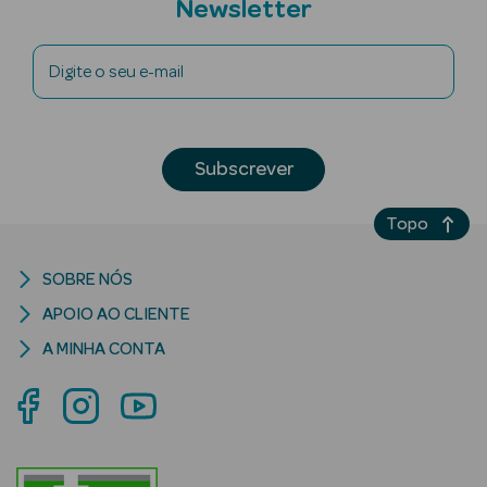
Newsletter
Digite o seu e-mail
riança
Subscrever
Ver Tudo
Perfumes
Topo
Unissexo
SOBRE NÓS
Eau de Parfum
APOIO AO CLIENTE
Eau de Toilette
A MINHA CONTA
Águas de
Colónia