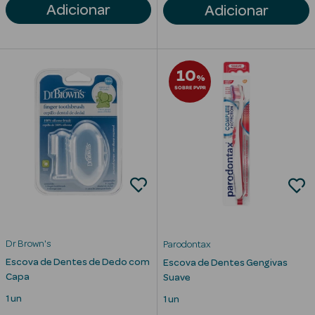
Solares de
Adicionar
Adicionar
Corpo
Protetores
10
Solares Infantis
%
SOBRE PVPR
After Sun
Bronzeadores
Autobronzeadores
Protetores
Solares Cabelo
Dr Brown's
Parodontax
Protetores
Escova de Dentes de Dedo com
Escova de Dentes Gengivas
Solares para
Capa
Suave
Lábios
1 un
1 un
Protetores