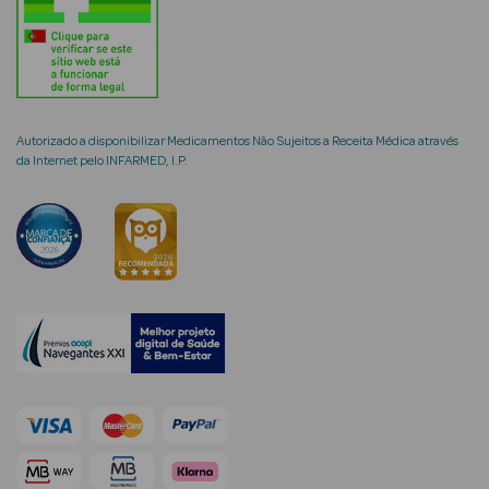
Ver Tudo
Coffrets
Autorizado a disponibilizar Medicamentos Não Sujeitos a Receita Médica através
Coffrets de
da Internet pelo INFARMED, I.P.
Mulher
Coffrets de
Homem