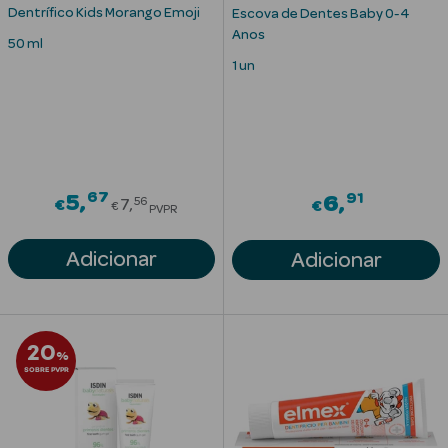
Solares
Dentrífico Kids Morango Emoji
Escova de Dentes Baby 0-4
Anos
50 ml
1 un
67
Price reduced from
91
5
6
56
€
7
€
€
PVPR
Adicionar
Adicionar
a Pesada
20
%
SOBRE PVPR