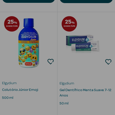
Corporais
Coffrets
25
25
%
%
Acessórios
SOBRE PVPR
SOBRE PVPR
Ver Tudo
Cosmética
Rosto Luxo
Elgydium
Elgydium
Hidratantes
Colutório Júnior Emoji
Gel Dentífrico Menta Suave 7-12
Anos
Séruns Faciais
500 ml
50 ml
Contorno de
Olhos