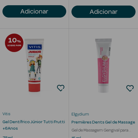
Adicionar
Adicionar
10
%
SOBRE PVPR
erfumes
Vitis
Elgydium
Gel Dentífrico Júnior Tutti Frutti
Premières Dents Gel de Massage
Ver Tudo
+6Anos
Perfumes
Gel de Massagem Gengival para
Bebé