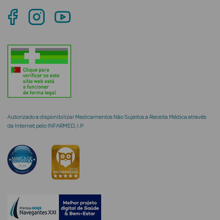
Autorizado a disponibilizar Medicamentos Não Sujeitos a Receita Médica através
da Internet pelo INFARMED, I.P.
erfumes
Ver Tudo
Perfumes