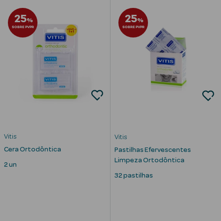
25
25
%
%
SOBRE PVPR
SOBRE PVPR
mética Rosto e
Ver Tudo
Cosmética
Rosto
Hidratantes
Vitis
Vitis
Cera Ortodôntica
Pastilhas Efervescentes
Séruns Faciais
Limpeza Ortodôntica
2 un
32 pastilhas
Creme de Olhos
Anti-
envelhecimento