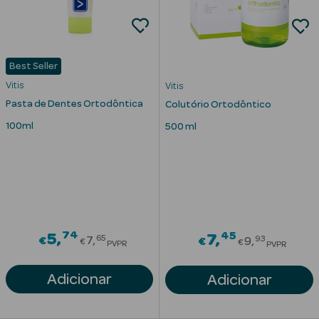
Best Seller
Vitis
Vitis
Pasta de Dentes Ortodôntica
Colutório Ortodôntico
100ml
500 ml
Ver Tudo
Solares
Corpo
Rosto
74
Price reduced from
45
5
Price redu
7
65
93
€
7
€
9
€
€
PVPR
PVPR
Lábios
Adicionar
Adicionar
Solares Bebé e
Criança