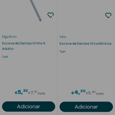
Desodorizantes
Esfoliantes
Corporais
Cicatrizantes
Elgydium
Vitis
Depilatórios
Escova de Dentes Ortho X
Escova de Dentes Ortodôntica
Adulto
1 un
Estrias
1 un
Bronzeadores
Cuidados de
Mãos
33
Price reduced from
20
5
Price redu
4
10
60
€
7
€
5
Cuidados de
€
€
PVPR
PVPR
Pés
Adicionar
Adicionar
Massajadores