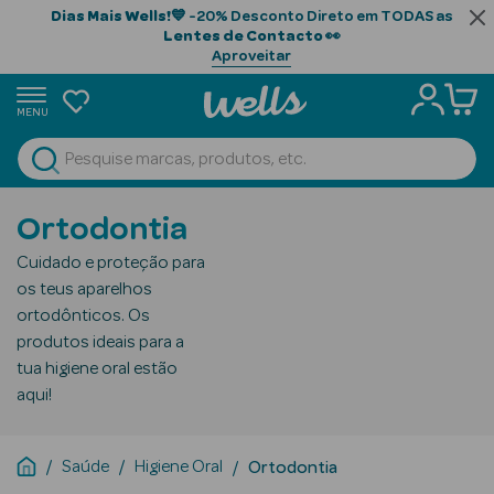
Dias Mais Wells!
💙 -20% Desconto Direto em TODAS as
Lentes de Contacto
👀
Aproveitar
MENU
portunidades
Ver Tudo
Beauty Season
Ortodontia
Beauty Season
Cuidado e proteção para
Cabelo
os teus aparelhos
Profissional
ortodônticos. Os
produtos ideais para a
Beauty Season
tua higiene oral estão
Cosmética
aqui!
Beauty Season
Cosmética
Saúde
Higiene Oral
Ortodontia
Luxo