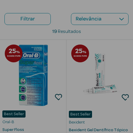
Beauty Season
Cuidados de
Filtrar
Cabelo
19
Resultados
Beauty Season
Maquilhagem
25
25
%
%
SOBRE PVPR
SOBRE PVPR
Beauty Season
Maquilhagem
Luxo
Beauty Season
Nutricosmética
Beauty Season
Perfumes
Best Seller
Best Seller
Oral-B
Bexident
Beauty Season
Super Floss
Bexident Gel Dentífrico Tópico