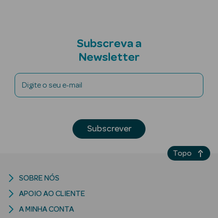
Subscreva a
nte
Newsletter
Ver Tudo
Estética
Digite o seu e-mail
Vouchers
Oferta Estética
Subscrever
Topo
SOBRE NÓS
eleza - Beauty
APOIO AO CLIENTE
A MINHA CONTA