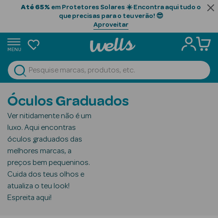
Até 65%
em Protetores Solares ☀️ Encontra aqui tudo o
que precisas para o teu verão! 😎
Aproveitar
MENU
portunidades
Ver Tudo
Beauty Season
Óculos Graduados
Beauty Season
Ver nitidamente não é um
Cabelo
luxo. Aqui encontras
Profissional
óculos graduados das
melhores marcas, a
Beauty Season
preços bem pequeninos.
Cosmética
Cuida dos teus olhos e
atualiza o teu look!
Beauty Season
Espreita aqui!
Cosmética
Luxo