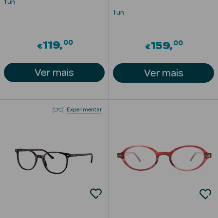
1 un
1 un
Limpeza Facial
Desmaquilhantes
00
00
119
159
€
€
Água Micelar
Ver mais
Ver mais
Solares
Máscaras
Experimentar
Faciais
Água Termal
Esfoliantes
Lábios
Coffrets