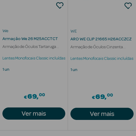
We
WE
Armação We 26 M25ACCTCT
ARO WE CLIP 21665 H26ACCZCZ
riança
Armação de Óculos Tartaruga
Armação de Óculos Cinzenta
Ver Tudo
Mulher
Homem
Lentes Monofocais Classic incluídas
Lentes Monofocais Classic incluídas
Perfumes
Unissexo
1 un
1 un
Eau de Parfum
00
00
Eau de Toilette
69
69
€
€
Águas de
Ver mais
Ver mais
Colónia