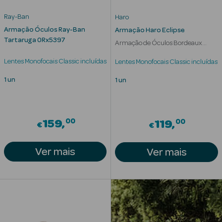
Acessórios
Ray-Ban
Haro
Armação Óculos Ray-Ban
Armação Haro Eclipse
Tartaruga 0Rx5397
Armação de Óculos Bordeaux
Mulher
Lentes Monofocais Classic incluídas
Lentes Monofocais Classic incluídas
Ver Tudo
1 un
1 un
Cosmética
Corpo
Hidratantes
00
00
159
119
€
€
Banho
Ver mais
Ver mais
Protetores
Solares
Refirmantes