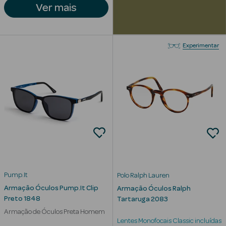
Corporais
Ver mais
Coffrets
Experimentar
Acessórios
Ver Tudo
Cosmética
Rosto Luxo
Hidratantes
Pump.It
Polo Ralph Lauren
Armação Óculos Pump.It Clip
Armação Óculos Ralph
Séruns Faciais
Preto 1848
Tartaruga 2083
Armação de Óculos Preta Homem
Contorno de
Lentes Monofocais Classic incluídas
Olhos