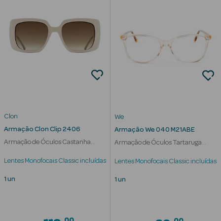
nte
Ver Tudo
Estética
Vouchers
Oferta Estética
Clon
We
Armação Clon Clip 2406
Armação We 040 M21ABE
Armação de Óculos Castanha
Armação de Óculos Tartaruga
Mulher
Mulher
Lentes Monofocais Classic incluídas
Lentes Monofocais Classic incluídas
1 un
1 un
eleza - Beauty
00
00