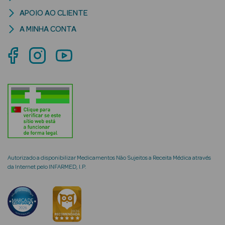
APOIO AO CLIENTE
A MINHA CONTA
Maquilhagem
Ver Tudo Rosto
Autorizado a disponibilizar Medicamentos Não Sujeitos a Receita Médica através
CC Cream e BB
da Internet pelo INFARMED, I.P.
Cream
Base
Blush