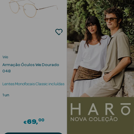
Desodorizantes
Esfoliantes
Corporais
Cicatrizantes
Depilatórios
We
Estrias
Armação Óculos We Dourado
048
Bronzeadores
Lentes Monofocais Classic incluídas
Cuidados de
Mãos
1 un
Cuidados de
Pés
00
69
€
Massajadores