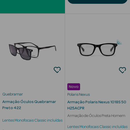
mética Rosto e
Ver Tudo
Cosmética
Rosto
Hidratantes
Novo
Séruns Faciais
Quebramar
Polaris Nexus
Armação Óculos Quebramar
Armação Polaris Nexus 1018S 50
Creme de Olhos
Preto 422
H25ACPR
Armação de Óculos Preta Homem
Anti-
Lentes Monofocais Classic incluídas
envelhecimento
Lentes Monofocais Classic incluídas