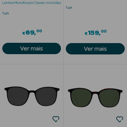
Lentes Monofocais Classic incluídas
1 un
Anti-
1 un
envelhecimento
00
00
69
Limpeza Facial
159
€
€
Desmaquilhantes
Ver mais
Ver mais
Esfoliantes
Máscaras
Faciais
Lábios
Solares
Coffrets