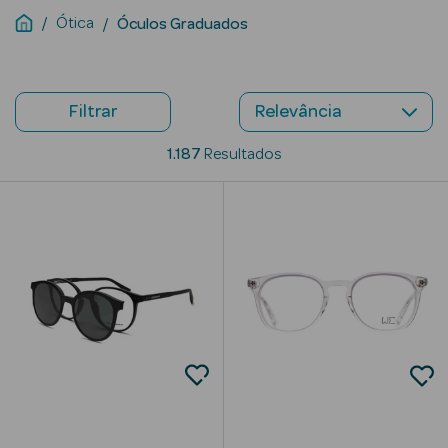
Ótica
Óculos Graduados
Beauty Season
Cuidados de
Cabelo
Filtrar
Beauty Season
Maquilhagem
1.187
Resultados
Beauty Season
Maquilhagem
Luxo
Beauty Season
Nutricosmética
Beauty Season
Perfumes
Beauty Season