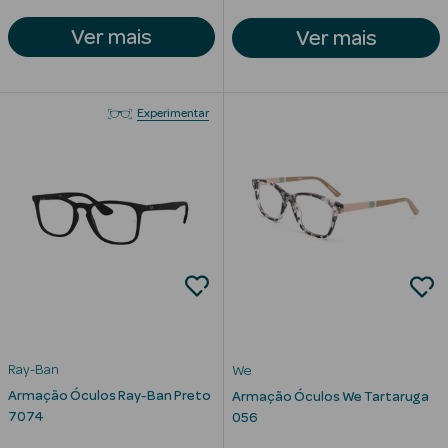
Solares de
Ver mais
Corpo
Ver mais
Protetores
Solares Infantis
Experimentar
After Sun
Bronzeadores
Autobronzeadores
Protetores
Solares Cabelo
Protetores
Ray-Ban
We
Solares para
Armação Óculos Ray-Ban Preto
Armação Óculos We Tartaruga
Lábios
7074
056
Protetores