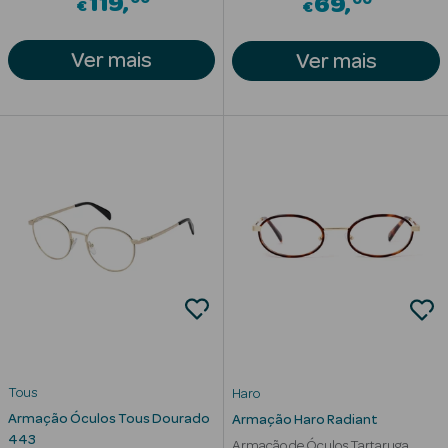
119
69
€
€
Ver mais
Ver mais
erfumes
Tous
Haro
Ver Tudo
Armação Óculos Tous Dourado
Armação Haro Radiant
Perfumes
443
Armação de Óculos Tartaruga