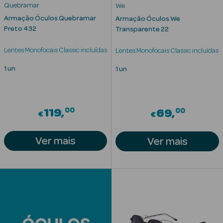
Solares
Quebramar
We
Armação Óculos Quebramar
Armação Óculos We
Preto 432
Transparente 22
Lentes Monofocais Classic incluídas
Lentes Monofocais Classic incluídas
1 un
1 un
00
00
119
69
€
€
Ver mais
Ver mais
a Pesada