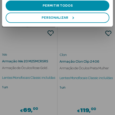
PERMITIR TODOS
Cuidados de
Mãos
PERSONALIZAR
Coffrets
We
Clon
Armação We 20 M25MCRSRS
Armação Clon Clip 2406
Ver Tudo
Armação de Óculos Rose Gold
Armação de Óculos Preta Mulher
Protetores
Mulher
Solares
Lentes Monofocais Classic incluídas
Lentes Monofocais Classic incluídas
Protetores
1 un
1 un
Solares de
Rosto
00
00
69
119
€
€
Protetores