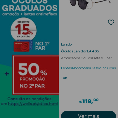
Lanidor
Ver Tudo
Óculos Lanidor LA 465
Solares
Armação de Óculos Preta Mulher
Corpo
Lentes Monofocais Classic incluídas
1 un
Rosto
Lábios
00
119
€
Solares Bebé e
Criança
Ver mais