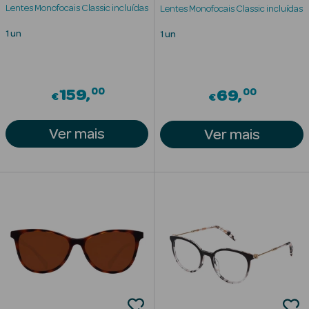
Lentes Monofocais Classic incluídas
Lentes Monofocais Classic incluídas
Solares com
Cor
1 un
1 un
00
00
159
69
€
€
Ver Tudo
Ver mais
Ver mais
Necessidades
da Pele
Acne
Anti idade
Celulite
Cicatrizes