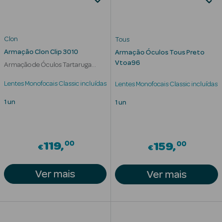
Eczema
Estrias
Clon
Tous
Manchas
s
Armação Clon Clip 3010
Armação Óculos Tous Preto
Vtoa96
Armação de Óculos Tartaruga
Pele Oleosa
Mulher
Lentes Monofocais Classic incluídas
Lentes Monofocais Classic incluídas
Papos e
1 un
1 un
Olheiras
Rosácea
00
00
119
159
€
€
Rugas
Ver mais
Ver mais
Pele Seca
Vermelhidão