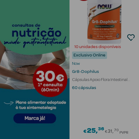
10 unidades disponíveis
Exclusivo Online
Ver Tudo
Now
Solares
Gr8-Dophilus
Cápsulas Apoio Flora Intestinal
Corpo
Saudável
60 cápsulas
Rosto
Lábios
Solares Bebé e
36
Price red
25
Criança
70
€
31
€
PVPR