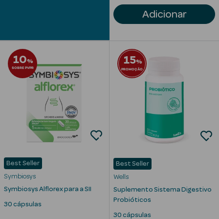
Adicionar
mética Rosto e
10
15
%
%
SOBRE PVPR
PROMOÇÃO
Ver Tudo
Cosmética
Rosto
Hidratantes
Séruns Faciais
Best Seller
Best Seller
Symbiosys
Creme de Olhos
Wells
Symbiosys Alflorex para a SII
Suplemento Sistema Digestivo
Anti-
Probióticos
30 cápsulas
envelhecimento
30 cápsulas