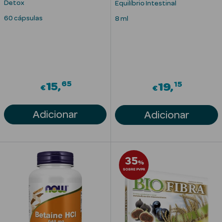
Detox
Equilíbrio Intestinal
Solares com
60 cápsulas
8 ml
Cor
65
15
15
19
€
€
Ver Tudo
Necessidades
Adicionar
Adicionar
da Pele
Acne
35
Anti idade
%
SOBRE PVPR
Celulite
Cicatrizes