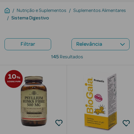
Nutrição e Suplementos
Suplementos Alimentares
Beauty Season
Sistema Digestivo
Cuidados de
Cabelo
Beauty Season
Filtrar
Maquilhagem
145
Resultados
Beauty Season
Maquilhagem
Luxo
10
%
SOBRE PVPR
Beauty Season
Nutricosmética
Beauty Season
Perfumes
Beauty Season