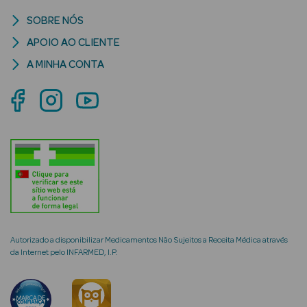
SOBRE NÓS
APOIO AO CLIENTE
A MINHA CONTA
Maquilhagem
Ver Tudo Rosto
CC Cream e BB
Cream
Autorizado a disponibilizar Medicamentos Não Sujeitos a Receita Médica através
da Internet pelo INFARMED, I.P.
Base
Blush