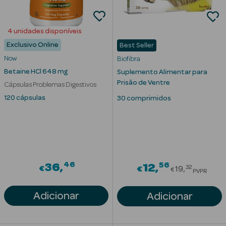
Eczema
Estrias
4 unidades disponíveis
Exclusivo Online
Best Seller
Manchas
s
Now
Biofibra
Betaine HCl 648 mg
Suplemento Alimentar para
Pele Oleosa
Prisão de Ventre
Cápsulas Problemas Digestivos
Papos e
120 cápsulas
30 comprimidos
Olheiras
Rosácea
Rugas
46
56
36
Price red
12
32
€
€
19
€
PVPR
Pele Seca
Adicionar
Adicionar
Vermelhidão