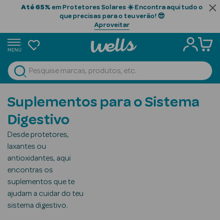
Até 65%
em Protetores Solares ☀️ Encontra aqui tudo o
que precisas para o teu verão! 😎
Aproveitar
MENU
portunidades
Ver Tudo
Beauty Season
Suplementos para o Sistema
Beauty Season
Digestivo
Cabelo
Desde protetores,
Profissional
laxantes ou
antioxidantes, aqui
Beauty Season
encontras os
Cosmética
suplementos que te
Beauty Season
ajudam a cuidar do teu
Cosmética
sistema digestivo.
Luxo