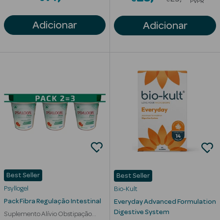
PVPR
Corporais
Adicionar
Adicionar
Coffrets
Acessórios
Ver Tudo
Cosmética
Rosto Luxo
Hidratantes
Best Seller
Best Seller
Séruns Faciais
Psyllogel
Bio-Kult
Pack Fibra Regulação Intestinal
Everyday Advanced Formulation
Contorno de
Digestive System
Suplemento Alívio Obstipação
Olhos