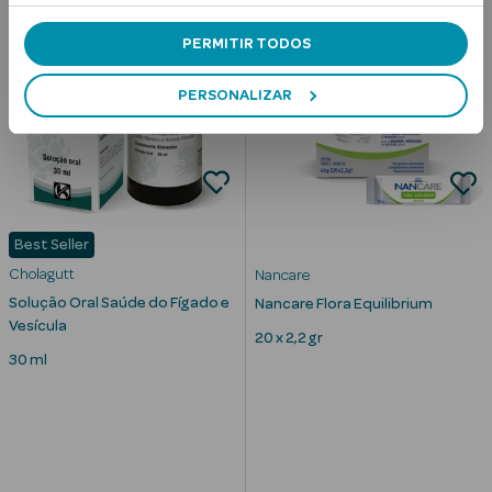
10
%
SOBRE PVPR
Cuidados de
PERMITIR TODOS
Mãos
PERSONALIZAR
Coffrets
Best Seller
Ver Tudo
Cholagutt
Nancare
Protetores
Solução Oral Saúde do Fígado e
Nancare Flora Equilibrium
Solares
Vesícula
20 x 2,2 gr
30 ml
Protetores
Solares de
Rosto
Protetores