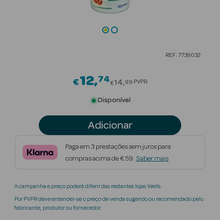
Beauty Season
Cuidados de
Cabelo
REF: 7739032
Beauty Season
Maquilhagem
12
74
Price reduced from
€
14
PVPR
99
€
Beauty Season
Disponível
Maquilhagem
Luxo
Adicionar
Beauty Season
Paga em 3 prestações sem juros para
Nutricosmética
compras acima de € 59.
Saber mais
Beauty Season
A campanha e preço poderá diferir das restantes lojas Wells.
Perfumes
Por PVPR deve entender-se o preço de venda sugerido ou recomendado pelo
fabricante, produtor ou fornecedor.
Beauty Season