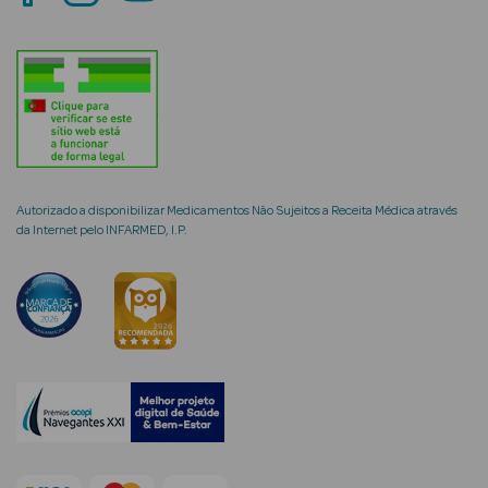
mética Rosto e
Ver Tudo
Autorizado a disponibilizar Medicamentos Não Sujeitos a Receita Médica através
Cosmética
da Internet pelo INFARMED, I.P.
Rosto
Hidratantes
Séruns Faciais
Creme de Olhos
Anti-
envelhecimento