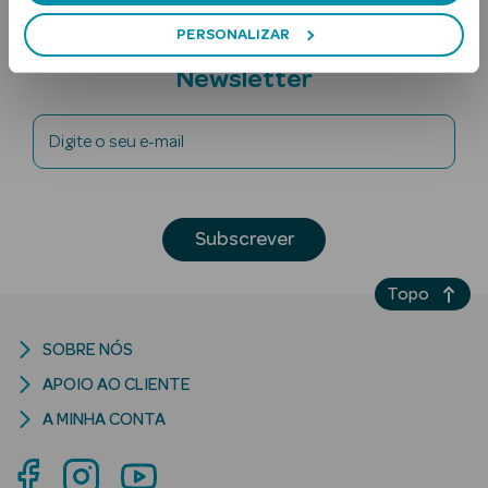
PERSONALIZAR
Subscreva a
Newsletter
Digite o seu e-mail
Ver Tudo
Solares
Subscrever
Corpo
Topo
Rosto
SOBRE NÓS
Lábios
APOIO AO CLIENTE
A MINHA CONTA
Solares Bebé e
Criança