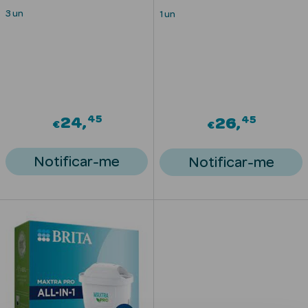
Solares
3 un
1 un
45
45
24
26
€
€
Notificar-me
Notificar-me
a Pesada