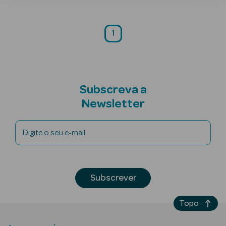
1
mética Rosto e
Subscreva a
Ver Tudo
Newsletter
Cosmética
Rosto
Digite o seu e-mail
Hidratantes
Séruns Faciais
Subscrever
Creme de Olhos
Topo
Anti-
envelhecimento