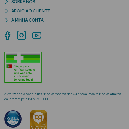
SOBRE NÓS
Limpeza Facial
APOIO AO CLIENTE
A MINHA CONTA
Desmaquilhantes
Água Micelar
Solares
Máscaras
Faciais
Água Termal
Esfoliantes
Autorizado a disponibilizar Medicamentos Não Sujeitos a Receita Médica através
da Internet pelo INFARMED, I.P.
Lábios
Coffrets