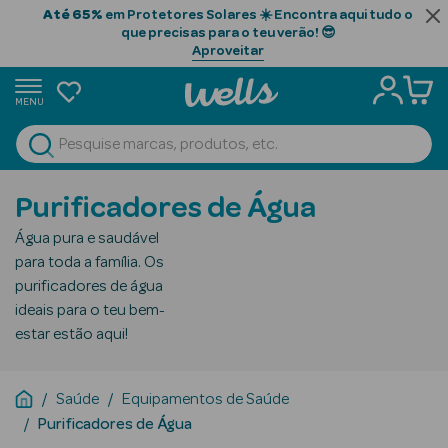
Até 65%
em Protetores Solares ☀️ Encontra aqui tudo o
que precisas para o teu verão! 😎
Aproveitar
MENU
portunidades
Ver Tudo
Beauty Season
Purificadores de Água
Beauty Season
Água pura e saudável
Cabelo
para toda a família. Os
Profissional
purificadores de água
ideais para o teu bem-
Beauty Season
estar estão aqui!
Cosmética
Beauty Season
Saúde
Equipamentos de Saúde
Cosmética
Purificadores de Água
Luxo