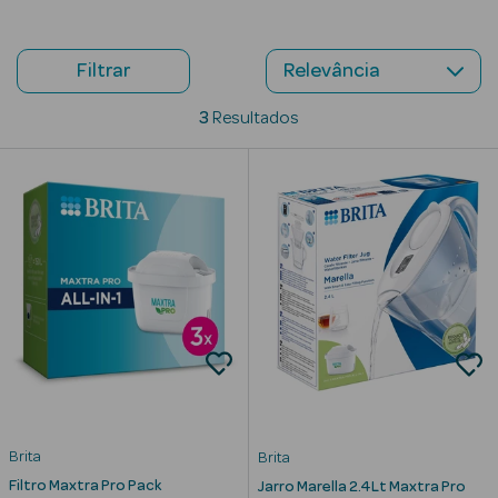
Beauty Season
Cuidados de
Filtrar
Cabelo
3
Resultados
Beauty Season
Maquilhagem
Beauty Season
Maquilhagem
Luxo
Beauty Season
Nutricosmética
Beauty Season
Perfumes
Brita
Brita
Beauty Season
Filtro Maxtra Pro Pack
Jarro Marella 2.4Lt Maxtra Pro