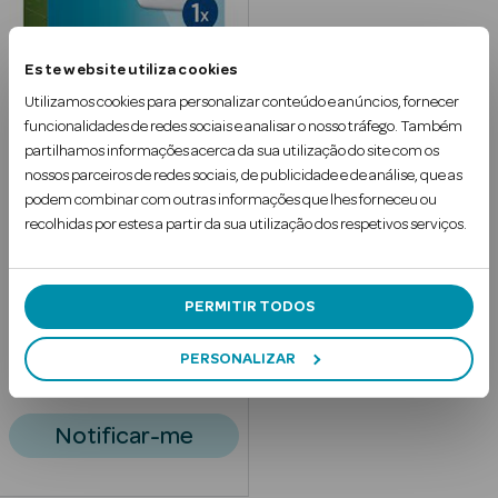
Este website utiliza cookies
Utilizamos cookies para personalizar conteúdo e anúncios, fornecer
funcionalidades de redes sociais e analisar o nosso tráfego. Também
Brita
partilhamos informações acerca da sua utilização do site com os
Filtro Maxtra Pro
nossos parceiros de redes sociais, de publicidade e de análise, que as
1 un
podem combinar com outras informações que lhes forneceu ou
Ver Tudo
recolhidas por estes a partir da sua utilização dos respetivos serviços.
Solares
Corpo
PERMITIR TODOS
Rosto
PERSONALIZAR
45
9
€
Lábios
Notificar-me
Solares Bebé e
Criança