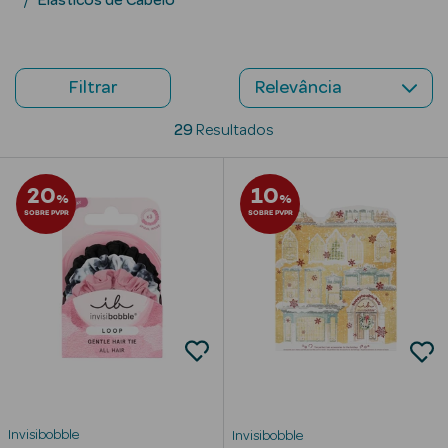
Elásticos de Cabelo
Beauty Season
Cuidados de
Cabelo
Filtrar
Beauty Season
29
Resultados
Maquilhagem
20
10
Beauty Season
%
%
SOBRE PVPR
SOBRE PVPR
Maquilhagem
Luxo
Beauty Season
Nutricosmética
Beauty Season
Perfumes
Beauty Season
Invisibobble
Invisibobble