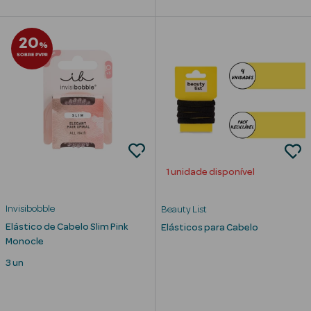
20
%
SOBRE PVPR
mética Rosto e
Ver Tudo
Cosmética
Rosto
1 unidade disponível
Hidratantes
Invisibobble
Beauty List
Séruns Faciais
Elástico de Cabelo Slim Pink
Elásticos para Cabelo
Monocle
Creme de Olhos
3 un
Anti-
envelhecimento