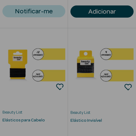
Notificar-me
Adicionar
erfumes
Beauty List
Beauty List
Elásticos para Cabelo
Elástico Invisível
Ver Tudo
Perfumes