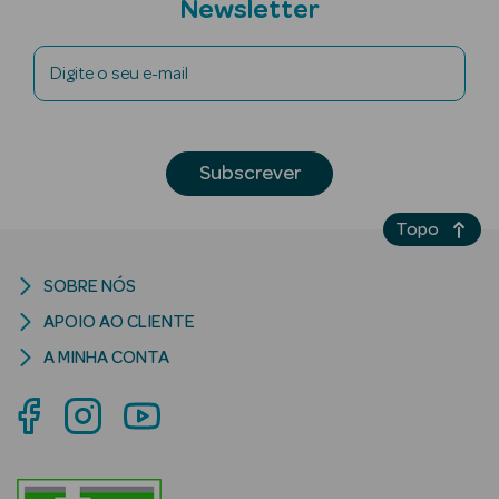
Newsletter
Digite o seu e-mail
riança
Subscrever
Ver Tudo
Perfumes
Topo
Unissexo
SOBRE NÓS
Eau de Parfum
APOIO AO CLIENTE
Eau de Toilette
A MINHA CONTA
Águas de
Colónia