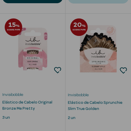
Corporais
Coffrets
15
20
%
%
Acessórios
SOBRE PVPR
SOBRE PVPR
Ver Tudo
Cosmética
Rosto Luxo
Invisibobble
Invisibobble
Hidratantes
Elástico de Cabelo Original
Elástico de Cabelo Sprunchie
Bronze Me Pretty
Slim True Golden
Séruns Faciais
3 un
2 un
Contorno de
Olhos