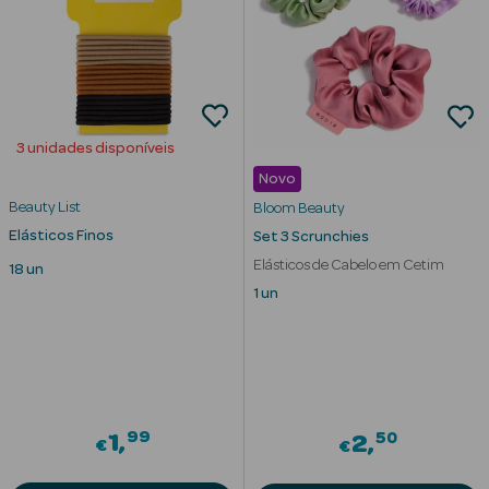
Cuidados de
Mãos
Coffrets
3 unidades disponíveis
Novo
Beauty List
Bloom Beauty
Elásticos Finos
Set 3 Scrunchies
Elásticos de Cabelo em Cetim
Ver Tudo
18 un
1 un
Protetores
Solares
Protetores
Solares de
Rosto
99
50
1
2
€
€
Protetores