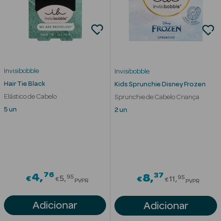
Invisibobble
Invisibobble
Hair Tie Black
Kids Sprunchie Disney Frozen
Ver Tudo
Elástico de Cabelo
Sprunchie de Cabelo Criança
Solares
5 un
2 un
Corpo
Rosto
Lábios
76
Price reduced from
37
4
Price redu
8
95
95
€
5
€
11
€
€
PVPR
PVPR
Solares Bebé e
Adicionar
Adicionar
Criança