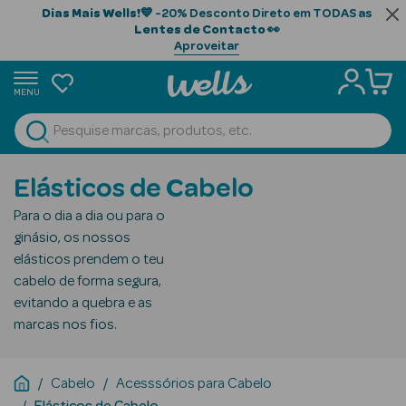
Dias Mais Wells!
💙 -20% Desconto Direto em TODAS as
Lentes de Contacto
👀
Aproveitar
MENU
portunidades
Ver Tudo
Beauty Season
Elásticos de Cabelo
Beauty Season
Para o dia a dia ou para o
Cabelo
ginásio, os nossos
Profissional
elásticos prendem o teu
cabelo de forma segura,
Beauty Season
evitando a quebra e as
Cosmética
marcas nos fios.
Beauty Season
Cosmética
Cabelo
Acesssórios para Cabelo
Luxo