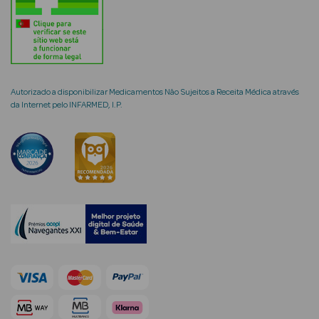
Ver Tudo
Coffrets
Autorizado a disponibilizar Medicamentos Não Sujeitos a Receita Médica através
Coffrets de
da Internet pelo INFARMED, I.P.
Mulher
Coffrets de
Homem