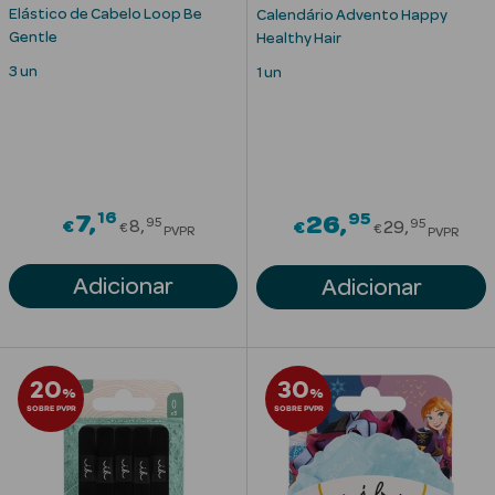
Solares
Elástico de Cabelo Loop Be
Calendário Advento Happy
Gentle
Healthy Hair
3 un
1 un
16
Price reduced from
95
7
Price red
26
95
95
€
8
€
29
€
€
PVPR
PVPR
Adicionar
Adicionar
a Pesada
20
30
%
%
SOBRE PVPR
SOBRE PVPR