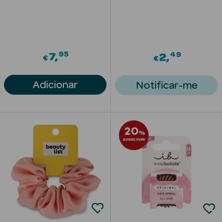
Solares com
Cor
95
49
7
2
€
€
Adicionar
Notificar-me
Ver Tudo
Necessidades
da Pele
20
%
Acne
SOBRE PVPR
Anti idade
Celulite
Cicatrizes