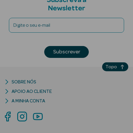
Subscreva a
Newsletter
Digite o seu e-mail
riança
Subscrever
Ver Tudo
Perfumes
Unissexo
Topo
Eau de Parfum
SOBRE NÓS
APOIO AO CLIENTE
Eau de Toilette
A MINHA CONTA
Águas de
Colónia