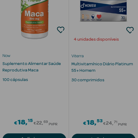
Desodorizantes
Esfoliantes
Corporais
Cicatrizantes
4 unidades disponíveis
Depilatórios
Now
Viterra
Estrias
Suplemento Alimentar Saúde
Multivitamínico Diário Platinum
Reprodutiva Maca
55+ Homem
Bronzeadores
100 cápsulas
30 comprimidos
Cuidados de
Mãos
Cuidados de
Pés
15
Price reduced from
53
18
Price redu
18
69
71
€
22
€
24
€
€
PVPR
PVPR
Massajadores