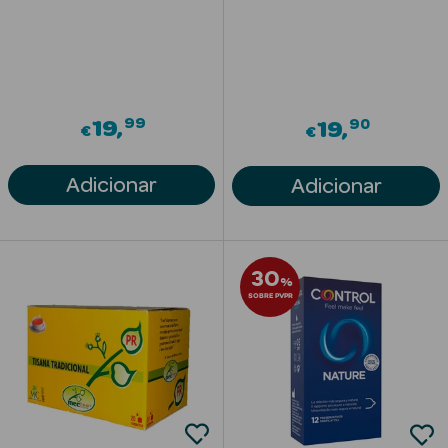
Solares com
Cor
99
90
19
19
€
€
Adicionar
Adicionar
Ver Tudo
Necessidades
da Pele
30
Acne
%
SOBRE PVPR
Anti idade
Celulite
Cicatrizes