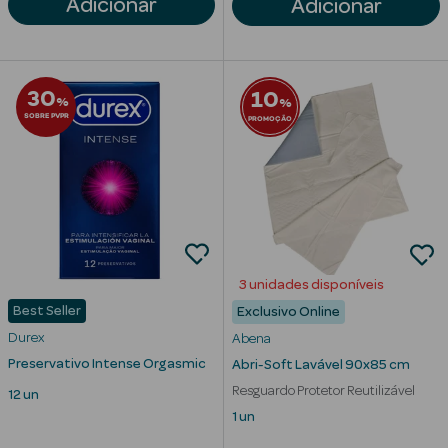
Adicionar
Adicionar
Corporais
Coffrets
30
10
Acessórios
%
%
SOBRE PVPR
PROMOÇÃO
Ver Tudo
Cosmética
3 unidades disponíveis
Rosto Luxo
Best Seller
Exclusivo Online
Hidratantes
Durex
Abena
Preservativo Intense Orgasmic
Abri-Soft Lavável 90x85 cm
Séruns Faciais
Resguardo Protetor Reutilizável
12 un
1 un
Contorno de
Olhos