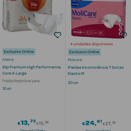
Cuidados de
Mãos
Coffrets
4 unidades disponíveis
Exclusivo Online
Exclusivo Online
Abena
Molicare
Slip Premium High Performance
Fraldas Incontinência 7 Gotas
Ver Tudo
Core X-Large
Elastic M
Protetores
Fralda Respirável para
30 un
Solares
Incontinência
12 un
Protetores
Solares de
Rosto
73
Price reduced from
61
13
Price re
24
26
35
€
15
€
27
€
€
Protetores
Desconto Direto