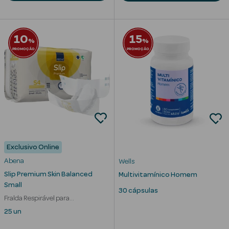
10
15
%
%
PROMOÇÃO
PROMOÇÃO
mética Rosto e
Ver Tudo
Cosmética
Rosto
Hidratantes
Exclusivo Online
Abena
Wells
Séruns Faciais
Slip Premium Skin Balanced
Multivitamínico Homem
Creme de Olhos
Small
30 cápsulas
Fralda Respirável para
Anti-
Incontinência
25 un
envelhecimento