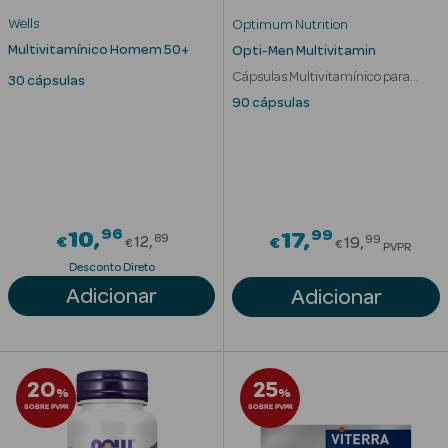
Acessórios
Wells
Optimum Nutrition
Multivitamínico Homem 50+
Opti-Men Multivitamin
Cápsulas Multivitamínico para
30 cápsulas
Homem
90 cápsulas
Ver Tudo
Cosmética
Corpo
96
Price reduced from
99
10
Price redu
17
89
99
€
12
€
19
Hidratantes
€
€
PVPR
Desconto Direto
Banho
Adicionar
Adicionar
Protetores
Solares
20
25
%
%
Refirmantes
SOBRE PVPR
SOBRE PVPR