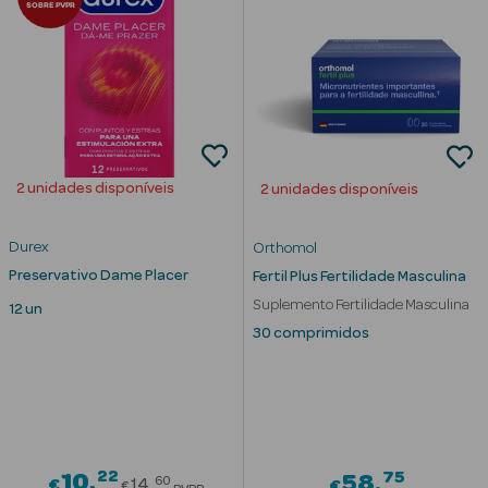
SOBRE PVPR
nte
Ver Tudo
Estética
2 unidades disponíveis
2 unidades disponíveis
Vouchers
Oferta Estética
Durex
Orthomol
Preservativo Dame Placer
Fertil Plus Fertilidade Masculina
Suplemento Fertilidade Masculina
12 un
30 comprimidos
eleza - Beauty
22
Price reduced from
75
10
58
60
€
14
€
€