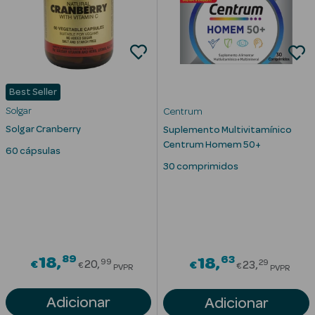
Best Seller
Solgar
Centrum
Solgar Cranberry
Suplemento Multivitamínico
Ver Tudo
Centrum Homem 50+
Solares
60 cápsulas
30 comprimidos
Corpo
Rosto
Lábios
89
Price reduced from
63
18
Price redu
18
99
29
€
20
€
23
€
€
PVPR
PVPR
Solares Bebé e
Criança
Adicionar
Adicionar