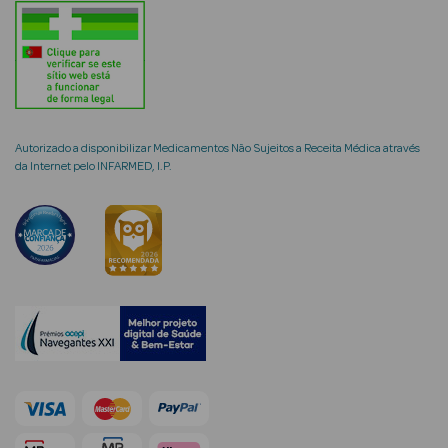
Ver Tudo
Coffrets
Coffrets de
Autorizado a disponibilizar Medicamentos Não Sujeitos a Receita Médica através
da Internet pelo INFARMED, I.P.
Mulher
Coffrets de
Homem