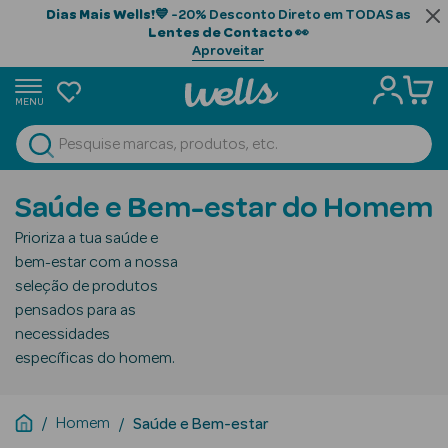
Dias Mais Wells!
💙 -20% Desconto Direto em TODAS as
Lentes de Contacto
👀
Aproveitar
MENU
portunidades
Ver Tudo
Beauty Season
Saúde e Bem-estar do Homem
Beauty Season
Prioriza a tua saúde e
Cabelo
bem-estar com a nossa
Profissional
seleção de produtos
pensados para as
Beauty Season
necessidades
Cosmética
específicas do homem.
Beauty Season
Cosmética
Homem
Saúde e Bem-estar
Luxo