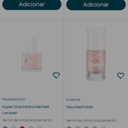
Corporais
Adicionar
Adicionar
Coffrets
Acessórios
Ver Tudo
Cosmética
Rosto Luxo
Hidratantes
Maybelline NY
Essence
Super Stay Ink Bonder Nail
Fairy Nail Polish
Séruns Faciais
Lacquer
Contorno de
Verniz de Unhas Acabamento
Verniz de Unhas Acabamento
Efeito Gel
Brilhante
Olhos