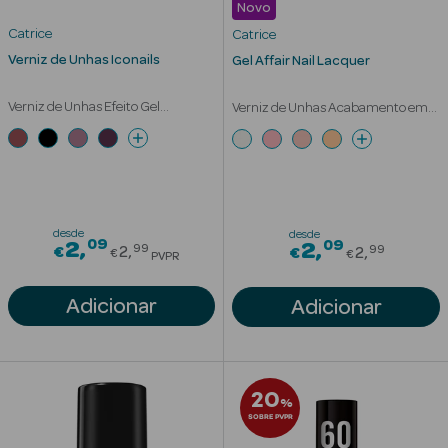
Novo
Acessórios
Catrice
Catrice
Verniz de Unhas Iconails
Gel Affair Nail Lacquer
Verniz de Unhas Efeito Gel
Verniz de Unhas Acabamento em
Brilhante
Gel
Ver Tudo
Cosmética
Corpo
desde
desde
Hidratantes
09
Price reduced from
09
2
Price red
2
99
99
€
2
€
2
€
€
PVPR
Banho
Adicionar
Adicionar
Protetores
Solares
20
Refirmantes
%
SOBRE PVPR