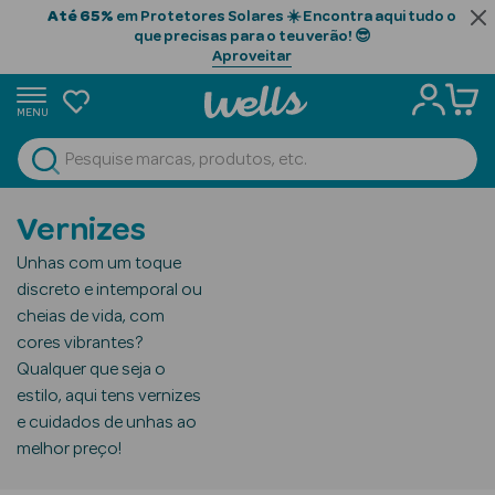
Até 65%
em Protetores Solares ☀️ Encontra aqui tudo o
que precisas para o teu verão! 😎
Aproveitar
MENU
portunidades
Ver Tudo
Beauty Season
Vernizes
Beauty Season
Unhas com um toque
Cabelo
discreto e intemporal ou
Profissional
cheias de vida, com
cores vibrantes?
Beauty Season
Qualquer que seja o
Cosmética
estilo, aqui tens vernizes
e cuidados de unhas ao
Beauty Season
melhor preço!
Cosmética
Luxo