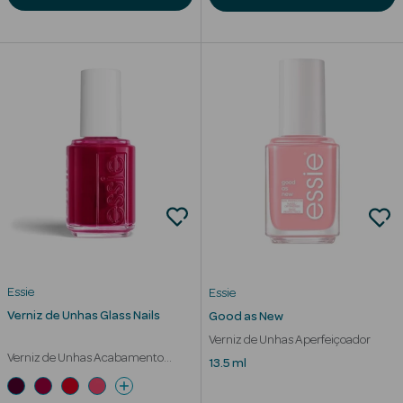
mética Rosto e
Ver Tudo
Cosmética
Rosto
Hidratantes
Séruns Faciais
Essie
Essie
Verniz de Unhas Glass Nails
Good as New
Creme de Olhos
Verniz de Unhas Aperfeiçoador
Verniz de Unhas Acabamento
13.5 ml
Anti-
Vidrado
envelhecimento