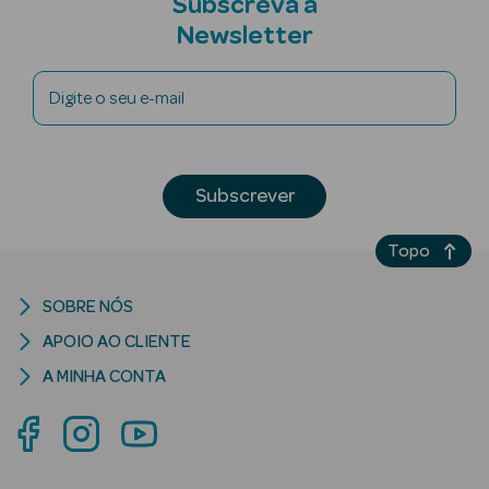
Subscreva a
Newsletter
Digite o seu e-mail
riança
Ver Tudo
Subscrever
Perfumes
Unissexo
Topo
Eau de Parfum
SOBRE NÓS
APOIO AO CLIENTE
Eau de Toilette
A MINHA CONTA
Águas de
Colónia