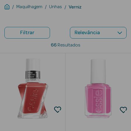
Maquilhagem
Unhas
Verniz
Beauty Season
Cuidados de
Cabelo
Filtrar
Beauty Season
Maquilhagem
66
Resultados
Beauty Season
Maquilhagem
Luxo
Beauty Season
Nutricosmética
Beauty Season
Perfumes
Beauty Season