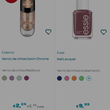
Cuidados de
Mãos
Coffrets
Essence
Essie
Verniz de Unhas Satin Chrome
Nail Lacquer
Ver Tudo
Protetores
Verniz de Unhas Metálico e
Verniz de Unhas Acabamento
Solares
Acetinado
Brilhante
Protetores
Solares de
Rosto
24
Price reduced from
99
2
9
49
€
2
€
Protetores
€
PVPR