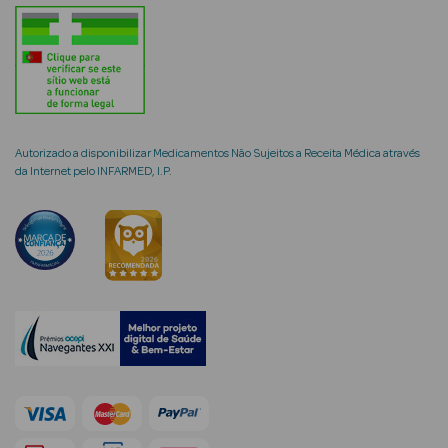
Ver Tudo
Coffrets
Coffrets de
Autorizado a disponibilizar Medicamentos Não Sujeitos a Receita Médica através
Mulher
da Internet pelo INFARMED, I.P.
Coffrets de
Homem