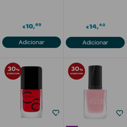
Limpeza Facial
Desmaquilhantes
69
40
10
14
€
€
Água Micelar
Adicionar
Adicionar
Solares
Máscaras
Faciais
30
30
%
%
SOBRE PVPR
SOBRE PVPR
Água Termal
Esfoliantes
Lábios
Coffrets