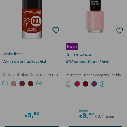
Desodorizantes
Esfoliantes
Corporais
Cicatrizantes
Depilatórios
Novo
Maybelline NY
Rimmel London
Estrias
Verniz de Unhas Fast Gel
60 Seconds Super Shine
Bronzeadores
Verniz de Unhas Gel Acabamento
Verniz de Unhas Secagem Rápida
Brilhante
Cuidados de
Mãos
Cuidados de
Pés
desde
50
02
3
Price redu
3
78
€
€
3
€
PVPR
Massajadores