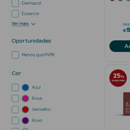
Dermacol
Essence
Ver mais
des
€
Oportunidades
A
Menos que PVPR
Cor
25
%
SOBRE PVPR
Azul
Rosa
Vermelho
Roxo