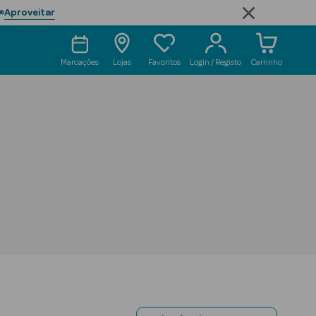
Aproveitar

Marcações
Lojas
Favoritos
Login / Registo
Carrinho