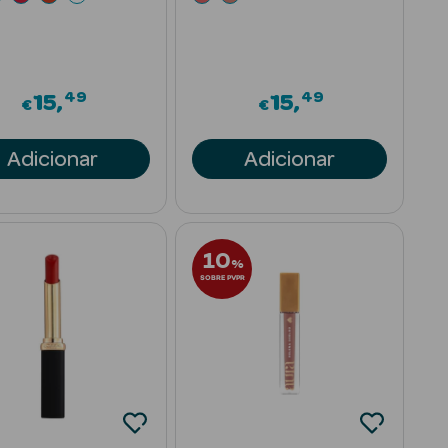
49
49
15
15
€
€
Adicionar
Adicionar
10
%
SOBRE PVPR