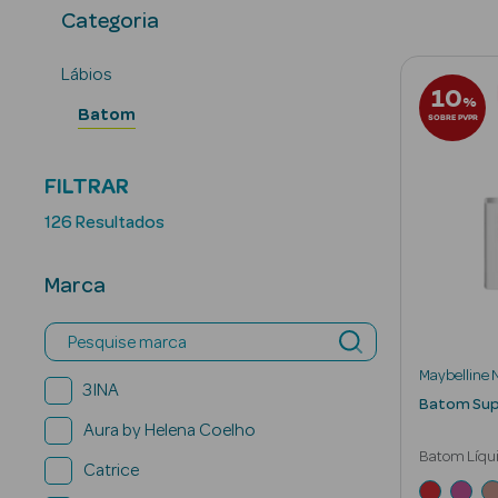
Categoria
Lábios
10
%
Batom
SOBRE PVPR
FILTRAR
126 Resultados
Marca
Pesquise marca
Maybelline 
3INA
Batom Supe
Aura by Helena Coelho
Batom Líqu
Catrice
Mate Duraç