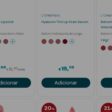
L'Oréal Paris
L'Oréal 
Lipstick
Hyaluron Tint Lip Stain Serum
Batom 
Volum
moso Semi-Mate
Batom Hidratante de Longa
Batom 
Duração
16h
1.8 gr
96
09
Price reduced from
15
95
15
€
€
PVPR
dicionar
Adicionar
20
21
%