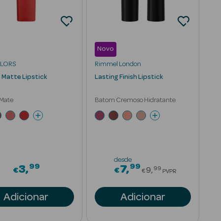
Novo
OLORS
Rimmel London
Matte Lipstick
Lasting Finish Lipstick
Mate
Batom Cremoso Hidratante
desde
99
99
om
Price reduced 
3
7
99
€
€
9
€
PVPR
Adicionar
Adicionar