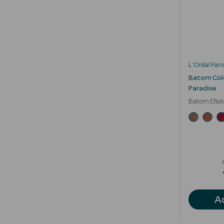
L'Oréal Pari
Batom Colo
Paradise
Batom Efeit
Natural
A