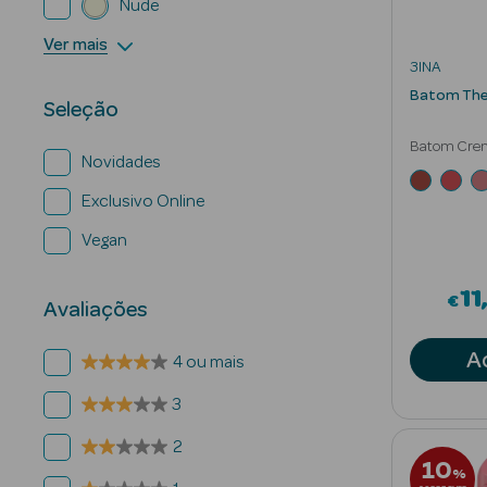
Nude
Ver mais
3INA
Batom The 
Seleção
Batom Cre
Novidades
Exclusivo Online
Vegan
11
€
Avaliações
A
4 ou mais
3
2
10
%