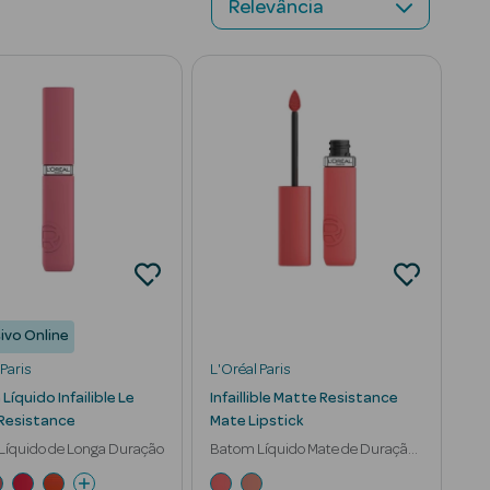
ivo Online
Paris
L'Oréal Paris
íquido Infailible Le
Infaillible Matte Resistance
Resistance
Mate Lipstick
Líquido de Longa Duração
Batom Líquido Mate de Duração
16h