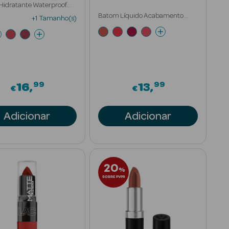
Hidratante Waterproof
o 24h
Batom Líquido Acabamento
+1 Tamanho(s)
Mate 12h
99
99
16
13
€
€
Adicionar
Adicionar
20
%
SOBRE PVPR