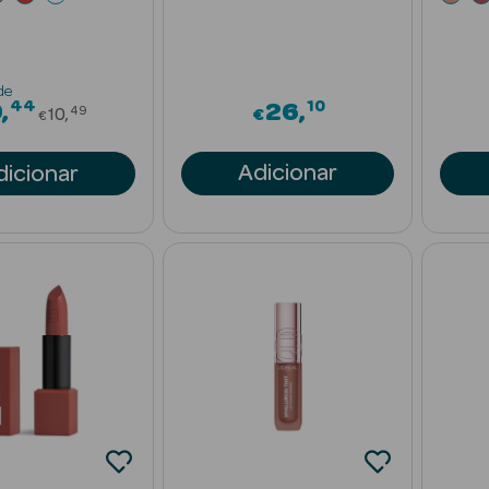
de
44
10
Price reduced from
9
26
49
10
€
€
Adicionar
dicionar