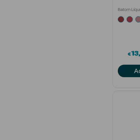
Batom Líqu
Duração 12
13
€
A