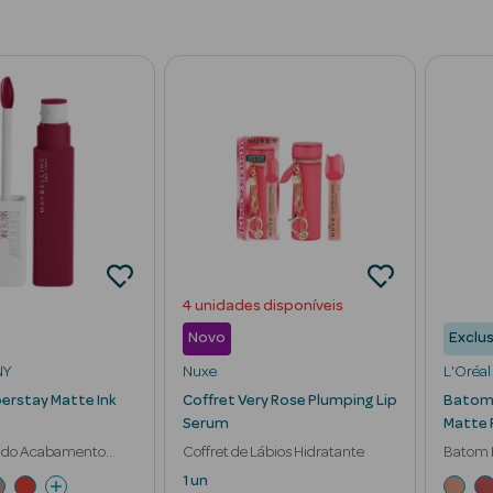
4 unidades disponíveis
Novo
Exclus
NY
Nuxe
L'Oréal 
rstay Matte Ink
Coffret Very Rose Plumping Lip
Batom L
Serum
Matte 
ido Acabamento
Coffret de Lábios Hidratante
Batom 
ão 16h
1 un