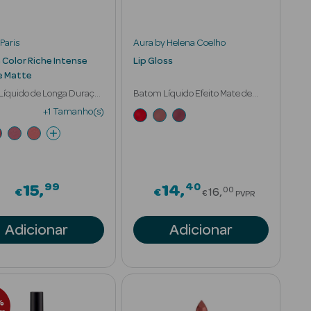
Paris
Aura by Helena Coelho
Color Riche Intense
Lip Gloss
e Matte
Líquido de Longa Duração
Batom Líquido Efeito Mate de
Longa Duração
+1 Tamanho(s)
99
40
Price reduced 
15
14
00
€
€
16
€
PVPR
Adicionar
Adicionar
%