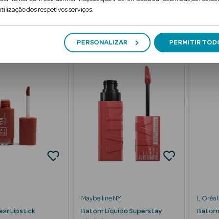
3
€
15
€
€
PVPR
tilização dos respetivos serviços.
dicionar
Adicionar
PERSONALIZAR
PERMITIR TOD
Maybelline NY
L'Oréal 
ar Lipstick
Batom Líquido Superstay
Batom I