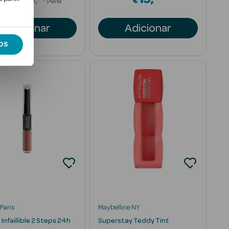
€
3
€
€
PVPR
Adicionar
Adicionar
OS
Paris
Maybelline NY
nfaillible 2 Steps 24h
Superstay Teddy Tint