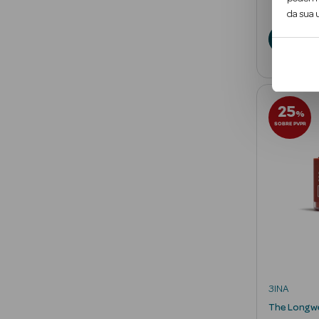
€
da sua u
A
25
%
SOBRE PVPR
3INA
The Longwe