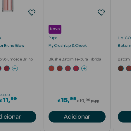
Novo
s
Pupa
L.A. C
r Riche Glow
My Crush Lip & Cheek
Batom 
o Volumoso e Brilho
Blush e Batom Textura Híbrida
Batom 
desde
99
99
Price reduced fr
11
15
99
€
€
19
€
PVPR
dicionar
Adicionar