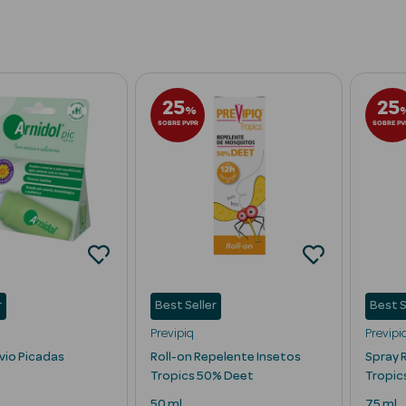
25
25
%
SOBRE PVPR
SOBRE PV
r
Best Seller
Best S
Previpiq
Previpi
ívio Picadas
Roll-on Repelente Insetos
Spray 
Tropics 50% Deet
Tropic
50 ml
75 ml