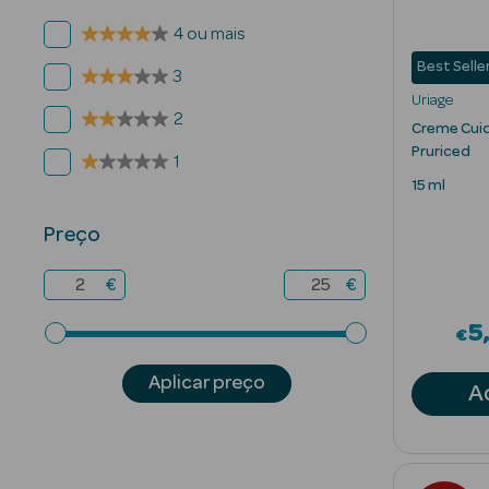
4 ou mais
Best Selle
3
Uriage
2
Creme Cui
Pruriced
1
15 ml
Preço
€
€
5
€
Aplicar preço
A