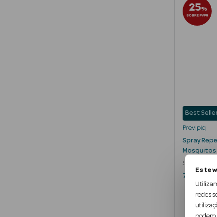
25
%
SOBRE PVPR
Best Selle
Previpiq
Spray Repe
Mosquitos
Spray Repel
Este w
75 ml
Utiliza
redes s
utilizaç
podem c