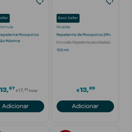
eller
Best Seller
Formula
Mustela
Repelente Mosquitos
Repelente de Mosquitos 2M+
ção Máxima
Emulsão Repelente para Bebés
100 ml
87
89
om
Price reduced from
13
13
34
17
€
€
PVPR
Adicionar
Adicionar