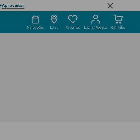
Aproveitar

Marcações
Lojas
Favoritos
Login / Registo
Carrinho