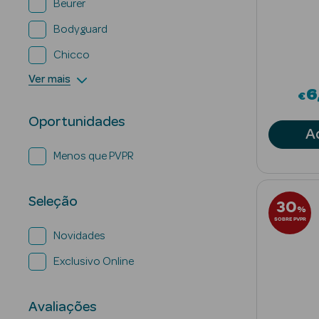
Beurer
Bodyguard
Chicco
Ver mais
6
€
Oportunidades
A
Menos que PVPR
Seleção
30
%
SOBRE PVPR
Novidades
Exclusivo Online
Avaliações