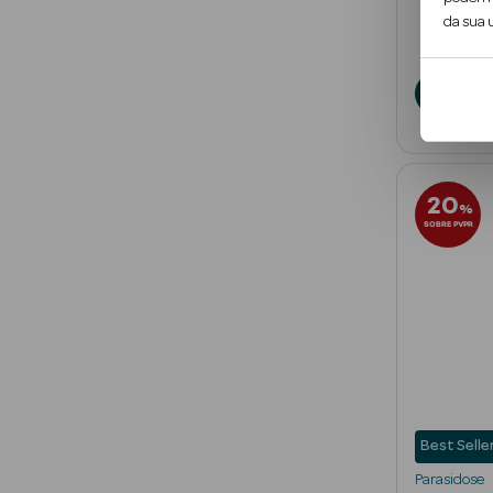
da sua u
12
€
A
20
%
SOBRE PVPR
Best Selle
Parasidose