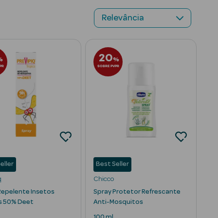
20
%
%
PR
SOBRE PVPR
eller
Best Seller
q
Chicco
Repelente Insetos
Spray Protetor Refrescante
s 50% Deet
Anti-Mosquitos
100 ml