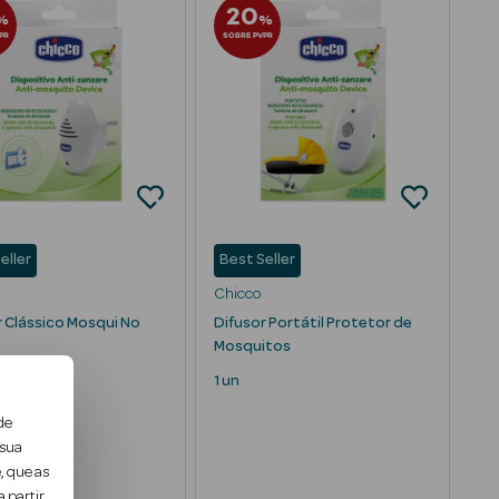
20
%
%
PR
SOBRE PVPR
eller
Best Seller
Chicco
r Clássico Mosqui No
Difusor Portátil Protetor de
Mosquitos
1 un
de
 sua
, que as
 partir