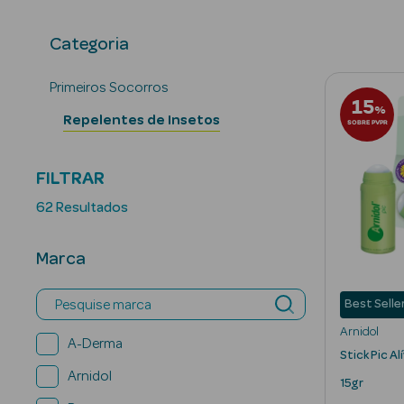
Categoria
Primeiros Socorros
15
%
Repelentes de Insetos
SOBRE PVPR
FILTRAR
62 Resultados
Marca
Pesquise marca
Best Selle
Arnidol
A-Derma
Stick Pic Al
Arnidol
15gr