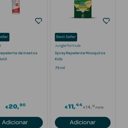
eller
Best Seller
t
Jungle Formula
Repelente de Insetos
Spray Repelente Mosquitos
xtil
Kids
75 ml
90
44
om
Price reduced 
20
11
31
€
€
14
€
PVPR
Adicionar
Adicionar