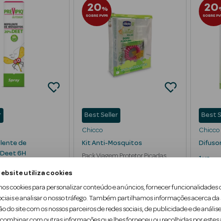
20
20
%
SOBRE PVPR
SOBRE PV
r
Best Seller
Best S
Chicco
Chicco
lente de
Kit Anti-Mosquitos
Difuso
 Deet 6H
Pack Viagem Protetor Picadas
1 un
ente de Insetos
1 un
ebsite utiliza cookies
mos cookies para personalizar conteúdo e anúncios, fornecer funcionalidades 
ociais e analisar o nosso tráfego. Também partilhamos informações acerca da
ão do site com os nossos parceiros de redes sociais, de publicidade e de análise
ombinar com outras informações que lhes forneceu ou recolhidas por estes a