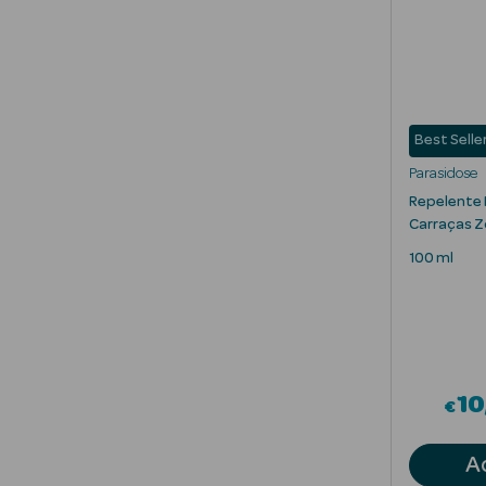
Best Selle
Parasidose
Repelente
Carraças 
100 ml
10
€
A