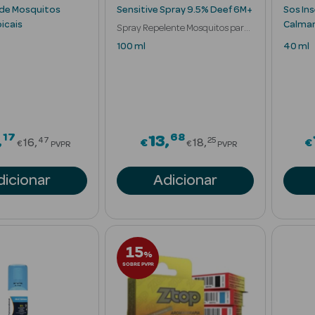
 de Mosquitos
Sensitive Spray 9.5% Deef 6M+
Sos In
icais
Calma
Spray Repelente Mosquitos para
Crianças
100 ml
40 ml
17
68
Price reduced from
Price reduced fr
13
47
25
16
€
18
€
€
€
PVPR
PVPR
dicionar
Adicionar
15
%
SOBRE PVPR