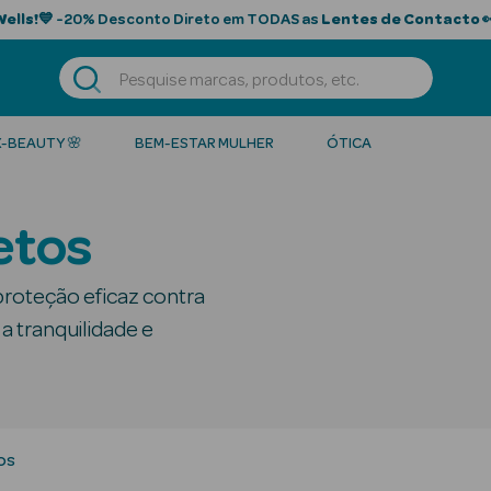
Wells!
💙 -20% Desconto Direto em TODAS as
Lentes de Contacto

K-BEAUTY 🌸
BEM-ESTAR MULHER
ÓTICA
etos
proteção eficaz contra
 a tranquilidade e
os