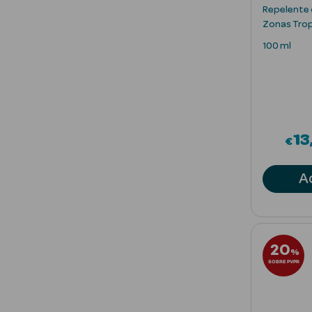
Repelente
Zonas Trop
100 ml
13
€
A
20
%
SOBRE PVPR