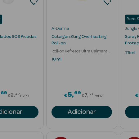
r
Best S
A-Derma
Jungle 
dados SOS Picadas
Cutalgan Sting Overheating
Spray 
Roll-on
Prote
Roll-on Refresca Ultra Calmante
75ml
Pele Irritada
10 ml
89
69
Price reduced from
Price reduced fr
5
42
59
8
€
7
€
€
€
PVPR
PVPR
dicionar
Adicionar