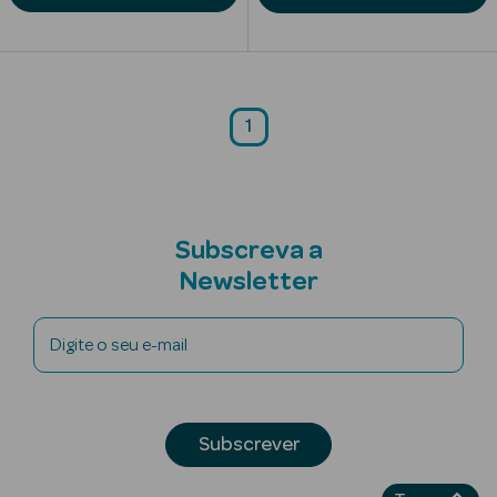
Corporais
Coffrets
Acessórios
1
Subscreva a
Ver Tudo
Newsletter
Cosmética
Rosto Luxo
Digite o seu e-mail
Hidratantes
Séruns Faciais
Subscrever
Contorno de
Olhos