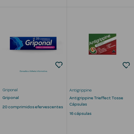
mética Rosto e
Ver Tudo
Cosmética
Rosto
Hidratantes
Griponal
Antigrippine
Séruns Faciais
Griponal
Antigrippine Trieffect Tosse
Cápsulas
20 comprimidos efervescentes
Creme de Olhos
16 cápsulas
Anti-
envelhecimento