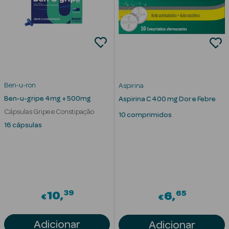
Desodorizantes
Esfoliantes
Corporais
Cicatrizantes
Depilatórios
Ben-u-ron
Aspirina
Ben-u-gripe 4mg + 500mg
Aspirina C 400 mg Dor e Febre
Estrias
Cápsulas Gripe e Constipação
10 comprimidos
16 cápsulas
Bronzeadores
Cuidados de
Mãos
Cuidados de
39
65
10
6
€
€
Pés
Massajadores
Adicionar
Adicionar