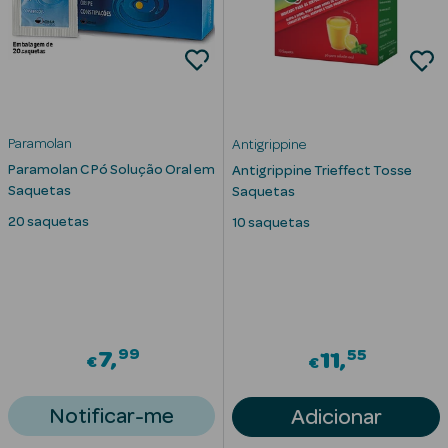
Paramolan
Antigrippine
Paramolan C Pó Solução Oral em
Antigrippine Trieffect Tosse
Ver Tudo
Saquetas
Saquetas
Solares
20 saquetas
10 saquetas
Corpo
Rosto
Lábios
99
55
7
11
€
€
Solares Bebé e
Notificar-me
Adicionar
Criança