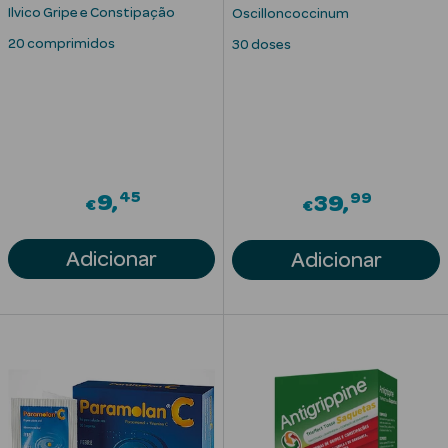
Solares
Ilvico Gripe e Constipação
Oscilloncoccinum
20 comprimidos
30 doses
45
99
9
39
€
€
Adicionar
Adicionar
a Pesada