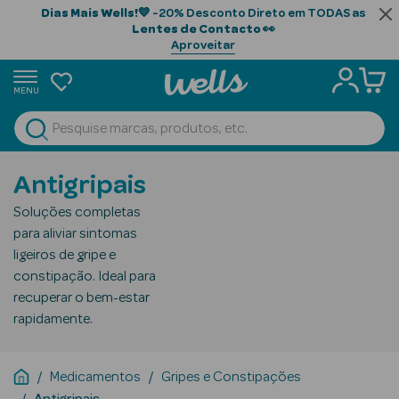
Dias Mais Wells!
💙 -20% Desconto Direto em TODAS as
Lentes de Contacto
👀
Aproveitar
MENU
portunidades
Ver Tudo
Beauty Season
Antigripais
Beauty Season
Soluções completas
Cabelo
para aliviar sintomas
Profissional
ligeiros de gripe e
constipação. Ideal para
Beauty Season
recuperar o bem-estar
Cosmética
rapidamente.
Beauty Season
Cosmética
Medicamentos
Gripes e Constipações
Luxo