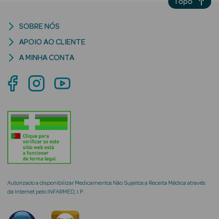
Topo
Anti-
SOBRE NÓS
envelhecimento
APOIO AO CLIENTE
Limpeza Facial
A MINHA CONTA
Desmaquilhantes
Esfoliantes
Máscaras
Faciais
Lábios
Solares
Autorizado a disponibilizar Medicamentos Não Sujeitos a Receita Médica através
da Internet pelo INFARMED, I.P.
Coffrets