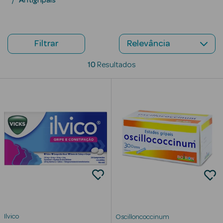
Antigripais
Beauty Season
Cuidados de
Cabelo
Filtrar
Beauty Season
10
Resultados
Maquilhagem
Beauty Season
Maquilhagem
Luxo
Beauty Season
Nutricosmética
Beauty Season
Perfumes
Beauty Season
Ilvico
Oscilloncoccinum