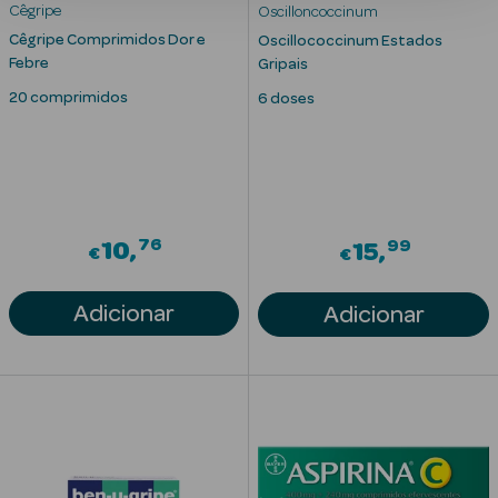
Acessórios
Cêgripe
Oscilloncoccinum
Cêgripe Comprimidos Dor e
Oscillococcinum Estados
Febre
Gripais
20 comprimidos
6 doses
Ver Tudo
Cosmética
Corpo
76
99
10
15
€
€
Hidratantes
Adicionar
Adicionar
Banho
Protetores
Solares
Refirmantes