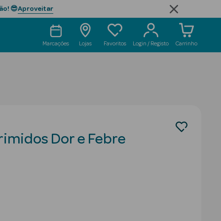
Aproveitar
ão! 😎
Marcações
Lojas
Favoritos
Login / Registo
Carrinho
imidos Dor e Febre