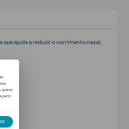
a que ajuda a reduzir o corrimento nasal,
de
 sua
, que as
 partir
OS