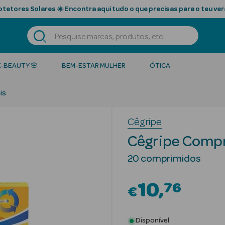
tetores Solares ☀️ Encontra aqui tudo o que precisas para o teu ver
K-BEAUTY 🌸
BEM-ESTAR MULHER
ÓTICA
is
Cêgripe
Cêgripe Compr
20 comprimidos
10
76
€
Disponível