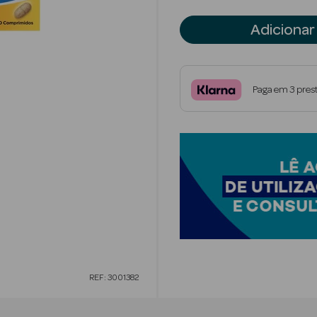
Adicionar
Paga em 3 pres
REF: 3001382