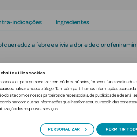
tra-indicações
Ingredientes
ue reduz a febre e alivia a dor e de clorofeniramin
tomático de síndromes gripais e constipações.
ebsite utiliza cookies
s.
mos cookies para personalizar conteúdo e anúncios, fornecer funcionalidades 
ociais e analisar o nosso tráfego. Também partilhamos informações acerca da
ão do site com os nossos parceiros de redes sociais, de publicidade e de análise
édica.
ombinar com outras informações que lhes forneceu ou recolhidas por estes a
tilização dos respetivos serviços.
PERSONALIZAR
PERMITIR TOD