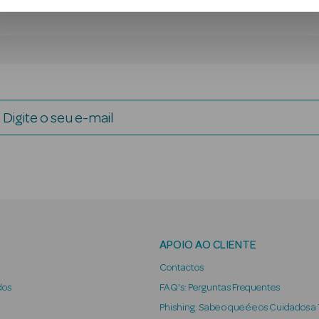
Digite o seu e-mail
APOIO AO CLIENTE
Contactos
dos
FAQ's: Perguntas Frequentes
Phishing: Sabe o que é e os Cuidados a