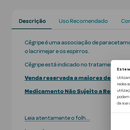
Descrição
Uso Recomendado
Con
Cêgripe é uma associação de paracetamol q
o lacrimejar e os espirros.
Cêgripe está indicado no tratamento sin
Este w
Venda reservada a maiores de 16 ano
Utiliza
redes s
utilizaç
Medicamento Não Sujeito a Receita M
podem c
da sua u
Leia atentamente o folh…