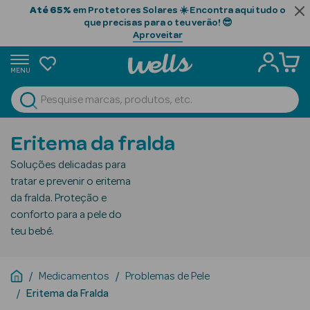
Até 65%
em Protetores Solares ☀️ Encontra aqui tudo o
que precisas para o teu verão! 😎
Aproveitar
MENU
portunidades
Ver Tudo
Beauty Season
Eritema da fralda
Beauty Season
Soluções delicadas para
Cabelo
tratar e prevenir o eritema
Profissional
da fralda. Proteção e
conforto para a pele do
Beauty Season
teu bebé.
Cosmética
Beauty Season
Medicamentos
Problemas de Pele
Cosmética
Eritema da Fralda
Luxo