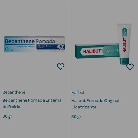
Corporais
Coffrets
Acessórios
Ver Tudo
Cosmética
Rosto Luxo
Bepanthene
Halibut
Bepanthene Pomada Eritema
Halibut Pomada Original
Hidratantes
da Fralda
Cicatrizante
Séruns Faciais
30 gr
50 gr
Contorno de
Olhos