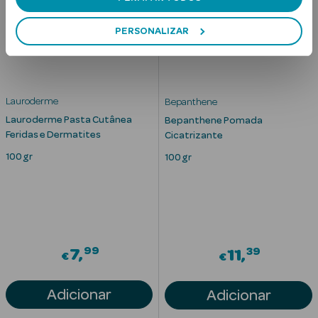
Desodorizantes
PERSONALIZAR
Esfoliantes
Corporais
Cicatrizantes
Lauroderme
Bepanthene
Depilatórios
Lauroderme Pasta Cutânea
Bepanthene Pomada
Feridas e Dermatites
Cicatrizante
Estrias
100 gr
100 gr
Bronzeadores
Cuidados de
Mãos
99
39
7
11
€
€
Cuidados de
Pés
Adicionar
Adicionar
Massajadores