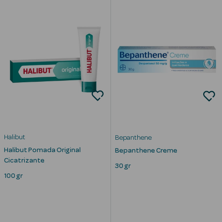
mética Rosto e
Ver Tudo
Cosmética
Rosto
Hidratantes
Halibut
Bepanthene
Halibut Pomada Original
Bepanthene Creme
Séruns Faciais
Cicatrizante
30 gr
100 gr
Creme de Olhos
Anti-
envelhecimento