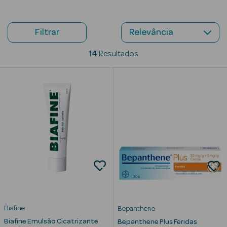
Beauty Season
Cuidados de
Filtrar
Cabelo
14
Resultados
Beauty Season
Maquilhagem
Beauty Season
Maquilhagem
Luxo
Beauty Season
Nutricosmética
Beauty Season
Perfumes
Biafine
Bepanthene
Beauty Season
Biafine Emulsão Cicatrizante
Bepanthene Plus Feridas