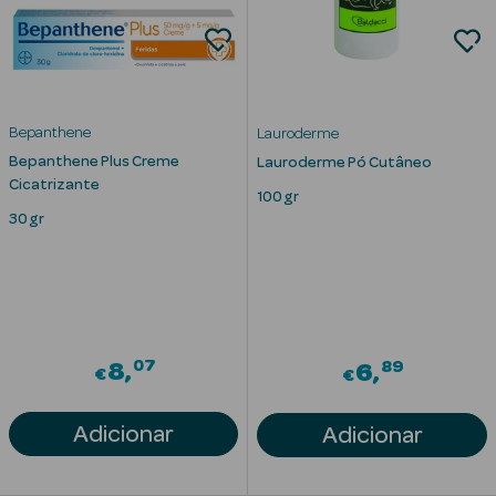
Bepanthene
Lauroderme
Bepanthene Plus Creme
Lauroderme Pó Cutâneo
Cicatrizante
100 gr
Ver Tudo
30 gr
Solares
Corpo
Rosto
07
89
8
6
€
€
Lábios
Adicionar
Adicionar
Solares Bebé e
Criança