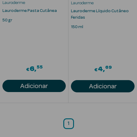
Lauroderme
Lauroderme
Lauroderme Pasta Cutânea
Lauroderme Líquido Cutâneo
Feridas
50 gr
150 ml
Ver Tudo
Cosmética
Corpo Luxo
Hidratantes
55
69
6
4
€
€
Banho
Adicionar
Adicionar
Desodorizantes
Refirmantes
Protetores
Solares
1
Bronzeadores