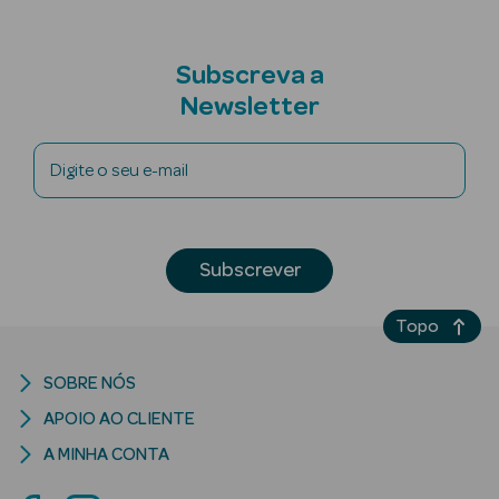
Cuidados de
Mãos
Subscreva a
Newsletter
Coffrets
Digite o seu e-mail
Subscrever
Ver Tudo
Protetores
Topo
Solares
Protetores
SOBRE NÓS
Solares de
APOIO AO CLIENTE
Rosto
A MINHA CONTA
Protetores