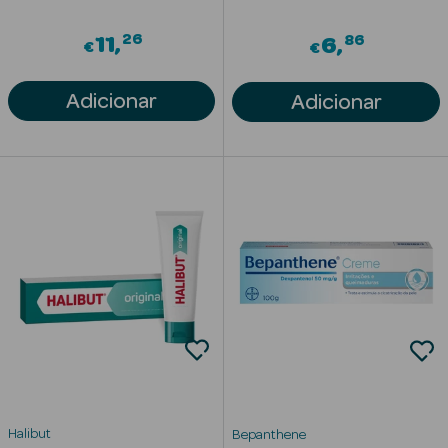
Limpeza Facial
26
86
11
6
€
€
Desmaquilhantes
Adicionar
Adicionar
Água Micelar
Solares
Máscaras
Faciais
Água Termal
Esfoliantes
Lábios
Coffrets
Halibut
Bepanthene