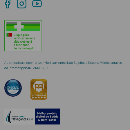
Solares de
Corpo
Protetores
Solares Infantis
After Sun
Bronzeadores
Autorizado a disponibilizar Medicamentos Não Sujeitos a Receita Médica através
da Internet pelo INFARMED, I.P.
Autobronzeadores
Protetores
Solares Cabelo
Protetores
Solares para
Lábios
Protetores