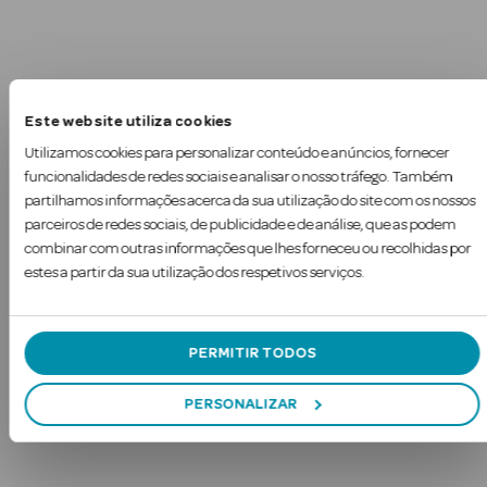
Este website utiliza cookies
Utilizamos cookies para personalizar conteúdo e anúncios, fornecer
funcionalidades de redes sociais e analisar o nosso tráfego. Também
partilhamos informações acerca da sua utilização do site com os nossos
parceiros de redes sociais, de publicidade e de análise, que as podem
combinar com outras informações que lhes forneceu ou recolhidas por
estes a partir da sua utilização dos respetivos serviços.
PERMITIR TODOS
rfumes
PERSONALIZAR
Ver Tudo
Perfumes