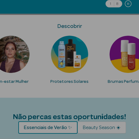
Solares
1
8
Descobrir
-estar Mulher
Protetores Solares
Brumas Perfum
Pesada
Não percas estas oportunidades!
Essenciais de Verão ✨
Beauty Season ☀️