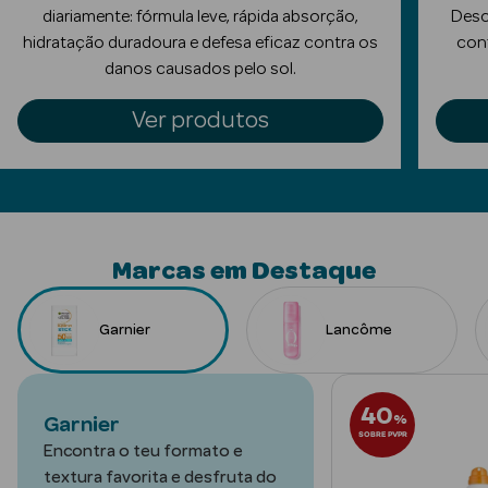
diariamente: fórmula leve, rápida absorção,
Desc
Limpeza Facial
hidratação duradoura e defesa eficaz contra os
conf
danos causados pelo sol.
Desmaquilhantes
Ver produtos
Água Micelar
Solares
Máscaras
Faciais
Marcas em Destaque
Água Termal
Garnier
Lancôme
Esfoliantes
Lábios
40
%
Garnier
SOBRE PVPR
Coffrets
Encontra o teu formato e
textura favorita e desfruta do