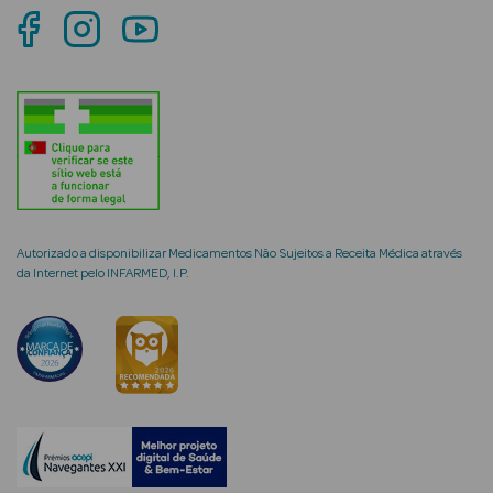
Cuidados de
Mãos
Coffrets
Autorizado a disponibilizar Medicamentos Não Sujeitos a Receita Médica através
Ver Tudo
da Internet pelo INFARMED, I.P.
Protetores
Solares
Protetores
Solares de
Rosto
Protetores