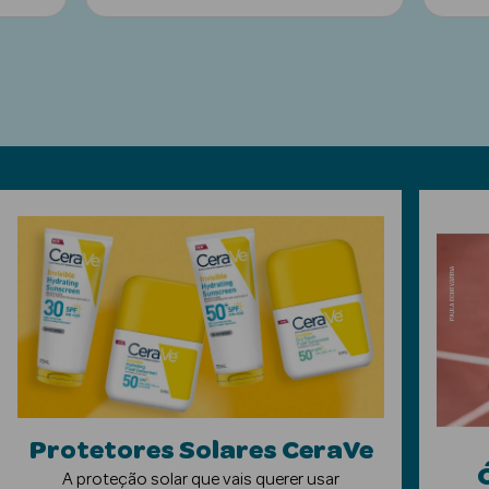
ética Rosto e
Ver Tudo
Cosmética
Rosto
Hidratantes
Séruns Faciais
Creme de Olhos
Anti-
Protetores Solares CeraVe
envelhecimento
A proteção solar que vais querer usar