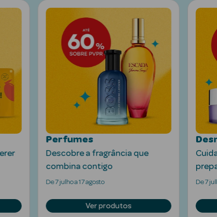
Ver Tudo
Solares
Corpo
Perfumes
Desm
Rosto
erer
Descobre a fragrância que
Cuida
combina contigo
prepa
Lábios
De 7 julho a 17 agosto
De 7 jul
Solares Bebé e
Criança
Ver produtos