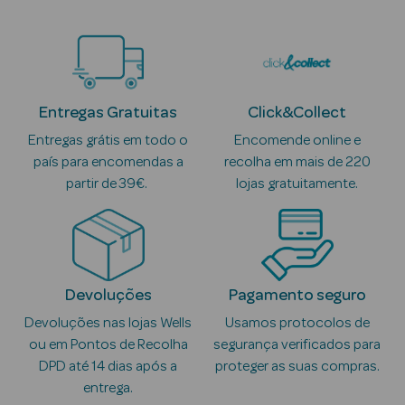
Anti-
envelhecimento
Limpeza Facial
Entregas Gratuitas
Click&Collect
Entregas grátis em todo o
Encomende online e
Desmaquilhantes
país para encomendas a
recolha em mais de 220
Esfoliantes
partir de 39€.
lojas gratuitamente.
Máscaras
Faciais
Lábios
Devoluções
Pagamento seguro
Devoluções nas lojas Wells
Usamos protocolos de
Solares
ou em Pontos de Recolha
segurança verificados para
DPD até 14 dias após a
proteger as suas compras.
Coffrets
entrega.