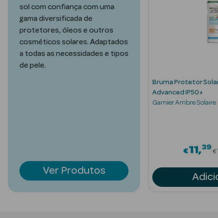
Acessórios
sol com confiança com uma
gama diversificada de
protetores, óleos e outros
cosméticos solares. Adaptados
a todas as necessidades e tipos
de pele.
Ver Tudo
Bruma Protetor Solar
Cosmética
Advanced IP50+
Corpo
Garnier Ambre Solaire
Hidratantes
Banho
39
d from
P
11
€
€
Protetores
Ver Produtos
Solares
Adici
Refirmantes