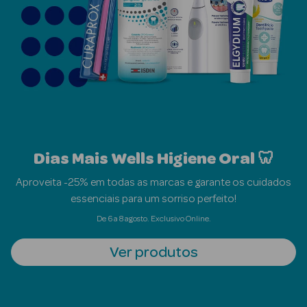
Beauty Season
Cuidados de
Cabelo
Beauty Season
Maquilhagem
Beauty Season
Maquilhagem
Dias Mais Wells Higiene Oral 🦷
Luxo
Aproveita -25% em todas as marcas e garante os cuidados
essenciais para um sorriso perfeito!
Beauty Season
Nutricosmética
De 6 a 8 agosto. Exclusivo Online.
Beauty Season
Ver produtos
Perfumes
Beauty Season