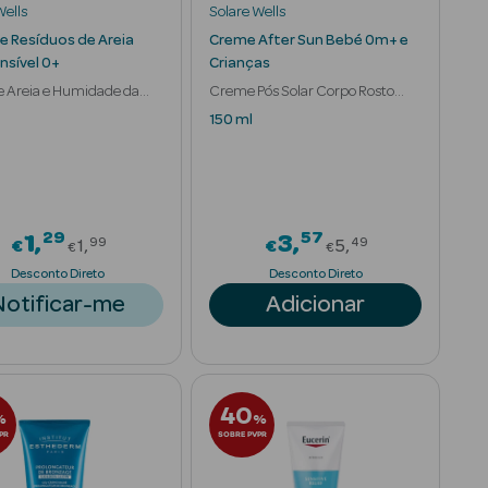
Wells
Solare Wells
 Resíduos de Areia
Creme After Sun Bebé 0m+ e
nsível 0+
Crianças
 Areia e Humidade da
Creme Pós Solar Corpo Rosto
iança
Pele Sensível Atópica
150 ml
29
57
om
Price reduced from
Price reduced
1
3
99
49
€
1
€
5
€
€
Desconto Direto
Desconto Direto
Notificar-me
Adicionar
40
%
%
PR
SOBRE PVPR