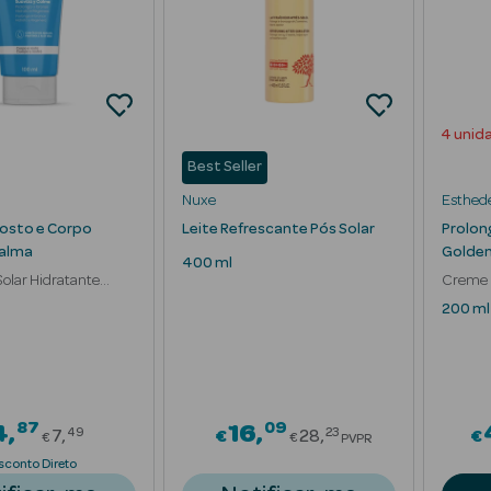
4 unid
Best Seller
Nuxe
Esthed
Rosto e Corpo
Leite Refrescante Pós Solar
Prolon
calma
Golden
400 ml
olar Hidratante
Creme P
r
200 ml
87
09
Price reduced from
Price reduced fr
4
16
49
23
7
€
28
€
€
€
PVPR
sconto Direto