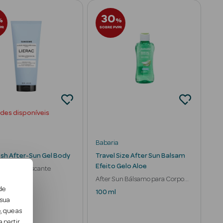
30
%
%
PR
SOBRE PVPR
ades disponíveis
Babaria
esh After-Sun Gel Body
Travel Size After Sun Balsam
Efeito Gelo Aloe
 Solar Refrescante
After Sun Bálsamo para Corpo
de
Efeito Gelo
100 ml
 sua
, que as
 partir