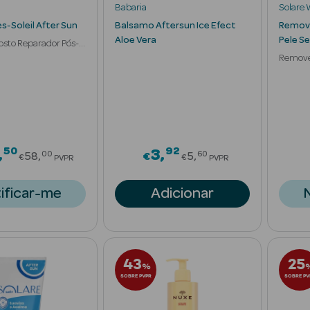
Babaria
Solare 
s-Soleil After Sun
Balsamo Aftersun Ice Efect
Remove
Aloe Vera
Pele Se
sto Reparador Pós-
rugas
Remove
Pele Cr
50
92
Price reduced from
Price reduced fr
3
00
60
58
€
5
€
€
PVPR
PVPR
ificar-me
Adicionar
43
25
%
SOBRE PVPR
SOBRE PV