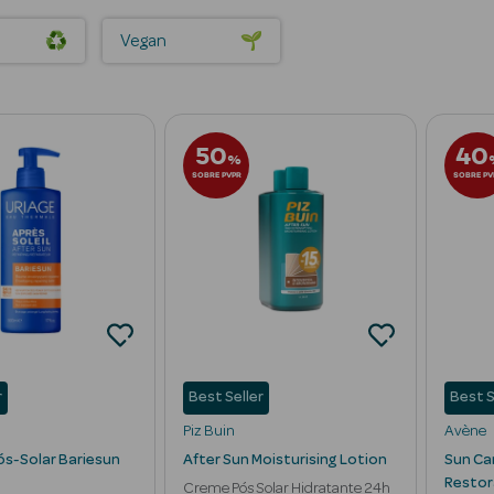
Vegan
50
40
%
SOBRE PVPR
SOBRE PV
r
Best Seller
Best S
Piz Buin
Avène
s-Solar Bariesun
After Sun Moisturising Lotion
Sun Ca
Restor
Creme Pós Solar Hidratante 24h