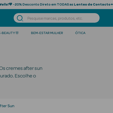
Wells!
💙 -20% Desconto Direto em TODAS as
Lentes de Contacto

K-BEAUTY 🌸
BEM-ESTAR MULHER
ÓTICA
Os cremes after sun
ourado. Escolhe o
fter Sun