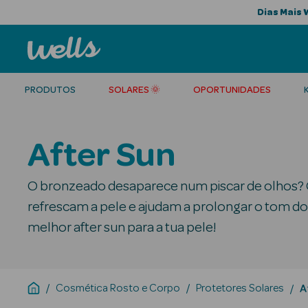
Dias Mais 
PRODUTOS
SOLARES 🌞
OPORTUNIDADES
After Sun
O bronzeado desaparece num piscar de olhos? 
refrescam a pele e ajudam a prolongar o tom d
melhor after sun para a tua pele!
Cosmética Rosto e Corpo
Protetores Solares
A