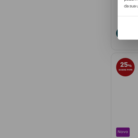
da sua u
€
De
A
25
%
SOBRE PVPR
Novo