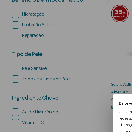
Benefício Dermocosmético
35
%
Hidratação
PROMOÇÃO
Proteção Solar
Reparação
Tipo de Pele
Pele Sensível
Todos os Tipos de Pele
Solare Wells
After Sun 
Ingrediente Chave
Creme Pós S
Este w
Suave
500 ml
Ácido Hialurónico
Utiliza
redes s
Vitamina C
utilizaç
podem c