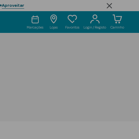
Aproveitar

Marcações
Lojas
Favoritos
Login / Registo
Carrinho