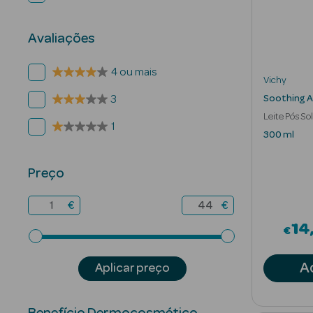
Avaliações
4 ou mais
Vichy
Soothing Af
3
Leite Pós So
1
300 ml
Preço
€
€
14
€
A
Aplicar preço