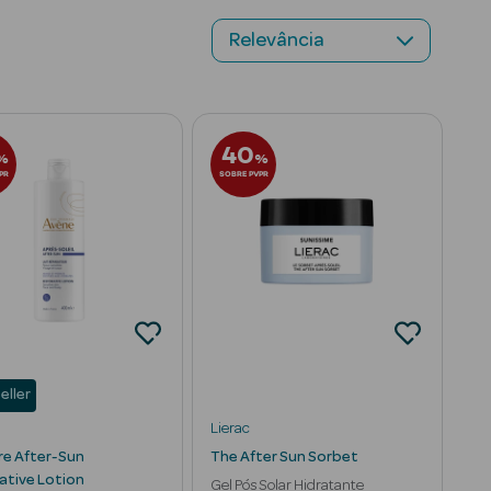
40
%
%
PR
SOBRE PVPR
eller
Lierac
re After-Sun
The After Sun Sorbet
ative Lotion
Gel Pós Solar Hidratante