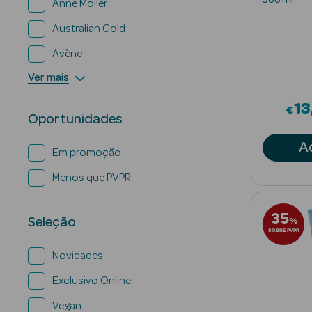
Anne Moller
Australian Gold
Avène
Ver mais
13
€
Oportunidades
A
Em promoção
Menos que PVPR
35
%
Seleção
SOBRE PVPR
Novidades
Exclusivo Online
Vegan