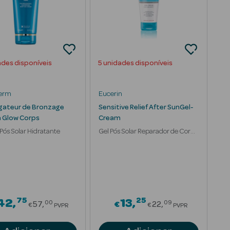
ades disponíveis
5 unidades disponíveis
erm
Eucerin
gateur de Bronzage
Sensitive Relief After SunGel-
 Glow Corps
Cream
ós Solar Hidratante
Gel Pós Solar Reparador de Corpo
e Rosto
75
25
om
Price reduced from
Price reduced 
42
13
00
09
57
€
22
€
€
PVPR
PVPR