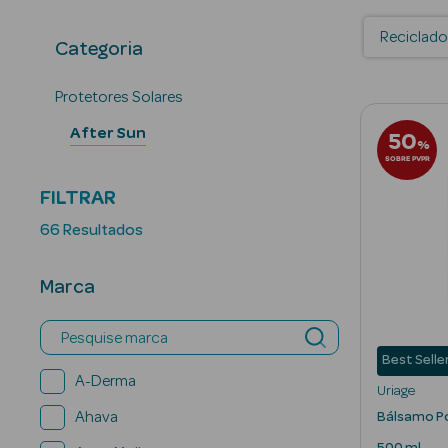
Reciclado
Categoria
Protetores Solares
After Sun
50
%
SOBRE PVPR
FILTRAR
66 Resultados
Marca
Pesquise marca
Best Selle
A-Derma
Uriage
Ahava
Bálsamo Pó
500 ml